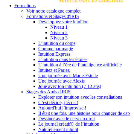
MAINTENANT EN LIBRAIRIE
Formations
Voir notre catalogue complet
Formations et Stages d'IRIS
Développez votre intuition
Niveau 1
Niveau 2
Niveau 3
L’intuition du corps
Comme par magie
Intuition Express
L’intuition dans les étoiles
L’intuition à l’ère de l’intelligence artificielle
Intuitez et Pariez
Une journée avec Marie-Estelle
Une journée avec Alexis
Joue avec ton intuition (7-12 ans)
Stages des Amis d'IRIS
Explorer son intuition avec les constellations
C’est décidé, j’écris !
Aujourd'hui j’improvise !
Il était une fois, une histoire pour changer de cap
Dessiner avec le cerveau droit
Le journal créatif© de l’intuition
Naturellement intuitif