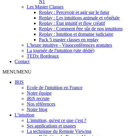
N1
Les Master Classes
Replay : Percevoir et agir sur le futur
Replay : Les intuitions animale et végétale
Replay : État intuitif et flow créatif
Replay : Comment être sûr de nos intuitions
Replay : Intuition et domaine judiciaire
Pack 5 master classes en replay
L'heure intuitive - Visioconférences gratuites
La journée de l'intuition (site dédié)
TEDx Bordeaux
Contact
MENU
MENU
IRIS
Ecole de l'intuition en France
Notre équipe
iRiS recrute
Nos références
Notre blog
L'intuition
L'intuition, qu'est ce que c'est ?
Ses applications et usages
La technique du Remote Viewing