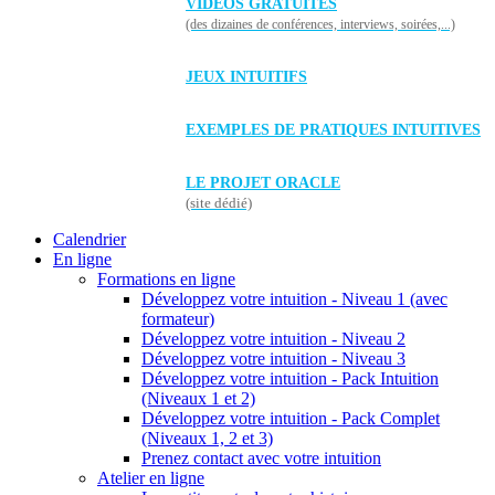
VIDÉOS GRATUITES
(des dizaines de conférences, interviews, soirées,...)
JEUX INTUITIFS
EXEMPLES DE PRATIQUES INTUITIVES
LE PROJET ORACLE
(site dédié)
Calendrier
En ligne
Formations en ligne
Développez votre intuition - Niveau 1 (avec
formateur)
Développez votre intuition - Niveau 2
Développez votre intuition - Niveau 3
Développez votre intuition - Pack Intuition
(Niveaux 1 et 2)
Développez votre intuition - Pack Complet
(Niveaux 1, 2 et 3)
Prenez contact avec votre intuition
Atelier en ligne