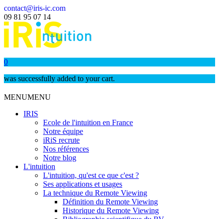
contact@iris-ic.com
09 81 95 07 14
0
was successfully added to your cart.
MENU
MENU
IRIS
Ecole de l'intuition en France
Notre équipe
iRiS recrute
Nos références
Notre blog
L'intuition
L'intuition, qu'est ce que c'est ?
Ses applications et usages
La technique du Remote Viewing
Définition du Remote Viewing
Historique du Remote Viewing