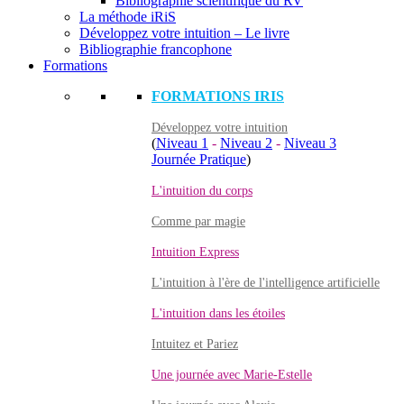
Bibliographie scientifique du RV
La méthode iRiS
Développez votre intuition – Le livre
Bibliographie francophone
Formations
FORMATIONS IRIS
Développez votre intuition
(
Niveau 1
-
Niveau 2
-
Niveau 3
Journée Pratique
)
L'intuition du corps
Comme par magie
Intuition Express
L'intuition à l'ère de l'intelligence artificielle
L'intuition dans les étoiles
Intuitez et Pariez
Une journée avec Marie-Estelle