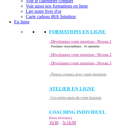
Voir le calendrier complet
Voir aussi nos formations en ligne
Lire notre livre d'or
Carte cadeau iRiS Intuition
En ligne
FORMATIONS EN LIGNE
- Développez votre intuition - Niveau 1
Prochaine visioconférence : 16 septembre
- Développez votre intuition - Niveau 2
- Développez votre intuition - Niveau 3
- Prenez contact avec votre intuition
ATELIER EN LIGNE
- Les petits mots de votre histoire
COACHING INDIVIDUEL
(tous niveaux)
1h30
-
3
1h30
x