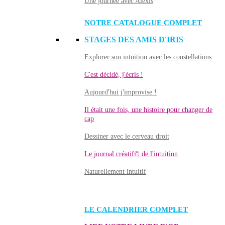
Une journée avec Alexis
NOTRE CATALOGUE COMPLET
STAGES DES AMIS D'IRIS
Explorer son intuition avec les constellations
C'est décidé, j'écris !
Aujourd'hui j'improvise !
Il était une fois, une histoire pour changer de
cap
Dessiner avec le cerveau droit
Le journal créatif© de l'intuition
Naturellement intuitif
LE CALENDRIER COMPLET