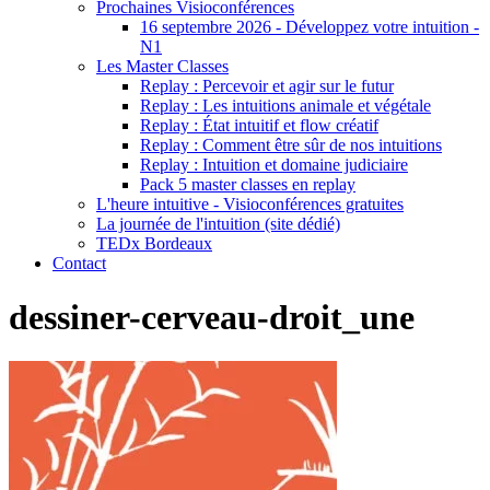
Prochaines Visioconférences
16 septembre 2026 - Développez votre intuition -
N1
Les Master Classes
Replay : Percevoir et agir sur le futur
Replay : Les intuitions animale et végétale
Replay : État intuitif et flow créatif
Replay : Comment être sûr de nos intuitions
Replay : Intuition et domaine judiciaire
Pack 5 master classes en replay
L'heure intuitive - Visioconférences gratuites
La journée de l'intuition (site dédié)
TEDx Bordeaux
Contact
dessiner-cerveau-droit_une