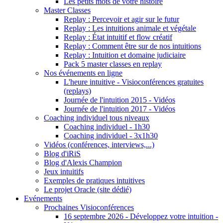
Les petits mots de votre histoire
Master Classes
Replay : Percevoir et agir sur le futur
Replay : Les intuitions animale et végétale
Replay : État intuitif et flow créatif
Replay : Comment être sur de nos intuitions
Replay : Intuition et domaine judiciaire
Pack 5 master classes en replay
Nos événements en ligne
L'heure intuitive - Visioconférences gratuites
(replays)
Journée de l'intuition 2015 - Vidéos
Journée de l'intuition 2017 - Vidéos
Coaching individuel tous niveaux
Coaching individuel - 1h30
Coaching individuel - 3x1h30
Vidéos (conférences, interviews,...)
Blog d'iRiS
Blog d'Alexis Champion
Jeux intuitifs
Exemples de pratiques intuitives
Le projet Oracle (site dédié)
Evénements
Prochaines Visioconférences
16 septembre 2026 - Développez votre intuition -