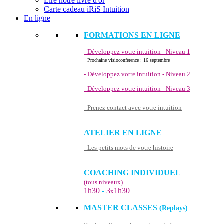
Lire notre livre d'or
Carte cadeau iRiS Intuition
En ligne
FORMATIONS EN LIGNE
- Développez votre intuition - Niveau 1
Prochaine visioconférence : 16 septembre
- Développez votre intuition - Niveau 2
- Développez votre intuition - Niveau 3
- Prenez contact avec votre intuition
ATELIER EN LIGNE
- Les petits mots de votre histoire
COACHING INDIVIDUEL
(tous niveaux)
1h30
-
3
1h30
x
MASTER CLASSES
(Replays)