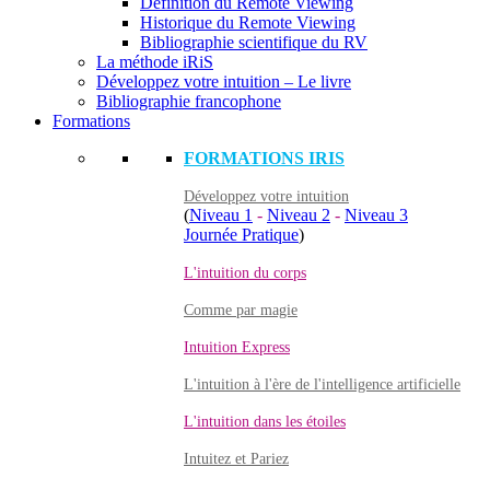
Définition du Remote Viewing
Historique du Remote Viewing
Bibliographie scientifique du RV
La méthode iRiS
Développez votre intuition – Le livre
Bibliographie francophone
Formations
FORMATIONS IRIS
Développez votre intuition
(
Niveau 1
-
Niveau 2
-
Niveau 3
Journée Pratique
)
L'intuition du corps
Comme par magie
Intuition Express
L'intuition à l'ère de l'intelligence artificielle
L'intuition dans les étoiles
Intuitez et Pariez