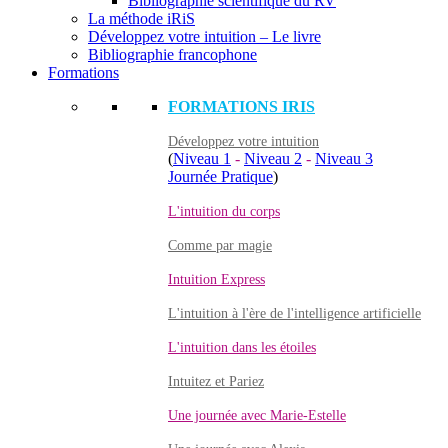
Bibliographie scientifique du RV
La méthode iRiS
Développez votre intuition – Le livre
Bibliographie francophone
Formations
FORMATIONS IRIS
Développez votre intuition
(
Niveau 1
-
Niveau 2
-
Niveau 3
Journée Pratique
)
L'intuition du corps
Comme par magie
Intuition Express
L'intuition à l'ère de l'intelligence artificielle
L'intuition dans les étoiles
Intuitez et Pariez
Une journée avec Marie-Estelle