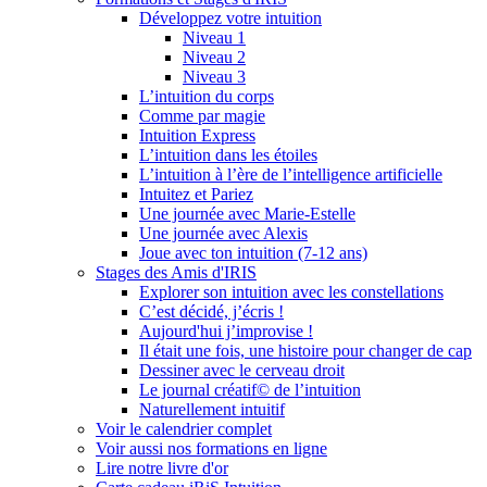
Développez votre intuition
Niveau 1
Niveau 2
Niveau 3
L’intuition du corps
Comme par magie
Intuition Express
L’intuition dans les étoiles
L’intuition à l’ère de l’intelligence artificielle
Intuitez et Pariez
Une journée avec Marie-Estelle
Une journée avec Alexis
Joue avec ton intuition (7-12 ans)
Stages des Amis d'IRIS
Explorer son intuition avec les constellations
C’est décidé, j’écris !
Aujourd'hui j’improvise !
Il était une fois, une histoire pour changer de cap
Dessiner avec le cerveau droit
Le journal créatif© de l’intuition
Naturellement intuitif
Voir le calendrier complet
Voir aussi nos formations en ligne
Lire notre livre d'or