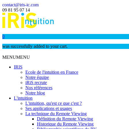
contact@iris-ic.com
09 81 95 07 14
0
was successfully added to your cart.
MENU
MENU
IRIS
Ecole de l'intuition en France
Notre équipe
iRiS recrute
Nos références
Notre blog
L'intuition
L'intuition, qu'est ce que c'est ?
Ses applications et usages
La technique du Remote Viewing
Définition du Remote Viewing
Historique du Remote Viewing