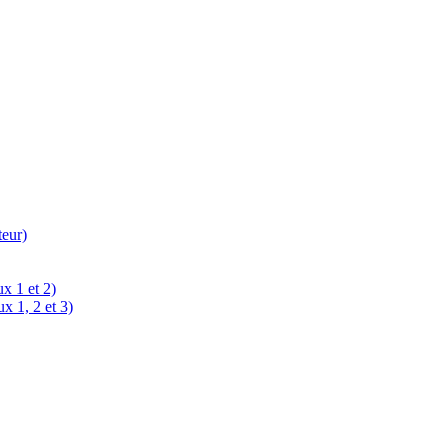
teur)
x 1 et 2)
x 1, 2 et 3)