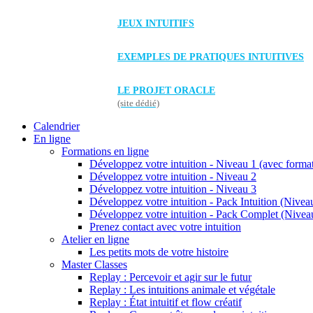
JEUX INTUITIFS
EXEMPLES DE PRATIQUES INTUITIVES
LE PROJET ORACLE
(site dédié)
Calendrier
En ligne
Formations en ligne
Développez votre intuition - Niveau 1 (avec forma
Développez votre intuition - Niveau 2
Développez votre intuition - Niveau 3
Développez votre intuition - Pack Intuition (Niveau
Développez votre intuition - Pack Complet (Niveau
Prenez contact avec votre intuition
Atelier en ligne
Les petits mots de votre histoire
Master Classes
Replay : Percevoir et agir sur le futur
Replay : Les intuitions animale et végétale
Replay : État intuitif et flow créatif