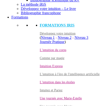
Bibliographie scientifique du RV
La méthode iRiS
Développez votre intuition – Le livre
Bibliographie francophone
Formations
FORMATIONS IRIS
Développez votre intuition
(
Niveau 1
-
Niveau 2
-
Niveau 3
Journée Pratique
)
L'intuition du corps
Comme par magie
Intuition Express
L'intuition à l'ère de l'intelligence artificielle
L'intuition dans les étoiles
Intuitez et Pariez
Une journée avec Marie-Estelle