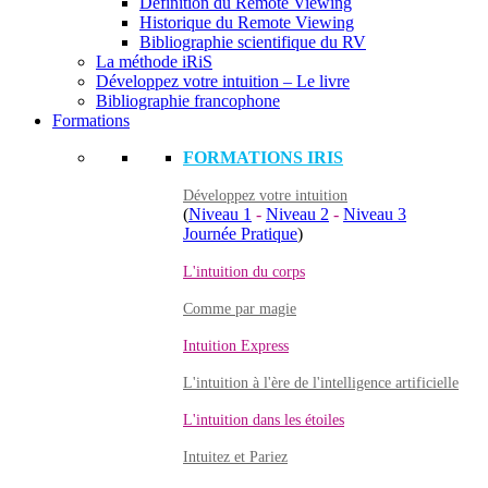
Définition du Remote Viewing
Historique du Remote Viewing
Bibliographie scientifique du RV
La méthode iRiS
Développez votre intuition – Le livre
Bibliographie francophone
Formations
FORMATIONS IRIS
Développez votre intuition
(
Niveau 1
-
Niveau 2
-
Niveau 3
Journée Pratique
)
L'intuition du corps
Comme par magie
Intuition Express
L'intuition à l'ère de l'intelligence artificielle
L'intuition dans les étoiles
Intuitez et Pariez