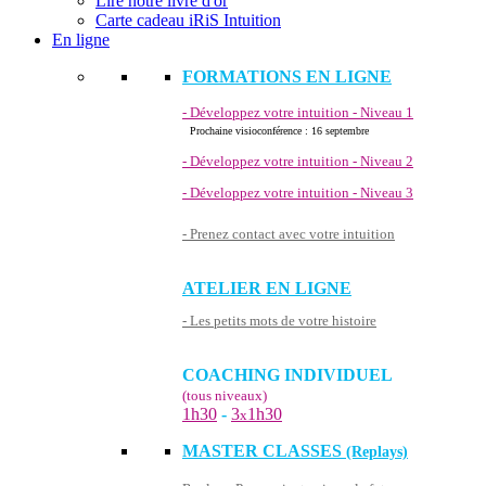
Lire notre livre d'or
Carte cadeau iRiS Intuition
En ligne
FORMATIONS EN LIGNE
- Développez votre intuition - Niveau 1
Prochaine visioconférence : 16 septembre
- Développez votre intuition - Niveau 2
- Développez votre intuition - Niveau 3
- Prenez contact avec votre intuition
ATELIER EN LIGNE
- Les petits mots de votre histoire
COACHING INDIVIDUEL
(tous niveaux)
1h30
-
3
1h30
x
MASTER CLASSES
(Replays)