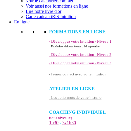
Voir le calendrier complet
Voir aussi nos formations en ligne
Lire notre livre d'or
Carte cadeau iRiS Intuition
En ligne
FORMATIONS EN LIGNE
- Développez votre intuition - Niveau 1
Prochaine visioconférence : 16 septembre
- Développez votre intuition - Niveau 2
- Développez votre intuition - Niveau 3
- Prenez contact avec votre intuition
ATELIER EN LIGNE
- Les petits mots de votre histoire
COACHING INDIVIDUEL
(tous niveaux)
1h30
-
3
1h30
x