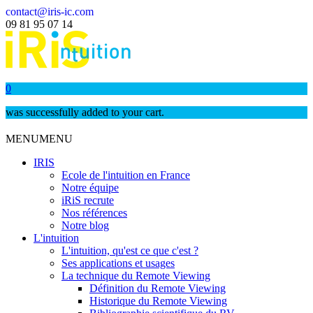
contact@iris-ic.com
09 81 95 07 14
0
was successfully added to your cart.
MENU
MENU
IRIS
Ecole de l'intuition en France
Notre équipe
iRiS recrute
Nos références
Notre blog
L'intuition
L'intuition, qu'est ce que c'est ?
Ses applications et usages
La technique du Remote Viewing
Définition du Remote Viewing
Historique du Remote Viewing