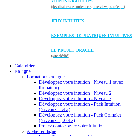
VIDÉOS GRATUITES
(des dizaines de conférences, interviews, soirées,...)
JEUX INTUITIFS
EXEMPLES DE PRATIQUES INTUITIVES
LE PROJET ORACLE
(site dédié)
Calendrier
En ligne
Formations en ligne
Développez votre intuition - Niveau 1 (avec
formateur)
Développez votre intuition - Niveau 2
Développez votre intuition - Niveau 3
Développez votre intuition - Pack Intuition
(Niveaux 1 et 2)
Développez votre intuition - Pack Complet
(Niveaux 1, 2 et 3)
Prenez contact avec votre intuition
Atelier en ligne