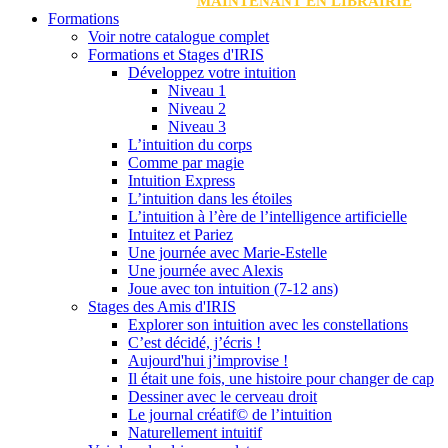
MAINTENANT EN LIBRAIRIE
Formations
Voir notre catalogue complet
Formations et Stages d'IRIS
Développez votre intuition
Niveau 1
Niveau 2
Niveau 3
L’intuition du corps
Comme par magie
Intuition Express
L’intuition dans les étoiles
L’intuition à l’ère de l’intelligence artificielle
Intuitez et Pariez
Une journée avec Marie-Estelle
Une journée avec Alexis
Joue avec ton intuition (7-12 ans)
Stages des Amis d'IRIS
Explorer son intuition avec les constellations
C’est décidé, j’écris !
Aujourd'hui j’improvise !
Il était une fois, une histoire pour changer de cap
Dessiner avec le cerveau droit
Le journal créatif© de l’intuition
Naturellement intuitif