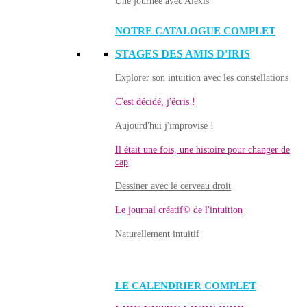
Une journée avec Alexis
NOTRE CATALOGUE COMPLET
STAGES DES AMIS D'IRIS
Explorer son intuition avec les constellations
C'est décidé, j'écris !
Aujourd'hui j'improvise !
Il était une fois, une histoire pour changer de
cap
Dessiner avec le cerveau droit
Le journal créatif© de l'intuition
Naturellement intuitif
LE CALENDRIER COMPLET