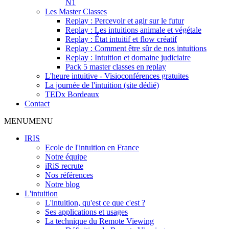
N1
Les Master Classes
Replay : Percevoir et agir sur le futur
Replay : Les intuitions animale et végétale
Replay : État intuitif et flow créatif
Replay : Comment être sûr de nos intuitions
Replay : Intuition et domaine judiciaire
Pack 5 master classes en replay
L'heure intuitive - Visioconférences gratuites
La journée de l'intuition (site dédié)
TEDx Bordeaux
Contact
MENU
MENU
IRIS
Ecole de l'intuition en France
Notre équipe
iRiS recrute
Nos références
Notre blog
L'intuition
L'intuition, qu'est ce que c'est ?
Ses applications et usages
La technique du Remote Viewing