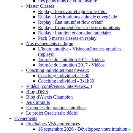
Les petits mots de votre histoire
Master Classes
Replay : Percevoir et agir sur le futur
Replay : Les intuitions animale et végétale
Replay : État intuitif et flow créatif
Replay : Comment être sur de nos intuitions
Replay : Intuition et domaine judiciaire
Pack 5 master classes en replay
Nos événements en ligne
L'heure intuitive - Visioconférences gratuites
(replays)
Journée de l'intuition 2015 - Vidéos
Journée de l'intuition 2017 - Vidéos
Coaching individuel tous niveaux
Coaching individuel - 1h30
Coaching individuel - 3x1h30
Vidéos (conférences, interviews,...)
Blog d'iRiS
Blog d'Alexis Champion
Jeux intuitifs
Exemples de pratiques intuitives
Le projet Oracle (site dédié)
Evénements
Prochaines Visioconférences
16 septembre 2026 - Développez votre intuition -