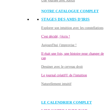
Une journée avec Alexis
NOTRE CATALOGUE COMPLET
STAGES DES AMIS D'IRIS
Explorer son intuition avec les constellations
C'est décidé, j'écris !
Aujourd'hui j'improvise !
Il était une fois, une histoire pour changer de
cap
Dessiner avec le cerveau droit
Le journal créatif© de l'intuition
Naturellement intuitif
LE CALENDRIER COMPLET