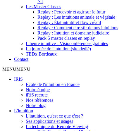
N1
Les Master Classes
Replay : Percevoir et agir sur le futur
Replay : Les intuitions animale et végétale
Replay : État intuitif et flow créatif
Replay : Comment être sûr de nos intuitions
Replay : Intuition et domaine judiciaire
Pack 5 master classes en replay
L'heure intuitive - Visioconférences gratuites
La journée de l'intuition (site dédié)
TEDx Bordeaux
Contact
MENU
MENU
IRIS
Ecole de l'intuition en France
Notre équipe
iRiS recrute
Nos références
Notre blog
L'intuition
L'intuition, qu'est ce que c'est ?
Ses applications et usages
La technique du Remote Viewing