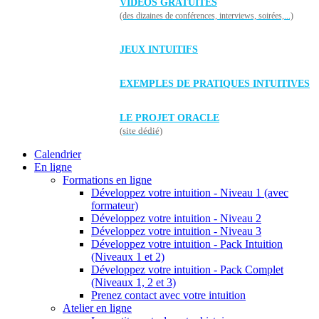
VIDÉOS GRATUITES
(des dizaines de conférences, interviews, soirées,...)
JEUX INTUITIFS
EXEMPLES DE PRATIQUES INTUITIVES
LE PROJET ORACLE
(site dédié)
Calendrier
En ligne
Formations en ligne
Développez votre intuition - Niveau 1 (avec
formateur)
Développez votre intuition - Niveau 2
Développez votre intuition - Niveau 3
Développez votre intuition - Pack Intuition
(Niveaux 1 et 2)
Développez votre intuition - Pack Complet
(Niveaux 1, 2 et 3)
Prenez contact avec votre intuition
Atelier en ligne