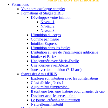
MAINTENANT EN LIBRAIRIE
Formations
Voir notre catalogue complet
Formations et Stages d'IRIS
Développez votre intuition
Niveau 1
Niveau 2
Niveau 3
L’intuition du corps
Comme par magie
Intuition Express
L’intuition dans les étoiles
L’intuition à l’ère de l’intelligence artificielle
Intuitez et Pariez
Une journée avec Marie-Estelle
Une journée avec Alexis
Joue avec ton intuition (7-12 ans)
Stages des Amis d'IRIS
Explorer son intuition avec les constellations
C’est décidé, j’écris !
Aujourd'hui j’improvise !
Il était une fois, une histoire pour changer de cap
Dessiner avec le cerveau droit
Le journal créatif© de l’intuition
Naturellement intuitif