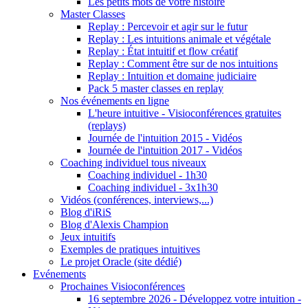
Les petits mots de votre histoire
Master Classes
Replay : Percevoir et agir sur le futur
Replay : Les intuitions animale et végétale
Replay : État intuitif et flow créatif
Replay : Comment être sur de nos intuitions
Replay : Intuition et domaine judiciaire
Pack 5 master classes en replay
Nos événements en ligne
L'heure intuitive - Visioconférences gratuites
(replays)
Journée de l'intuition 2015 - Vidéos
Journée de l'intuition 2017 - Vidéos
Coaching individuel tous niveaux
Coaching individuel - 1h30
Coaching individuel - 3x1h30
Vidéos (conférences, interviews,...)
Blog d'iRiS
Blog d'Alexis Champion
Jeux intuitifs
Exemples de pratiques intuitives
Le projet Oracle (site dédié)
Evénements
Prochaines Visioconférences
16 septembre 2026 - Développez votre intuition -