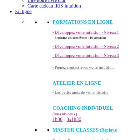
Lire notre livre d'or
Carte cadeau iRiS Intuition
En ligne
FORMATIONS EN LIGNE
- Développez votre intuition - Niveau 1
Prochaine visioconférence : 16 septembre
- Développez votre intuition - Niveau 2
- Développez votre intuition - Niveau 3
- Prenez contact avec votre intuition
ATELIER EN LIGNE
- Les petits mots de votre histoire
COACHING INDIVIDUEL
(tous niveaux)
1h30
-
3
1h30
x
MASTER CLASSES
(Replays)