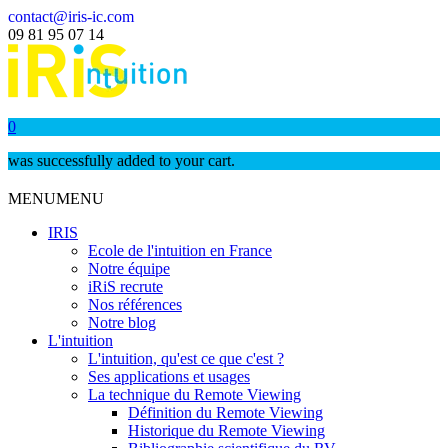
contact@iris-ic.com
09 81 95 07 14
0
was successfully added to your cart.
MENU
MENU
IRIS
Ecole de l'intuition en France
Notre équipe
iRiS recrute
Nos références
Notre blog
L'intuition
L'intuition, qu'est ce que c'est ?
Ses applications et usages
La technique du Remote Viewing
Définition du Remote Viewing
Historique du Remote Viewing