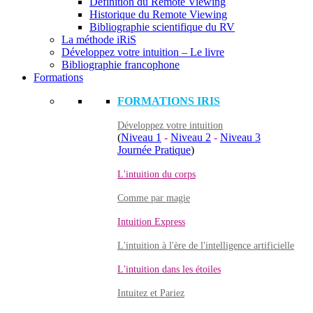
Définition du Remote Viewing
Historique du Remote Viewing
Bibliographie scientifique du RV
La méthode iRiS
Développez votre intuition – Le livre
Bibliographie francophone
Formations
FORMATIONS IRIS
Développez votre intuition
(
Niveau 1
-
Niveau 2
-
Niveau 3
Journée Pratique
)
L'intuition du corps
Comme par magie
Intuition Express
L'intuition à l'ère de l'intelligence artificielle
L'intuition dans les étoiles
Intuitez et Pariez