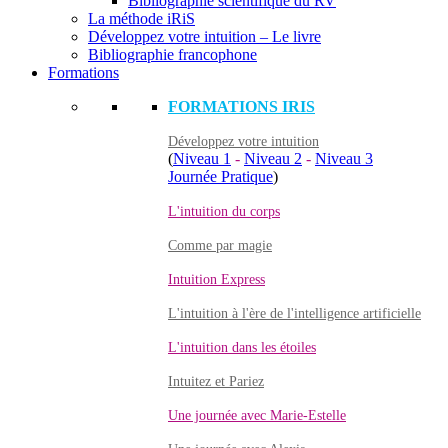
Bibliographie scientifique du RV
La méthode iRiS
Développez votre intuition – Le livre
Bibliographie francophone
Formations
FORMATIONS IRIS
Développez votre intuition
(
Niveau 1
-
Niveau 2
-
Niveau 3
Journée Pratique
)
L'intuition du corps
Comme par magie
Intuition Express
L'intuition à l'ère de l'intelligence artificielle
L'intuition dans les étoiles
Intuitez et Pariez
Une journée avec Marie-Estelle