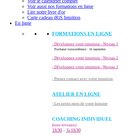
Voir le calendrier complet
Voir aussi nos formations en ligne
Lire notre livre d'or
Carte cadeau iRiS Intuition
En ligne
FORMATIONS EN LIGNE
- Développez votre intuition - Niveau 1
Prochaine visioconférence : 16 septembre
- Développez votre intuition - Niveau 2
- Développez votre intuition - Niveau 3
- Prenez contact avec votre intuition
ATELIER EN LIGNE
- Les petits mots de votre histoire
COACHING INDIVIDUEL
(tous niveaux)
1h30
-
3
1h30
x