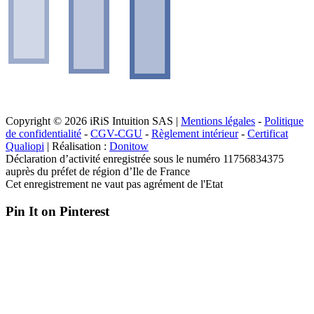
Copyright © 2026 iRiS Intuition SAS |
Mentions légales
-
Politique
de confidentialité
-
CGV-CGU
-
Règlement intérieur
-
Certificat
Qualiopi
| Réalisation :
Donitow
Déclaration d’activité enregistrée sous le numéro 11756834375
auprès du préfet de région d’Ile de France
Cet enregistrement ne vaut pas agrément de l'Etat
Pin It on Pinterest