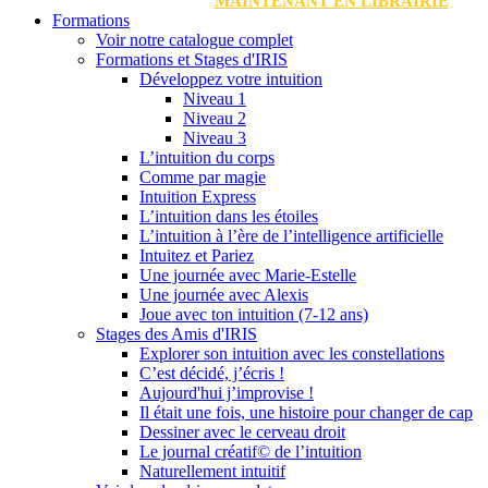
MAINTENANT EN LIBRAIRIE
Formations
Voir notre catalogue complet
Formations et Stages d'IRIS
Développez votre intuition
Niveau 1
Niveau 2
Niveau 3
L’intuition du corps
Comme par magie
Intuition Express
L’intuition dans les étoiles
L’intuition à l’ère de l’intelligence artificielle
Intuitez et Pariez
Une journée avec Marie-Estelle
Une journée avec Alexis
Joue avec ton intuition (7-12 ans)
Stages des Amis d'IRIS
Explorer son intuition avec les constellations
C’est décidé, j’écris !
Aujourd'hui j’improvise !
Il était une fois, une histoire pour changer de cap
Dessiner avec le cerveau droit
Le journal créatif© de l’intuition
Naturellement intuitif