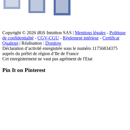
Copyright © 2026 iRiS Intuition SAS |
Mentions légales
-
Politique
de confidentialité
-
CGV-CGU
-
Règlement intérieur
-
Certificat
Qualiopi
| Réalisation :
Donitow
Déclaration d’activité enregistrée sous le numéro 11756834375
auprès du préfet de région d’Ile de France
Cet enregistrement ne vaut pas agrément de l'Etat
Pin It on Pinterest