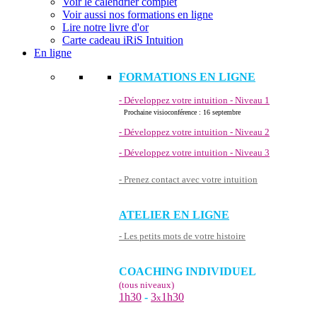
Voir le calendrier complet
Voir aussi nos formations en ligne
Lire notre livre d'or
Carte cadeau iRiS Intuition
En ligne
FORMATIONS EN LIGNE
- Développez votre intuition - Niveau 1
Prochaine visioconférence : 16 septembre
- Développez votre intuition - Niveau 2
- Développez votre intuition - Niveau 3
- Prenez contact avec votre intuition
ATELIER EN LIGNE
- Les petits mots de votre histoire
COACHING INDIVIDUEL
(tous niveaux)
1h30
-
3
1h30
x