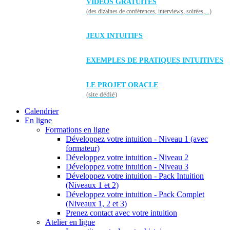
VIDÉOS GRATUITES
(des dizaines de conférences, interviews, soirées,...)
JEUX INTUITIFS
EXEMPLES DE PRATIQUES INTUITIVES
LE PROJET ORACLE
(site dédié)
Calendrier
En ligne
Formations en ligne
Développez votre intuition - Niveau 1 (avec
formateur)
Développez votre intuition - Niveau 2
Développez votre intuition - Niveau 3
Développez votre intuition - Pack Intuition
(Niveaux 1 et 2)
Développez votre intuition - Pack Complet
(Niveaux 1, 2 et 3)
Prenez contact avec votre intuition
Atelier en ligne