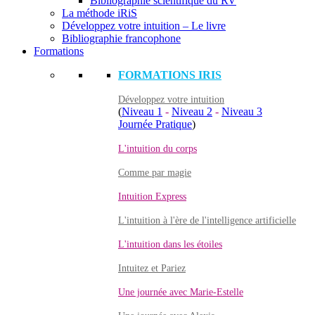
Bibliographie scientifique du RV
La méthode iRiS
Développez votre intuition – Le livre
Bibliographie francophone
Formations
FORMATIONS IRIS
Développez votre intuition
(
Niveau 1
-
Niveau 2
-
Niveau 3
Journée Pratique
)
L'intuition du corps
Comme par magie
Intuition Express
L'intuition à l'ère de l'intelligence artificielle
L'intuition dans les étoiles
Intuitez et Pariez
Une journée avec Marie-Estelle