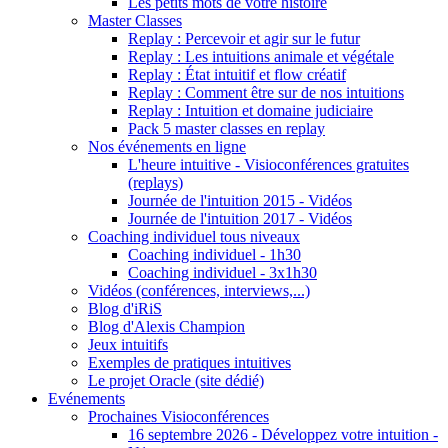
Les petits mots de votre histoire
Master Classes
Replay : Percevoir et agir sur le futur
Replay : Les intuitions animale et végétale
Replay : État intuitif et flow créatif
Replay : Comment être sur de nos intuitions
Replay : Intuition et domaine judiciaire
Pack 5 master classes en replay
Nos événements en ligne
L'heure intuitive - Visioconférences gratuites
(replays)
Journée de l'intuition 2015 - Vidéos
Journée de l'intuition 2017 - Vidéos
Coaching individuel tous niveaux
Coaching individuel - 1h30
Coaching individuel - 3x1h30
Vidéos (conférences, interviews,...)
Blog d'iRiS
Blog d'Alexis Champion
Jeux intuitifs
Exemples de pratiques intuitives
Le projet Oracle (site dédié)
Evénements
Prochaines Visioconférences
16 septembre 2026 - Développez votre intuition -