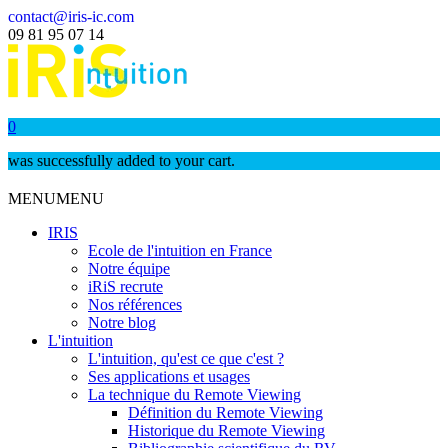
contact@iris-ic.com
09 81 95 07 14
0
was successfully added to your cart.
MENU
MENU
IRIS
Ecole de l'intuition en France
Notre équipe
iRiS recrute
Nos références
Notre blog
L'intuition
L'intuition, qu'est ce que c'est ?
Ses applications et usages
La technique du Remote Viewing
Définition du Remote Viewing
Historique du Remote Viewing