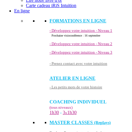
Lire notre livre d'or
Carte cadeau iRiS Intuition
En ligne
FORMATIONS EN LIGNE
- Développez votre intuition - Niveau 1
Prochaine visioconférence : 16 septembre
- Développez votre intuition - Niveau 2
- Développez votre intuition - Niveau 3
- Prenez contact avec votre intuition
ATELIER EN LIGNE
- Les petits mots de votre histoire
COACHING INDIVIDUEL
(tous niveaux)
1h30
-
3
1h30
x
MASTER CLASSES
(Replays)