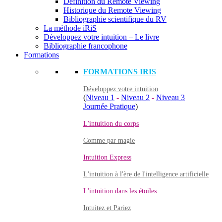
Définition du Remote Viewing
Historique du Remote Viewing
Bibliographie scientifique du RV
La méthode iRiS
Développez votre intuition – Le livre
Bibliographie francophone
Formations
FORMATIONS IRIS
Développez votre intuition
(
Niveau 1
-
Niveau 2
-
Niveau 3
Journée Pratique
)
L'intuition du corps
Comme par magie
Intuition Express
L'intuition à l'ère de l'intelligence artificielle
L'intuition dans les étoiles
Intuitez et Pariez