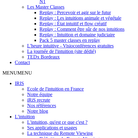
N1
Les Master Classes
Replay : Percevoir et agir sur le futur
Replay : Les intuitions animale et végétale
Replay : État intuitif et flow créatif
Replay : Comment être sûr de nos intuitions
Replay : Intuition et domaine judiciaire
Pack 5 master classes en replay
L'heure intuitive - Visioconférences gratuites
La journée de l'intuition (site dédié)
TEDx Bordeaux
Contact
MENU
MENU
IRIS
Ecole de l'intuition en France
Notre équipe
iRiS recrute
Nos références
Notre blog
L'intuition
L'intuition, qu'est ce que c'est ?
Ses applications et usages
La technique du Remote Viewing