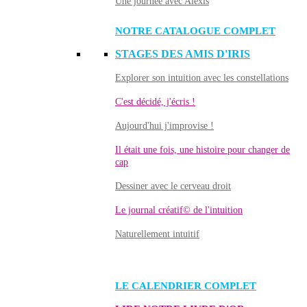
Une journée avec Alexis
NOTRE CATALOGUE COMPLET
STAGES DES AMIS D'IRIS
Explorer son intuition avec les constellations
C'est décidé, j'écris !
Aujourd'hui j'improvise !
Il était une fois, une histoire pour changer de
cap
Dessiner avec le cerveau droit
Le journal créatif© de l'intuition
Naturellement intuitif
LE CALENDRIER COMPLET