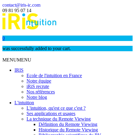
contact@iris-ic.com
09 81 95 07 14
0
was successfully added to your cart.
MENU
MENU
IRIS
Ecole de l'intuition en France
Notre équipe
iRiS recrute
Nos références
Notre blog
L'intuition
L'intuition, qu'est ce que c'est ?
Ses applications et usages
La technique du Remote Viewing
Définition du Remote Viewing
Historique du Remote Viewing