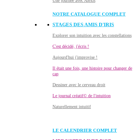
Une journée avec Alexis
NOTRE CATALOGUE COMPLET
STAGES DES AMIS D'IRIS
Explorer son intuition avec les constellations
C'est décidé, j'écris !
Aujourd'hui j'improvise !
Il était une fois, une histoire pour changer de
cap
Dessiner avec le cerveau droit
Le journal créatif© de l'intuition
Naturellement intuitif
LE CALENDRIER COMPLET