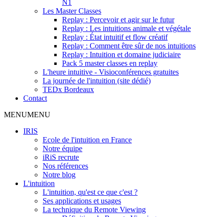
N1
Les Master Classes
Replay : Percevoir et agir sur le futur
Replay : Les intuitions animale et végétale
Replay : État intuitif et flow créatif
Replay : Comment être sûr de nos intuitions
Replay : Intuition et domaine judiciaire
Pack 5 master classes en replay
L'heure intuitive - Visioconférences gratuites
La journée de l'intuition (site dédié)
TEDx Bordeaux
Contact
MENU
MENU
IRIS
Ecole de l'intuition en France
Notre équipe
iRiS recrute
Nos références
Notre blog
L'intuition
L'intuition, qu'est ce que c'est ?
Ses applications et usages
La technique du Remote Viewing