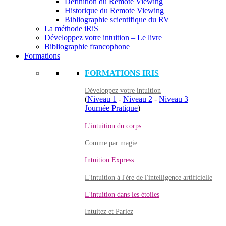
Définition du Remote Viewing
Historique du Remote Viewing
Bibliographie scientifique du RV
La méthode iRiS
Développez votre intuition – Le livre
Bibliographie francophone
Formations
FORMATIONS IRIS
Développez votre intuition
(
Niveau 1
-
Niveau 2
-
Niveau 3
Journée Pratique
)
L'intuition du corps
Comme par magie
Intuition Express
L'intuition à l'ère de l'intelligence artificielle
L'intuition dans les étoiles
Intuitez et Pariez