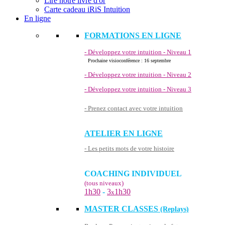
Lire notre livre d'or
Carte cadeau iRiS Intuition
En ligne
FORMATIONS EN LIGNE
- Développez votre intuition - Niveau 1
Prochaine visioconférence : 16 septembre
- Développez votre intuition - Niveau 2
- Développez votre intuition - Niveau 3
- Prenez contact avec votre intuition
ATELIER EN LIGNE
- Les petits mots de votre histoire
COACHING INDIVIDUEL
(tous niveaux)
1h30
-
3
1h30
x
MASTER CLASSES
(Replays)