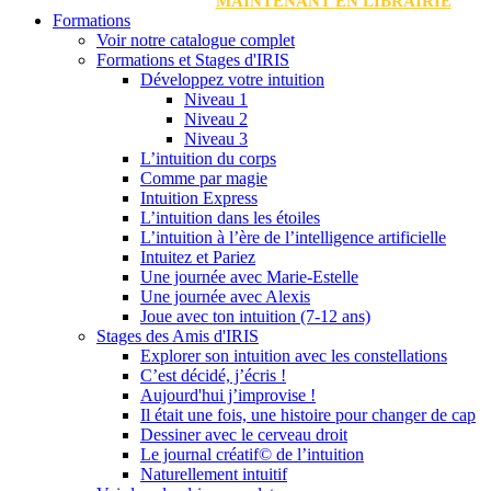
MAINTENANT EN LIBRAIRIE
Formations
Voir notre catalogue complet
Formations et Stages d'IRIS
Développez votre intuition
Niveau 1
Niveau 2
Niveau 3
L’intuition du corps
Comme par magie
Intuition Express
L’intuition dans les étoiles
L’intuition à l’ère de l’intelligence artificielle
Intuitez et Pariez
Une journée avec Marie-Estelle
Une journée avec Alexis
Joue avec ton intuition (7-12 ans)
Stages des Amis d'IRIS
Explorer son intuition avec les constellations
C’est décidé, j’écris !
Aujourd'hui j’improvise !
Il était une fois, une histoire pour changer de cap
Dessiner avec le cerveau droit
Le journal créatif© de l’intuition
Naturellement intuitif