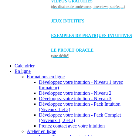
VIDÉOS GRATUITES
(des dizaines de conférences, interviews, soirées,...)
JEUX INTUITIFS
EXEMPLES DE PRATIQUES INTUITIVES
LE PROJET ORACLE
(site dédié)
Calendrier
En ligne
Formations en ligne
Développez votre intuition - Niveau 1 (avec
formateur)
Développez votre intuition - Niveau 2
Développez votre intuition - Niveau 3
Développez votre intuition - Pack Intuition
(Niveaux 1 et 2)
Développez votre intuition - Pack Complet
(Niveaux 1, 2 et 3)
Prenez contact avec votre intuition
Atelier en ligne