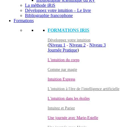
Bibliographie scientifique du RV
La méthode iRiS
Développez votre intuition – Le livre
Bibliographie francophone
Formations
FORMATIONS IRIS
Développez votre intuition
(
Niveau 1
-
Niveau 2
-
Niveau 3
Journée Pratique
)
L'intuition du corps
Comme par magie
Intuition Express
L'intuition à l'ère de l'intelligence artificielle
L'intuition dans les étoiles
Intuitez et Pariez
Une journée avec Marie-Estelle