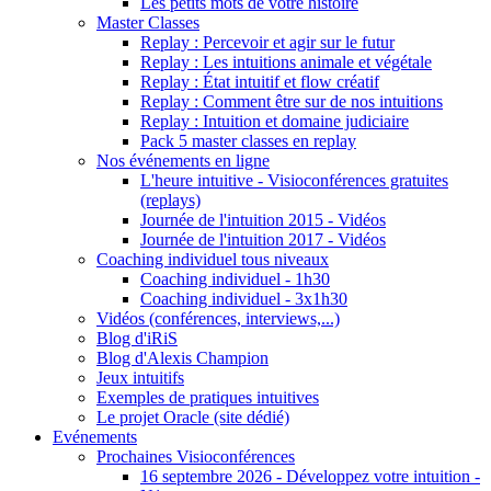
Les petits mots de votre histoire
Master Classes
Replay : Percevoir et agir sur le futur
Replay : Les intuitions animale et végétale
Replay : État intuitif et flow créatif
Replay : Comment être sur de nos intuitions
Replay : Intuition et domaine judiciaire
Pack 5 master classes en replay
Nos événements en ligne
L'heure intuitive - Visioconférences gratuites
(replays)
Journée de l'intuition 2015 - Vidéos
Journée de l'intuition 2017 - Vidéos
Coaching individuel tous niveaux
Coaching individuel - 1h30
Coaching individuel - 3x1h30
Vidéos (conférences, interviews,...)
Blog d'iRiS
Blog d'Alexis Champion
Jeux intuitifs
Exemples de pratiques intuitives
Le projet Oracle (site dédié)
Evénements
Prochaines Visioconférences
16 septembre 2026 - Développez votre intuition -