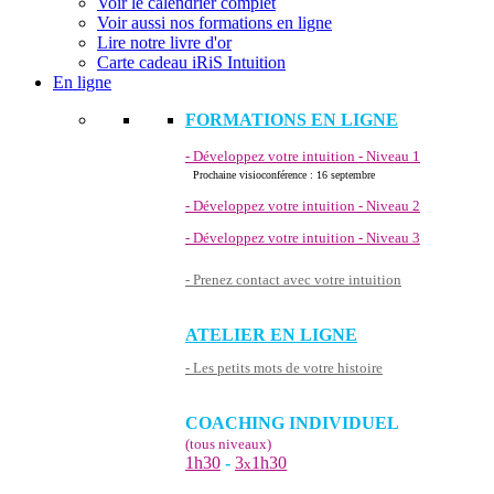
Voir le calendrier complet
Voir aussi nos formations en ligne
Lire notre livre d'or
Carte cadeau iRiS Intuition
En ligne
FORMATIONS EN LIGNE
- Développez votre intuition - Niveau 1
Prochaine visioconférence : 16 septembre
- Développez votre intuition - Niveau 2
- Développez votre intuition - Niveau 3
- Prenez contact avec votre intuition
ATELIER EN LIGNE
- Les petits mots de votre histoire
COACHING INDIVIDUEL
(tous niveaux)
1h30
-
3
1h30
x