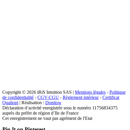
Copyright © 2026 iRiS Intuition SAS |
Mentions légales
-
Politique
de confidentialité
-
CGV-CGU
-
Règlement intérieur
-
Certificat
Qualiopi
| Réalisation :
Donitow
Déclaration d’activité enregistrée sous le numéro 11756834375
auprès du préfet de région d’Ile de France
Cet enregistrement ne vaut pas agrément de l'Etat
Pin It on Pinterest