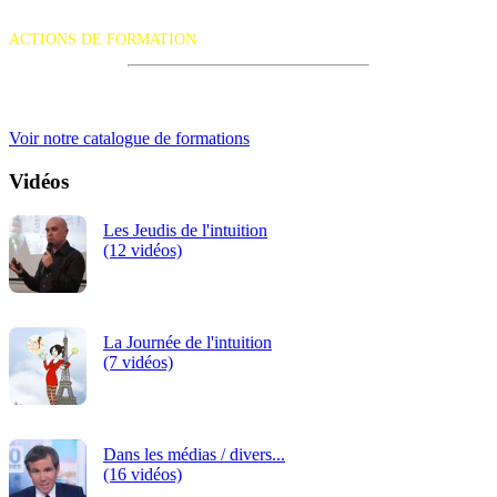
La certification qualité a été délivrée au titre de la catégorie d'action
suivante :
ACTIONS DE FORMATION
iRiS Intuition est un organisme de formation professionnelle
continue.
Voir notre catalogue de formations
Vidéos
Les Jeudis de l'intuition
(12 vidéos)
La Journée de l'intuition
(7 vidéos)
Dans les médias / divers...
(16 vidéos)