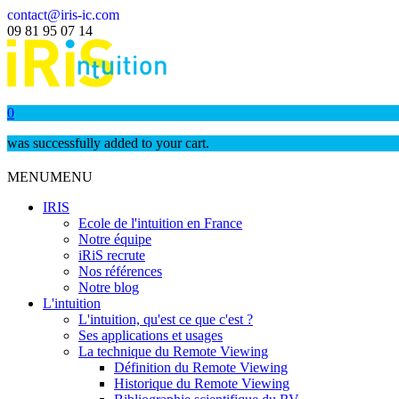
contact@iris-ic.com
09 81 95 07 14
0
was successfully added to your cart.
MENU
MENU
IRIS
Ecole de l'intuition en France
Notre équipe
iRiS recrute
Nos références
Notre blog
L'intuition
L'intuition, qu'est ce que c'est ?
Ses applications et usages
La technique du Remote Viewing
Définition du Remote Viewing
Historique du Remote Viewing