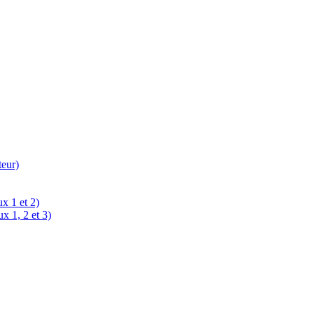
teur)
x 1 et 2)
x 1, 2 et 3)