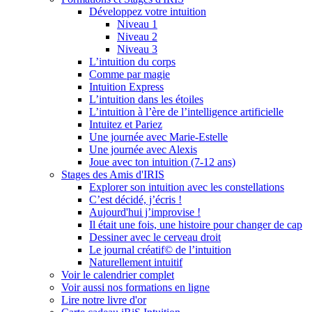
Développez votre intuition
Niveau 1
Niveau 2
Niveau 3
L’intuition du corps
Comme par magie
Intuition Express
L’intuition dans les étoiles
L’intuition à l’ère de l’intelligence artificielle
Intuitez et Pariez
Une journée avec Marie-Estelle
Une journée avec Alexis
Joue avec ton intuition (7-12 ans)
Stages des Amis d'IRIS
Explorer son intuition avec les constellations
C’est décidé, j’écris !
Aujourd'hui j’improvise !
Il était une fois, une histoire pour changer de cap
Dessiner avec le cerveau droit
Le journal créatif© de l’intuition
Naturellement intuitif
Voir le calendrier complet
Voir aussi nos formations en ligne
Lire notre livre d'or