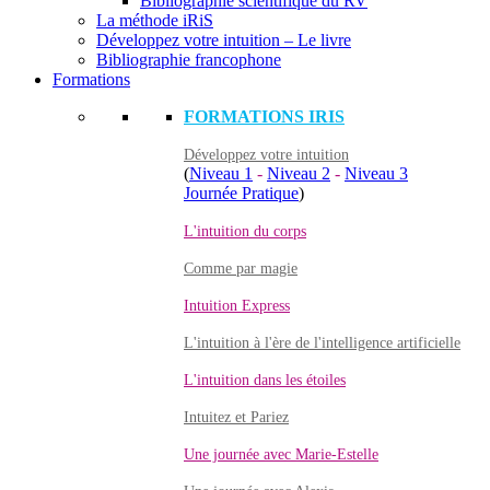
Bibliographie scientifique du RV
La méthode iRiS
Développez votre intuition – Le livre
Bibliographie francophone
Formations
FORMATIONS IRIS
Développez votre intuition
(
Niveau 1
-
Niveau 2
-
Niveau 3
Journée Pratique
)
L'intuition du corps
Comme par magie
Intuition Express
L'intuition à l'ère de l'intelligence artificielle
L'intuition dans les étoiles
Intuitez et Pariez
Une journée avec Marie-Estelle