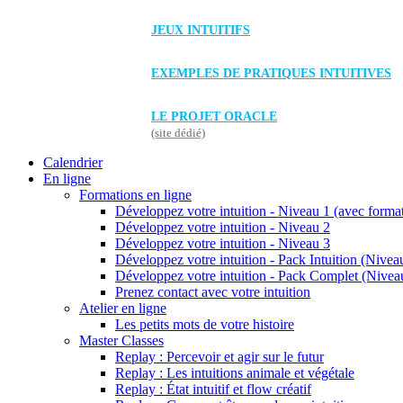
JEUX INTUITIFS
EXEMPLES DE PRATIQUES INTUITIVES
LE PROJET ORACLE
(site dédié)
Calendrier
En ligne
Formations en ligne
Développez votre intuition - Niveau 1 (avec forma
Développez votre intuition - Niveau 2
Développez votre intuition - Niveau 3
Développez votre intuition - Pack Intuition (Niveau
Développez votre intuition - Pack Complet (Niveau
Prenez contact avec votre intuition
Atelier en ligne
Les petits mots de votre histoire
Master Classes
Replay : Percevoir et agir sur le futur
Replay : Les intuitions animale et végétale
Replay : État intuitif et flow créatif