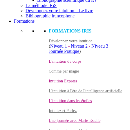
Bibliographie scientifique du RV
La méthode iRiS
Développez votre intuition – Le livre
Bibliographie francophone
Formations
FORMATIONS IRIS
Développez votre intuition
(
Niveau 1
-
Niveau 2
-
Niveau 3
Journée Pratique
)
L'intuition du corps
Comme par magie
Intuition Express
L'intuition à l'ère de l'intelligence artificielle
L'intuition dans les étoiles
Intuitez et Pariez
Une journée avec Marie-Estelle