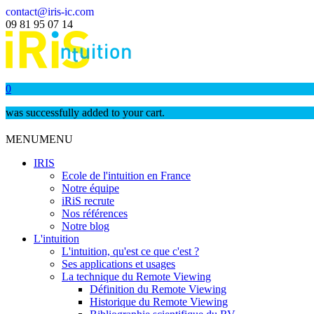
contact@iris-ic.com
09 81 95 07 14
0
was successfully added to your cart.
MENU
MENU
IRIS
Ecole de l'intuition en France
Notre équipe
iRiS recrute
Nos références
Notre blog
L'intuition
L'intuition, qu'est ce que c'est ?
Ses applications et usages
La technique du Remote Viewing
Définition du Remote Viewing
Historique du Remote Viewing