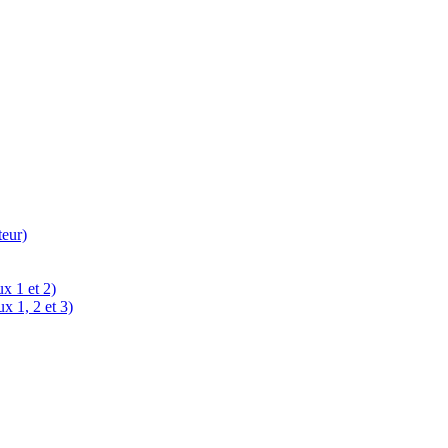
teur)
x 1 et 2)
x 1, 2 et 3)