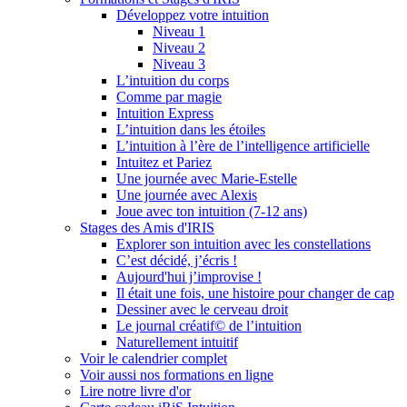
Développez votre intuition
Niveau 1
Niveau 2
Niveau 3
L’intuition du corps
Comme par magie
Intuition Express
L’intuition dans les étoiles
L’intuition à l’ère de l’intelligence artificielle
Intuitez et Pariez
Une journée avec Marie-Estelle
Une journée avec Alexis
Joue avec ton intuition (7-12 ans)
Stages des Amis d'IRIS
Explorer son intuition avec les constellations
C’est décidé, j’écris !
Aujourd'hui j’improvise !
Il était une fois, une histoire pour changer de cap
Dessiner avec le cerveau droit
Le journal créatif© de l’intuition
Naturellement intuitif
Voir le calendrier complet
Voir aussi nos formations en ligne
Lire notre livre d'or