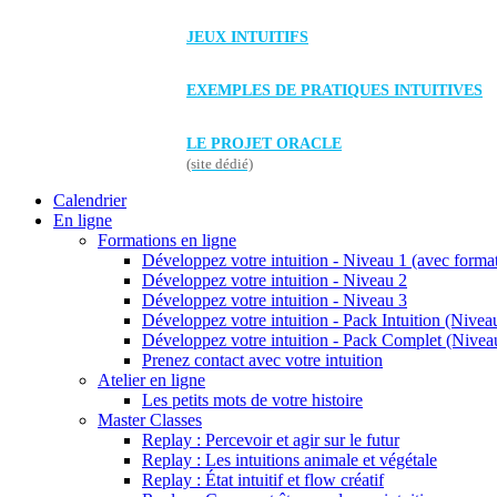
JEUX INTUITIFS
EXEMPLES DE PRATIQUES INTUITIVES
LE PROJET ORACLE
(site dédié)
Calendrier
En ligne
Formations en ligne
Développez votre intuition - Niveau 1 (avec forma
Développez votre intuition - Niveau 2
Développez votre intuition - Niveau 3
Développez votre intuition - Pack Intuition (Niveau
Développez votre intuition - Pack Complet (Niveau
Prenez contact avec votre intuition
Atelier en ligne
Les petits mots de votre histoire
Master Classes
Replay : Percevoir et agir sur le futur
Replay : Les intuitions animale et végétale
Replay : État intuitif et flow créatif