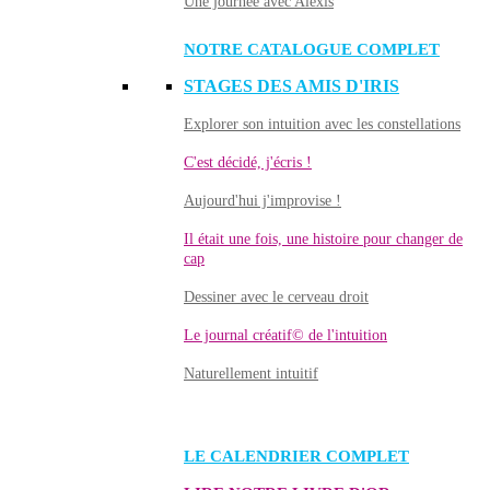
Une journée avec Alexis
NOTRE CATALOGUE COMPLET
STAGES DES AMIS D'IRIS
Explorer son intuition avec les constellations
C'est décidé, j'écris !
Aujourd'hui j'improvise !
Il était une fois, une histoire pour changer de
cap
Dessiner avec le cerveau droit
Le journal créatif© de l'intuition
Naturellement intuitif
LE CALENDRIER COMPLET