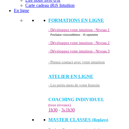
Lire notre livre d'or
Carte cadeau iRiS Intuition
En ligne
FORMATIONS EN LIGNE
- Développez votre intuition - Niveau 1
Prochaine visioconférence : 16 septembre
- Développez votre intuition - Niveau 2
- Développez votre intuition - Niveau 3
- Prenez contact avec votre intuition
ATELIER EN LIGNE
- Les petits mots de votre histoire
COACHING INDIVIDUEL
(tous niveaux)
1h30
-
3
1h30
x
MASTER CLASSES
(Replays)