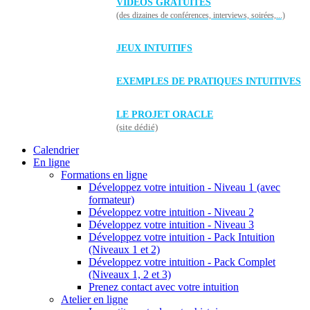
VIDÉOS GRATUITES
(des dizaines de conférences, interviews, soirées,...)
JEUX INTUITIFS
EXEMPLES DE PRATIQUES INTUITIVES
LE PROJET ORACLE
(site dédié)
Calendrier
En ligne
Formations en ligne
Développez votre intuition - Niveau 1 (avec
formateur)
Développez votre intuition - Niveau 2
Développez votre intuition - Niveau 3
Développez votre intuition - Pack Intuition
(Niveaux 1 et 2)
Développez votre intuition - Pack Complet
(Niveaux 1, 2 et 3)
Prenez contact avec votre intuition
Atelier en ligne