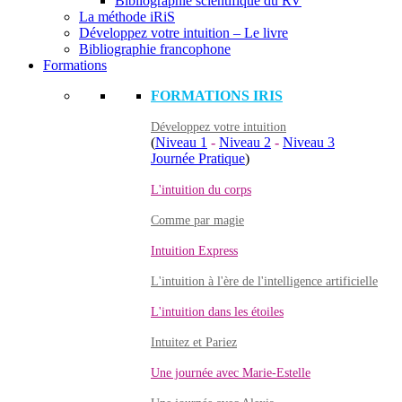
Bibliographie scientifique du RV
La méthode iRiS
Développez votre intuition – Le livre
Bibliographie francophone
Formations
FORMATIONS IRIS
Développez votre intuition
(
Niveau 1
-
Niveau 2
-
Niveau 3
Journée Pratique
)
L'intuition du corps
Comme par magie
Intuition Express
L'intuition à l'ère de l'intelligence artificielle
L'intuition dans les étoiles
Intuitez et Pariez
Une journée avec Marie-Estelle