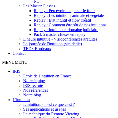
N1
Les Master Classes
Replay : Percevoir et agir sur le futur
Replay : Les intuitions animale et végétale
Replay : État intuitif et flow créatif
Replay : Comment être sûr de nos intuitions
Replay : Intuition et domaine judiciaire
Pack 5 master classes en replay
L'heure intuitive - Visioconférences gratuites
La journée de l'intuition (site dédié)
TEDx Bordeaux
Contact
MENU
MENU
IRIS
Ecole de l'intuition en France
Notre équipe
iRiS recrute
Nos références
Notre blog
L'intuition
L'intuition, qu'est ce que c'est ?
Ses applications et usages
La technique du Remote Viewing