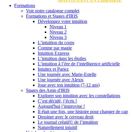
MAINTENANT EN LIBRAIRIE
Formations
Voir notre catalogue complet
Formations et Stages d'IRIS
Développez votre intuition
Niveau 1
Niveau 2
Niveau 3
L’intuition du corps
Comme par magie
Intuition Express
L’intuition dans les étoiles
L’intuition à l’ère de l’intelligence artificielle
Intuitez et Pariez
Une journée avec Marie-Estelle
Une journée avec Alexis
Joue avec ton intuition (7-12 ans)
Stages des Amis d'IRIS
Explorer son intuition avec les constellations
C’est décidé, j’écris !
Aujourd'hui j’improvise !
Il était une fois, une histoire pour changer de cap
Dessiner avec le cerveau droit
Le journal créatif© de l’intuition
Naturellement intuitif