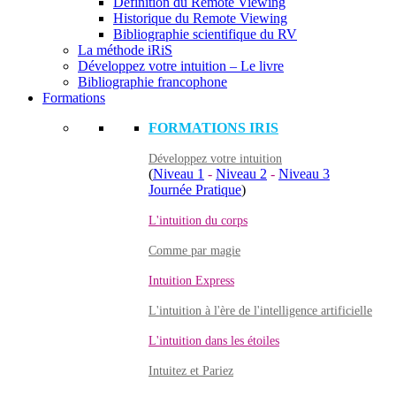
Définition du Remote Viewing
Historique du Remote Viewing
Bibliographie scientifique du RV
La méthode iRiS
Développez votre intuition – Le livre
Bibliographie francophone
Formations
FORMATIONS IRIS
Développez votre intuition
(
Niveau 1
-
Niveau 2
-
Niveau 3
Journée Pratique
)
L'intuition du corps
Comme par magie
Intuition Express
L'intuition à l'ère de l'intelligence artificielle
L'intuition dans les étoiles
Intuitez et Pariez