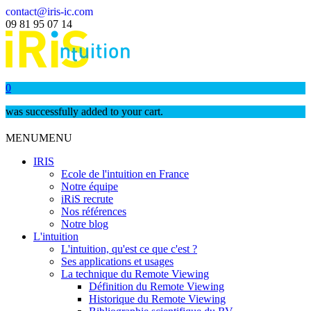
contact@iris-ic.com
09 81 95 07 14
0
was successfully added to your cart.
MENU
MENU
IRIS
Ecole de l'intuition en France
Notre équipe
iRiS recrute
Nos références
Notre blog
L'intuition
L'intuition, qu'est ce que c'est ?
Ses applications et usages
La technique du Remote Viewing
Définition du Remote Viewing
Historique du Remote Viewing