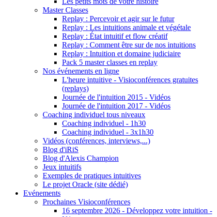
Les petits mots de votre histoire
Master Classes
Replay : Percevoir et agir sur le futur
Replay : Les intuitions animale et végétale
Replay : État intuitif et flow créatif
Replay : Comment être sur de nos intuitions
Replay : Intuition et domaine judiciaire
Pack 5 master classes en replay
Nos événements en ligne
L'heure intuitive - Visioconférences gratuites
(replays)
Journée de l'intuition 2015 - Vidéos
Journée de l'intuition 2017 - Vidéos
Coaching individuel tous niveaux
Coaching individuel - 1h30
Coaching individuel - 3x1h30
Vidéos (conférences, interviews,...)
Blog d'iRiS
Blog d'Alexis Champion
Jeux intuitifs
Exemples de pratiques intuitives
Le projet Oracle (site dédié)
Evénements
Prochaines Visioconférences
16 septembre 2026 - Développez votre intuition -