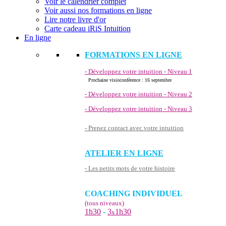
Voir le calendrier complet
Voir aussi nos formations en ligne
Lire notre livre d'or
Carte cadeau iRiS Intuition
En ligne
FORMATIONS EN LIGNE
- Développez votre intuition - Niveau 1
Prochaine visioconférence : 16 septembre
- Développez votre intuition - Niveau 2
- Développez votre intuition - Niveau 3
- Prenez contact avec votre intuition
ATELIER EN LIGNE
- Les petits mots de votre histoire
COACHING INDIVIDUEL
(tous niveaux)
1h30
-
3
1h30
x