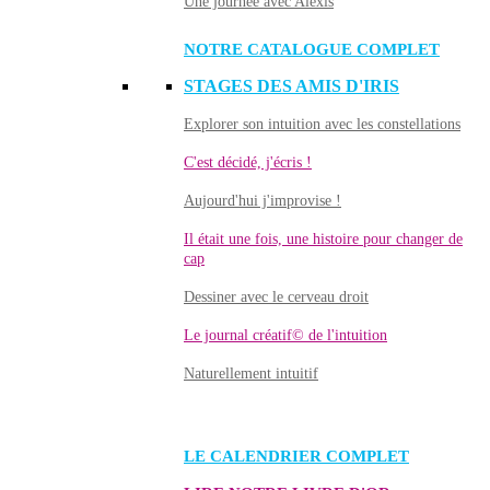
Une journée avec Alexis
NOTRE CATALOGUE COMPLET
STAGES DES AMIS D'IRIS
Explorer son intuition avec les constellations
C'est décidé, j'écris !
Aujourd'hui j'improvise !
Il était une fois, une histoire pour changer de
cap
Dessiner avec le cerveau droit
Le journal créatif© de l'intuition
Naturellement intuitif
LE CALENDRIER COMPLET