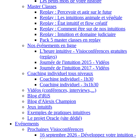
Les petits mots de votre histoire
Master Classes
Replay : Percevoir et agir sur le futur
Replay : Les intuitions animale et végétale
Replay : État intuitif et flow créatif
Replay : Comment être sur de nos intuitions
Replay : Intuition et domaine judiciaire
Pack 5 master classes en replay
Nos événements en ligne
L'heure intuitive - Visioconférences gratuites
(replays)
Journée de l'intuition 2015 - Vidéos
Journée de l'intuition 2017 - Vidéos
Coaching individuel tous niveaux
Coaching individuel - 1h30
Coaching individuel - 3x1h30
Vidéos (conférences, interviews,...)
Blog d'iRiS
Blog d'Alexis Champion
Jeux intuitifs
Exemples de pratiques intuitives
Le projet Oracle (site dédié)
Evénements
Prochaines Visioconférences
16 septembre 2026 - Développez votre intuition -