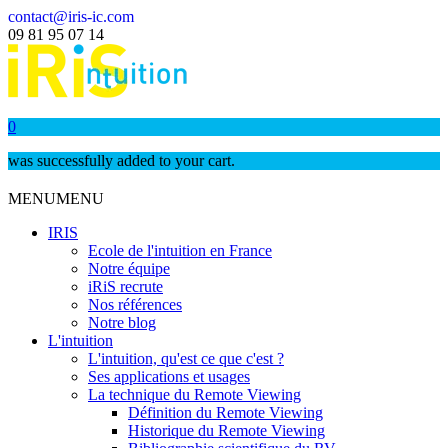
contact@iris-ic.com
09 81 95 07 14
0
was successfully added to your cart.
MENU
MENU
IRIS
Ecole de l'intuition en France
Notre équipe
iRiS recrute
Nos références
Notre blog
L'intuition
L'intuition, qu'est ce que c'est ?
Ses applications et usages
La technique du Remote Viewing
Définition du Remote Viewing
Historique du Remote Viewing