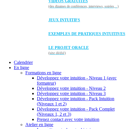
VIDÉOS GRATUITES
(des dizaines de conférences, interviews, soirées,...)
JEUX INTUITIFS
EXEMPLES DE PRATIQUES INTUITIVES
LE PROJET ORACLE
(site dédié)
Calendrier
En ligne
Formations en ligne
Développez votre intuition - Niveau 1 (avec
formateur)
Développez votre intuition - Niveau 2
Développez votre intuition - Niveau 3
Développez votre intuition - Pack Intuition
(Niveaux 1 et 2)
Développez votre intuition - Pack Complet
(Niveaux 1, 2 et 3)
Prenez contact avec votre intuition
Atelier en ligne