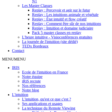
N1
Les Master Classes
Replay : Percevoir et agir sur le futur
Replay : Les intuitions animale et végétale
Replay : État intuitif et flow créatif
Replay : Comment être sûr de nos intuitions
Replay : Intuition et domaine judiciaire
Pack 5 master classes en replay
L'heure intuitive - Visioconférences gratuites
La journée de l'intuition (site dédié)
TEDx Bordeaux
Contact
MENU
MENU
IRIS
Ecole de l'intuition en France
Notre équipe
iRiS recrute
Nos références
Notre blog
L'intuition
L'intuition, qu'est ce que c'est ?
Ses applications et usages
La technique du Remote Viewing