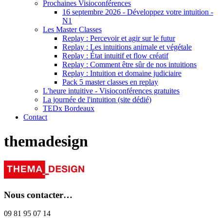
Prochaines Visioconférences
16 septembre 2026 - Développez votre intuition -
N1
Les Master Classes
Replay : Percevoir et agir sur le futur
Replay : Les intuitions animale et végétale
Replay : État intuitif et flow créatif
Replay : Comment être sûr de nos intuitions
Replay : Intuition et domaine judiciaire
Pack 5 master classes en replay
L'heure intuitive - Visioconférences gratuites
La journée de l'intuition (site dédié)
TEDx Bordeaux
Contact
themadesign
Nous contacter…
09 81 95 07 14