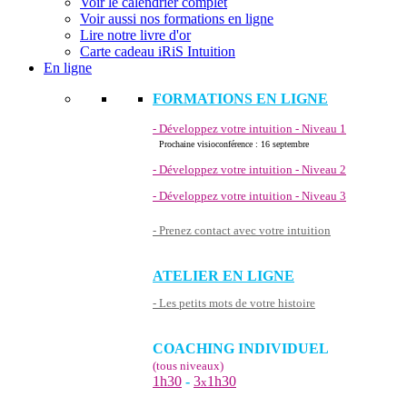
Voir le calendrier complet
Voir aussi nos formations en ligne
Lire notre livre d'or
Carte cadeau iRiS Intuition
En ligne
FORMATIONS EN LIGNE
- Développez votre intuition - Niveau 1
Prochaine visioconférence : 16 septembre
- Développez votre intuition - Niveau 2
- Développez votre intuition - Niveau 3
- Prenez contact avec votre intuition
ATELIER EN LIGNE
- Les petits mots de votre histoire
COACHING INDIVIDUEL
(tous niveaux)
1h30
-
3
1h30
x