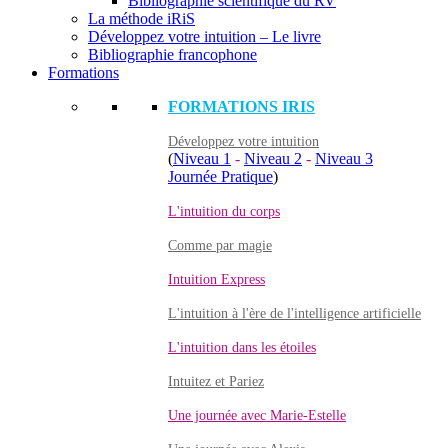
Bibliographie scientifique du RV
La méthode iRiS
Développez votre intuition – Le livre
Bibliographie francophone
Formations
FORMATIONS IRIS
Développez votre intuition
(
Niveau 1
-
Niveau 2
-
Niveau 3
Journée Pratique
)
L'intuition du corps
Comme par magie
Intuition Express
L'intuition à l'ère de l'intelligence artificielle
L'intuition dans les étoiles
Intuitez et Pariez
Une journée avec Marie-Estelle