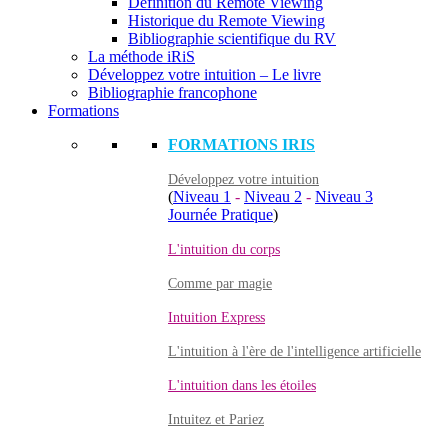
Définition du Remote Viewing
Historique du Remote Viewing
Bibliographie scientifique du RV
La méthode iRiS
Développez votre intuition – Le livre
Bibliographie francophone
Formations
FORMATIONS IRIS
Développez votre intuition
(
Niveau 1
-
Niveau 2
-
Niveau 3
Journée Pratique
)
L'intuition du corps
Comme par magie
Intuition Express
L'intuition à l'ère de l'intelligence artificielle
L'intuition dans les étoiles
Intuitez et Pariez