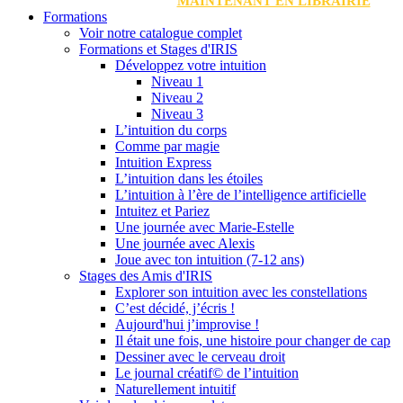
MAINTENANT EN LIBRAIRIE
Formations
Voir notre catalogue complet
Formations et Stages d'IRIS
Développez votre intuition
Niveau 1
Niveau 2
Niveau 3
L’intuition du corps
Comme par magie
Intuition Express
L’intuition dans les étoiles
L’intuition à l’ère de l’intelligence artificielle
Intuitez et Pariez
Une journée avec Marie-Estelle
Une journée avec Alexis
Joue avec ton intuition (7-12 ans)
Stages des Amis d'IRIS
Explorer son intuition avec les constellations
C’est décidé, j’écris !
Aujourd'hui j’improvise !
Il était une fois, une histoire pour changer de cap
Dessiner avec le cerveau droit
Le journal créatif© de l’intuition
Naturellement intuitif