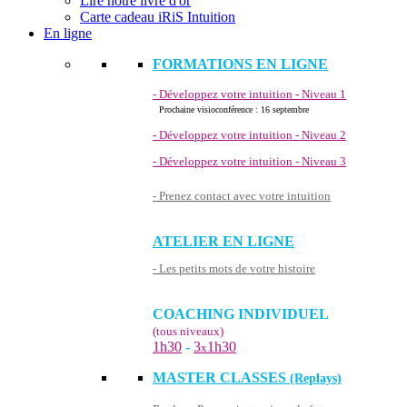
Lire notre livre d'or
Carte cadeau iRiS Intuition
En ligne
FORMATIONS EN LIGNE
- Développez votre intuition - Niveau 1
Prochaine visioconférence : 16 septembre
- Développez votre intuition - Niveau 2
- Développez votre intuition - Niveau 3
- Prenez contact avec votre intuition
ATELIER EN LIGNE
- Les petits mots de votre histoire
COACHING INDIVIDUEL
(tous niveaux)
1h30
-
3
1h30
x
MASTER CLASSES
(Replays)