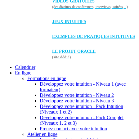
VIDÉOS GRATUITES
(des dizaines de conférences, interviews, soirées,...)
JEUX INTUITIFS
EXEMPLES DE PRATIQUES INTUITIVES
LE PROJET ORACLE
(site dédié)
Calendrier
En ligne
Formations en ligne
Développez votre intuition - Niveau 1 (avec
formateur)
Développez votre intuition - Niveau 2
Développez votre intuition - Niveau 3
Développez votre intuition - Pack Intuition
(Niveaux 1 et 2)
Développez votre intuition - Pack Complet
(Niveaux 1, 2 et 3)
Prenez contact avec votre intuition
Atelier en ligne