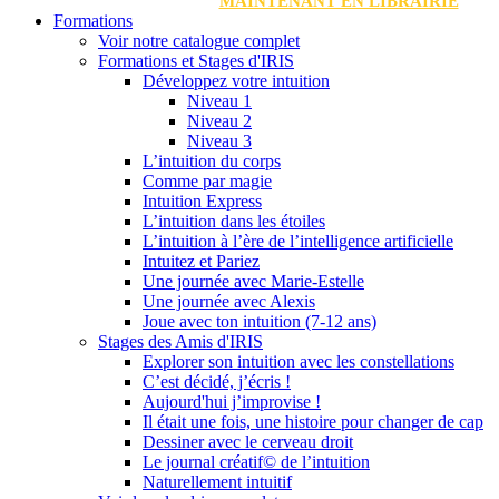
MAINTENANT EN LIBRAIRIE
Formations
Voir notre catalogue complet
Formations et Stages d'IRIS
Développez votre intuition
Niveau 1
Niveau 2
Niveau 3
L’intuition du corps
Comme par magie
Intuition Express
L’intuition dans les étoiles
L’intuition à l’ère de l’intelligence artificielle
Intuitez et Pariez
Une journée avec Marie-Estelle
Une journée avec Alexis
Joue avec ton intuition (7-12 ans)
Stages des Amis d'IRIS
Explorer son intuition avec les constellations
C’est décidé, j’écris !
Aujourd'hui j’improvise !
Il était une fois, une histoire pour changer de cap
Dessiner avec le cerveau droit
Le journal créatif© de l’intuition
Naturellement intuitif