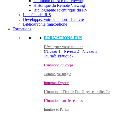
Définition du Remote Viewing
Historique du Remote Viewing
Bibliographie scientifique du RV
La méthode iRiS
Développez votre intuition – Le livre
Bibliographie francophone
Formations
FORMATIONS IRIS
Développez votre intuition
(
Niveau 1
-
Niveau 2
-
Niveau 3
Journée Pratique
)
L'intuition du corps
Comme par magie
Intuition Express
L'intuition à l'ère de l'intelligence artificielle
L'intuition dans les étoiles
Intuitez et Pariez