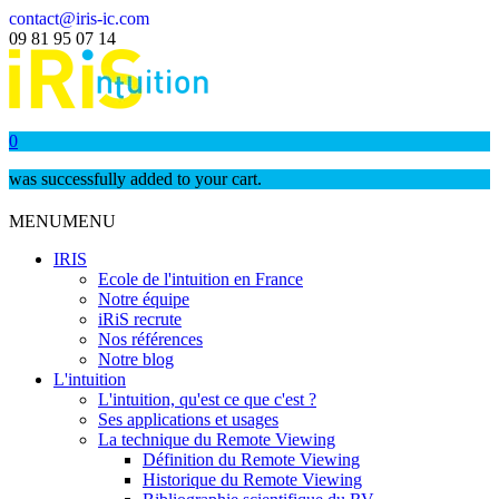
contact@iris-ic.com
09 81 95 07 14
0
was successfully added to your cart.
MENU
MENU
IRIS
Ecole de l'intuition en France
Notre équipe
iRiS recrute
Nos références
Notre blog
L'intuition
L'intuition, qu'est ce que c'est ?
Ses applications et usages
La technique du Remote Viewing
Définition du Remote Viewing
Historique du Remote Viewing