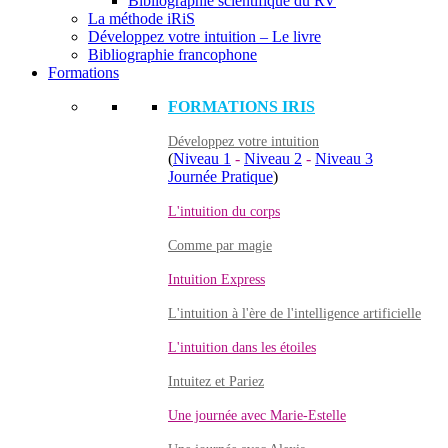
Bibliographie scientifique du RV
La méthode iRiS
Développez votre intuition – Le livre
Bibliographie francophone
Formations
FORMATIONS IRIS
Développez votre intuition
(
Niveau 1
-
Niveau 2
-
Niveau 3
Journée Pratique
)
L'intuition du corps
Comme par magie
Intuition Express
L'intuition à l'ère de l'intelligence artificielle
L'intuition dans les étoiles
Intuitez et Pariez
Une journée avec Marie-Estelle