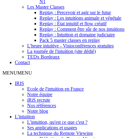
N1
Les Master Classes
Replay : Percevoir et agir sur le futur
Replay : Les intuitions animale et végétale
Replay : État intuitif et flow créatif
Replay : Comment être sûr de nos intuitions
Replay : Intuition et domaine judiciaire
Pack 5 master classes en replay
L'heure intuitive - Visioconférences gratuites
La journée de l'intuition (site dédié)
TEDx Bordeaux
Contact
MENU
MENU
IRIS
Ecole de l'intuition en France
Notre équipe
iRiS recrute
Nos références
Notre blog
L'intuition
L'intuition, qu'est ce que c'est ?
Ses applications et usages
La technique du Remote Viewing