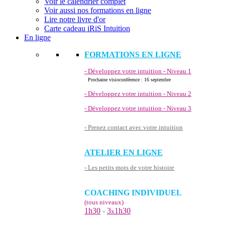
Voir le calendrier complet
Voir aussi nos formations en ligne
Lire notre livre d'or
Carte cadeau iRiS Intuition
En ligne
FORMATIONS EN LIGNE
- Développez votre intuition - Niveau 1
Prochaine visioconférence : 16 septembre
- Développez votre intuition - Niveau 2
- Développez votre intuition - Niveau 3
- Prenez contact avec votre intuition
ATELIER EN LIGNE
- Les petits mots de votre histoire
COACHING INDIVIDUEL
(tous niveaux)
1h30
-
3
1h30
x