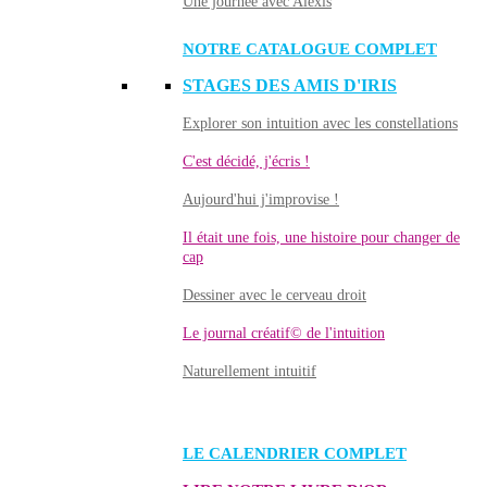
Une journée avec Alexis
NOTRE CATALOGUE COMPLET
STAGES DES AMIS D'IRIS
Explorer son intuition avec les constellations
C'est décidé, j'écris !
Aujourd'hui j'improvise !
Il était une fois, une histoire pour changer de
cap
Dessiner avec le cerveau droit
Le journal créatif© de l'intuition
Naturellement intuitif
LE CALENDRIER COMPLET