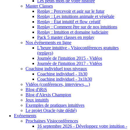
Les petits mots de votre histoire
Master Classes
Replay : Percevoir et agir sur le futur
Replay : Les intuitions animale et végétale
Replay : État intuitif et flow créatif
Replay : Comment être sur de nos intuitions
Replay : Intuition et domaine judiciaire
Pack 5 master classes en replay
Nos événements en ligne
L'heure intuitive - Visioconférences gratuites
(replays)
Journée de l'intuition 2015 - Vidéos
Journée de l'intuition 2017 - Vidéos
Coaching individuel tous niveaux
Coaching individuel - 1h30
Coaching individuel - 3x1h30
Vidéos (conférences, interviews,...)
Blog d'iRiS
Blog d'Alexis Champion
Jeux intuitifs
Exemples de pratiques intuitives
Le projet Oracle (site dédié)
Evénements
Prochaines Visioconférences
16 septembre 2026 - Développez votre intuition -