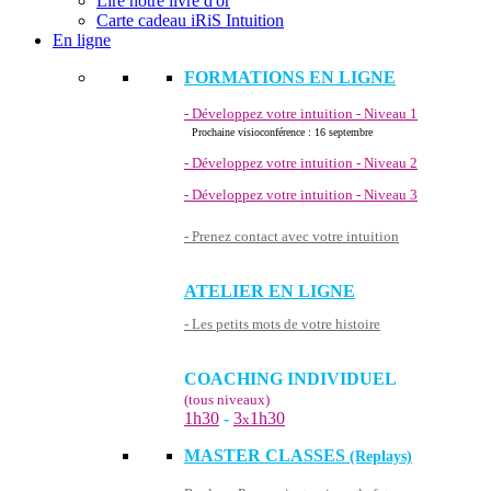
Lire notre livre d'or
Carte cadeau iRiS Intuition
En ligne
FORMATIONS EN LIGNE
- Développez votre intuition - Niveau 1
Prochaine visioconférence : 16 septembre
- Développez votre intuition - Niveau 2
- Développez votre intuition - Niveau 3
- Prenez contact avec votre intuition
ATELIER EN LIGNE
- Les petits mots de votre histoire
COACHING INDIVIDUEL
(tous niveaux)
1h30
-
3
1h30
x
MASTER CLASSES
(Replays)