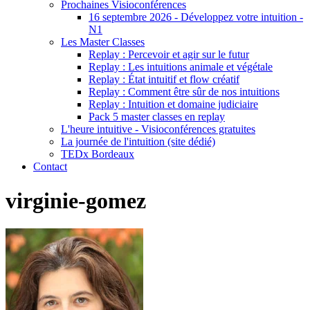
Prochaines Visioconférences
16 septembre 2026 - Développez votre intuition -
N1
Les Master Classes
Replay : Percevoir et agir sur le futur
Replay : Les intuitions animale et végétale
Replay : État intuitif et flow créatif
Replay : Comment être sûr de nos intuitions
Replay : Intuition et domaine judiciaire
Pack 5 master classes en replay
L'heure intuitive - Visioconférences gratuites
La journée de l'intuition (site dédié)
TEDx Bordeaux
Contact
virginie-gomez