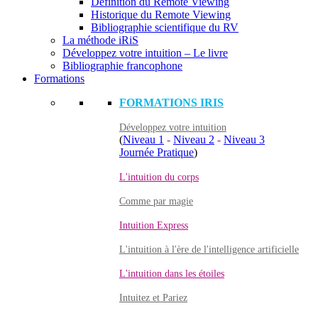
Définition du Remote Viewing
Historique du Remote Viewing
Bibliographie scientifique du RV
La méthode iRiS
Développez votre intuition – Le livre
Bibliographie francophone
Formations
FORMATIONS IRIS
Développez votre intuition
(
Niveau 1
-
Niveau 2
-
Niveau 3
Journée Pratique
)
L'intuition du corps
Comme par magie
Intuition Express
L'intuition à l'ère de l'intelligence artificielle
L'intuition dans les étoiles
Intuitez et Pariez