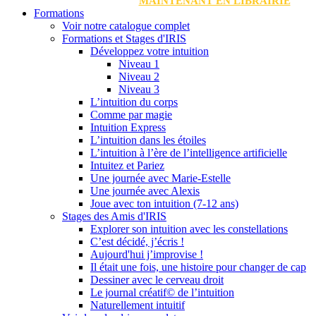
MAINTENANT EN LIBRAIRIE
Formations
Voir notre catalogue complet
Formations et Stages d'IRIS
Développez votre intuition
Niveau 1
Niveau 2
Niveau 3
L’intuition du corps
Comme par magie
Intuition Express
L’intuition dans les étoiles
L’intuition à l’ère de l’intelligence artificielle
Intuitez et Pariez
Une journée avec Marie-Estelle
Une journée avec Alexis
Joue avec ton intuition (7-12 ans)
Stages des Amis d'IRIS
Explorer son intuition avec les constellations
C’est décidé, j’écris !
Aujourd'hui j’improvise !
Il était une fois, une histoire pour changer de cap
Dessiner avec le cerveau droit
Le journal créatif© de l’intuition
Naturellement intuitif