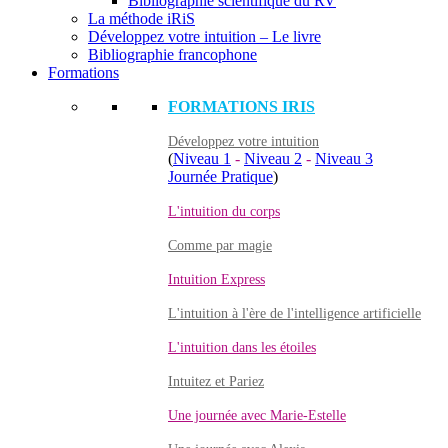
Bibliographie scientifique du RV
La méthode iRiS
Développez votre intuition – Le livre
Bibliographie francophone
Formations
FORMATIONS IRIS
Développez votre intuition
(
Niveau 1
-
Niveau 2
-
Niveau 3
Journée Pratique
)
L'intuition du corps
Comme par magie
Intuition Express
L'intuition à l'ère de l'intelligence artificielle
L'intuition dans les étoiles
Intuitez et Pariez
Une journée avec Marie-Estelle