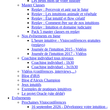
Les petits mots de votre histoire
Master Classes
Replay : Percevoir et agir sur le futur
Replay : Les intuitions animale et végétale
Replay : État intuitif et flow créatif
Replay : Comment être sur de nos intuitions
Replay : Intuition et domaine judiciaire
Pack 5 master classes en replay
Nos événements en ligne
L'heure intuitive - Visioconférences gratuites
(replays)
Journée de l'intuition 2015 - Vidéos
Journée de l'intuition 2017 - Vidéos
Coaching individuel tous niveaux
Coaching individuel - 1h30
Coaching individuel - 3x1h30
Vidéos (conférences, interviews,...)
Blog d'iRiS
Blog d'Alexis Champion
Jeux intuitifs
Exemples de pratiques intuitives
Le projet Oracle (site dédié)
Evénements
Prochaines Visioconférences
16 septembre 2026 - Développez votre intuition -