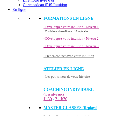
Lire notre livre d'or
Carte cadeau iRiS Intuition
En ligne
FORMATIONS EN LIGNE
- Développez votre intuition - Niveau 1
Prochaine visioconférence : 16 septembre
- Développez votre intuition - Niveau 2
- Développez votre intuition - Niveau 3
- Prenez contact avec votre intuition
ATELIER EN LIGNE
- Les petits mots de votre histoire
COACHING INDIVIDUEL
(tous niveaux)
1h30
-
3
1h30
x
MASTER CLASSES
(Replays)