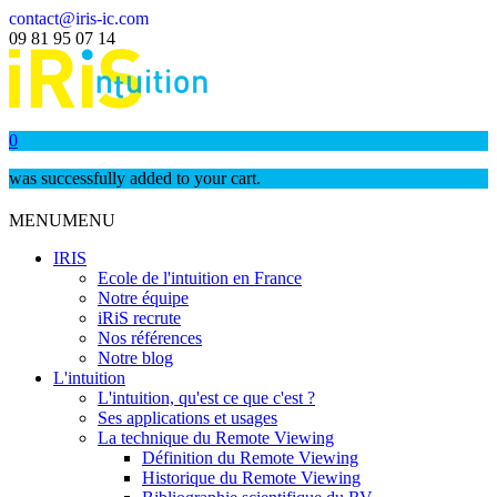
contact@iris-ic.com
09 81 95 07 14
0
was successfully added to your cart.
MENU
MENU
IRIS
Ecole de l'intuition en France
Notre équipe
iRiS recrute
Nos références
Notre blog
L'intuition
L'intuition, qu'est ce que c'est ?
Ses applications et usages
La technique du Remote Viewing
Définition du Remote Viewing
Historique du Remote Viewing