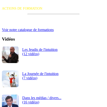
La certification qualité a été délivrée au titre de la catégorie d'action
suivante :
ACTIONS DE FORMATION
iRiS Intuition est un organisme de formation professionnelle
continue.
Voir notre catalogue de formations
Vidéos
Les Jeudis de l'intuition
(12 vidéos)
La Journée de l'intuition
(7 vidéos)
Dans les médias / divers...
(16 vidéos)