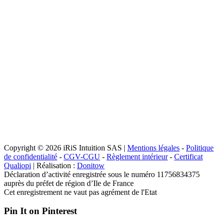
Copyright © 2026 iRiS Intuition SAS |
Mentions légales
-
Politique
de confidentialité
-
CGV-CGU
-
Règlement intérieur
-
Certificat
Qualiopi
| Réalisation :
Donitow
Déclaration d’activité enregistrée sous le numéro 11756834375
auprès du préfet de région d’Ile de France
Cet enregistrement ne vaut pas agrément de l'Etat
Pin It on Pinterest