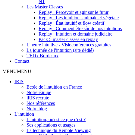
N1
Les Master Classes
Replay : Percevoir et agir sur le futur
Replay : Les intuitions animale et végétale
Replay : État intuitif et flow créatif
Replay : Comment être sûr de nos intuitions
Replay : Intuition et domaine judiciaire
Pack 5 master classes en replay
L'heure intuitive - Visioconférences gratuites
La journée de l'intuition (site dédié)
TEDx Bordeaux
Contact
MENU
MENU
IRIS
Ecole de l'intuition en France
Notre équipe
iRiS recrute
Nos références
Notre blog
L'intuition
L'intuition, qu'est ce que c'est ?
Ses applications et usages
La technique du Remote Viewing