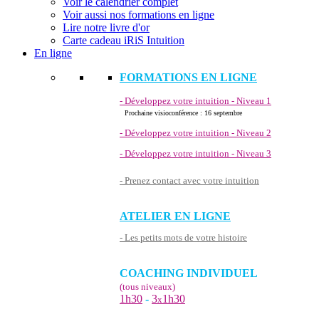
Voir le calendrier complet
Voir aussi nos formations en ligne
Lire notre livre d'or
Carte cadeau iRiS Intuition
En ligne
FORMATIONS EN LIGNE
- Développez votre intuition - Niveau 1
Prochaine visioconférence : 16 septembre
- Développez votre intuition - Niveau 2
- Développez votre intuition - Niveau 3
- Prenez contact avec votre intuition
ATELIER EN LIGNE
- Les petits mots de votre histoire
COACHING INDIVIDUEL
(tous niveaux)
1h30
-
3
1h30
x