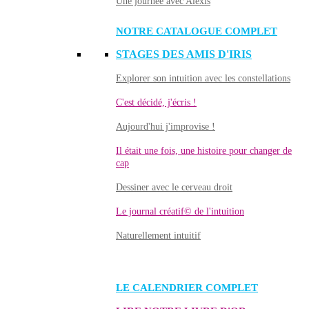
Une journée avec Alexis
NOTRE CATALOGUE COMPLET
STAGES DES AMIS D'IRIS
Explorer son intuition avec les constellations
C'est décidé, j'écris !
Aujourd'hui j'improvise !
Il était une fois, une histoire pour changer de
cap
Dessiner avec le cerveau droit
Le journal créatif© de l'intuition
Naturellement intuitif
LE CALENDRIER COMPLET