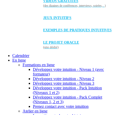
VIDÉOS GRATUITES
(des dizaines de conférences, interviews, soirées,...)
JEUX INTUITIFS
EXEMPLES DE PRATIQUES INTUITIVES
LE PROJET ORACLE
(site dédié)
Calendrier
En ligne
Formations en ligne
Développez votre intuition - Niveau 1 (avec
formateur)
Développez votre intuition - Niveau 2
Développez votre intuition - Niveau 3
Développez votre intuition - Pack Intuition
(Niveaux 1 et 2)
Développez votre intuition - Pack Complet
(Niveaux 1, 2 et 3)
Prenez contact avec votre intuition
Atelier en ligne