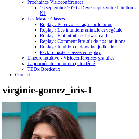
Prochaines Visioconférences
16 septembre 2026 - Développez votre intuition -
N1
Les Master Classes
Replay : Percevoir et agir sur le futur
Replay : Les intuitions animale et végétale
Replay : État intuitif et flow créatif
Replay : Comment être sûr de nos intuitions
Replay : Intuition et domaine judiciaire
Pack 5 master classes en replay
L'heure intuitive - Visioconférences gratuites
La journée de l'intuition (site dédié)
TEDx Bordeaux
Contact
virginie-gomez_iris-1