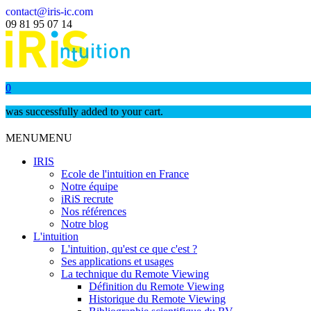
contact@iris-ic.com
09 81 95 07 14
0
was successfully added to your cart.
MENU
MENU
IRIS
Ecole de l'intuition en France
Notre équipe
iRiS recrute
Nos références
Notre blog
L'intuition
L'intuition, qu'est ce que c'est ?
Ses applications et usages
La technique du Remote Viewing
Définition du Remote Viewing
Historique du Remote Viewing