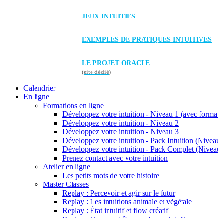
JEUX INTUITIFS
EXEMPLES DE PRATIQUES INTUITIVES
LE PROJET ORACLE
(site dédié)
Calendrier
En ligne
Formations en ligne
Développez votre intuition - Niveau 1 (avec forma
Développez votre intuition - Niveau 2
Développez votre intuition - Niveau 3
Développez votre intuition - Pack Intuition (Niveau
Développez votre intuition - Pack Complet (Niveau
Prenez contact avec votre intuition
Atelier en ligne
Les petits mots de votre histoire
Master Classes
Replay : Percevoir et agir sur le futur
Replay : Les intuitions animale et végétale
Replay : État intuitif et flow créatif