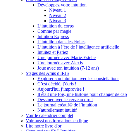
Développez votre intuition
Niveau 1
Niveau 2
Niveau 3
L’intuition du corps
Comme par magie
Intuition Express
L’intuition dans les étoiles
L’intuition à l’ère de l’intelligence artificielle
Intuitez et Pariez
Une journée avec Marie-Estelle
Une journée avec Alexis
Joue avec ton intuition (7-12 ans)
Stages des Amis d'IRIS
Explorer son intuition avec les constellations
C’est décidé, j’écris !
Aujourd'hui j’improvise !
Il était une fois, une histoire pour changer de cap
Dessiner avec le cerveau droit
Le journal créatif© de l’intuition
Naturellement intuitif
Voir le calendrier complet
Voir aussi nos formations en ligne
Lire notre livre d'or