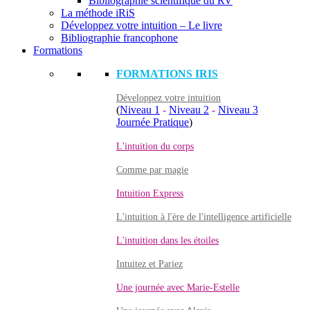
Bibliographie scientifique du RV
La méthode iRiS
Développez votre intuition – Le livre
Bibliographie francophone
Formations
FORMATIONS IRIS
Développez votre intuition
(
Niveau 1
-
Niveau 2
-
Niveau 3
Journée Pratique
)
L'intuition du corps
Comme par magie
Intuition Express
L'intuition à l'ère de l'intelligence artificielle
L'intuition dans les étoiles
Intuitez et Pariez
Une journée avec Marie-Estelle