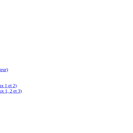
teur)
x 1 et 2)
x 1, 2 et 3)