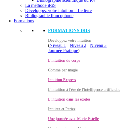
Bibliographie scientifique du RV
La méthode iRiS
Développez votre intuition – Le livre
Bibliographie francophone
Formations
FORMATIONS IRIS
Développez votre intuition
(
Niveau 1
-
Niveau 2
-
Niveau 3
Journée Pratique
)
L'intuition du corps
Comme par magie
Intuition Express
L'intuition à l'ère de l'intelligence artificielle
L'intuition dans les étoiles
Intuitez et Pariez
Une journée avec Marie-Estelle