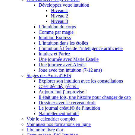
Développez votre intuition
Niveau 1
Niveau 2
Niveau 3
L’intuition du corps
Comme par magie
Intuition Express
L’intuition dans les étoiles
L’intuition à l’ère de l’intelligence artificielle
Intuitez et Pariez
Une journée avec Marie-Estelle
Une journée avec Alexis
Joue avec ton intuition (7-12 ans)
Stages des Amis d'IRIS
Explorer son intuition avec les constellations
C’est décidé, j’écris !
Aujourd'hui j’improvise !
Il était une fois, une histoire pour changer de cap
Dessiner avec le cerveau droit
Le journal créatif© de l’intuition
Naturellement intuitif
Voir le calendrier complet
Voir aussi nos formations en ligne
Lire notre livre d'or