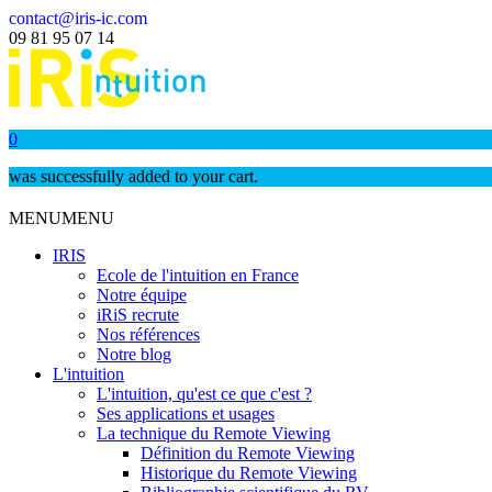
contact@iris-ic.com
09 81 95 07 14
0
was successfully added to your cart.
MENU
MENU
IRIS
Ecole de l'intuition en France
Notre équipe
iRiS recrute
Nos références
Notre blog
L'intuition
L'intuition, qu'est ce que c'est ?
Ses applications et usages
La technique du Remote Viewing
Définition du Remote Viewing
Historique du Remote Viewing