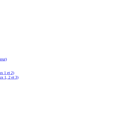
teur)
x 1 et 2)
x 1, 2 et 3)