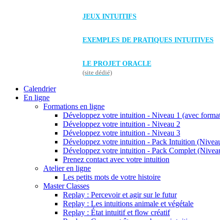
JEUX INTUITIFS
EXEMPLES DE PRATIQUES INTUITIVES
LE PROJET ORACLE
(site dédié)
Calendrier
En ligne
Formations en ligne
Développez votre intuition - Niveau 1 (avec forma
Développez votre intuition - Niveau 2
Développez votre intuition - Niveau 3
Développez votre intuition - Pack Intuition (Niveau
Développez votre intuition - Pack Complet (Niveau
Prenez contact avec votre intuition
Atelier en ligne
Les petits mots de votre histoire
Master Classes
Replay : Percevoir et agir sur le futur
Replay : Les intuitions animale et végétale
Replay : État intuitif et flow créatif