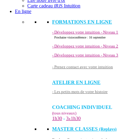
Lire notre livre d'or
Carte cadeau iRiS Intuition
En ligne
FORMATIONS EN LIGNE
- Développez votre intuition - Niveau 1
Prochaine visioconférence : 16 septembre
- Développez votre intuition - Niveau 2
- Développez votre intuition - Niveau 3
- Prenez contact avec votre intuition
ATELIER EN LIGNE
- Les petits mots de votre histoire
COACHING INDIVIDUEL
(tous niveaux)
1h30
-
3
1h30
x
MASTER CLASSES
(Replays)