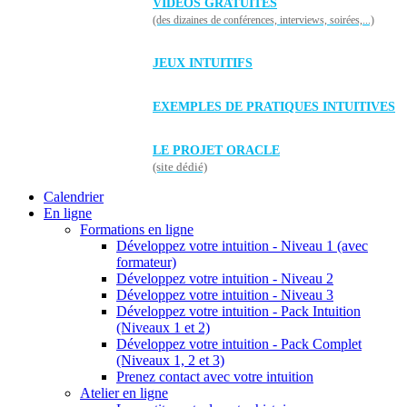
VIDÉOS GRATUITES
(des dizaines de conférences, interviews, soirées,...)
JEUX INTUITIFS
EXEMPLES DE PRATIQUES INTUITIVES
LE PROJET ORACLE
(site dédié)
Calendrier
En ligne
Formations en ligne
Développez votre intuition - Niveau 1 (avec
formateur)
Développez votre intuition - Niveau 2
Développez votre intuition - Niveau 3
Développez votre intuition - Pack Intuition
(Niveaux 1 et 2)
Développez votre intuition - Pack Complet
(Niveaux 1, 2 et 3)
Prenez contact avec votre intuition
Atelier en ligne