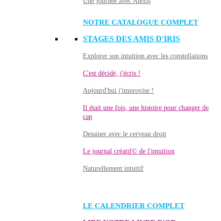
Une journée avec Alexis
NOTRE CATALOGUE COMPLET
STAGES DES AMIS D'IRIS
Explorer son intuition avec les constellations
C'est décidé, j'écris !
Aujourd'hui j'improvise !
Il était une fois, une histoire pour changer de
cap
Dessiner avec le cerveau droit
Le journal créatif© de l'intuition
Naturellement intuitif
LE CALENDRIER COMPLET