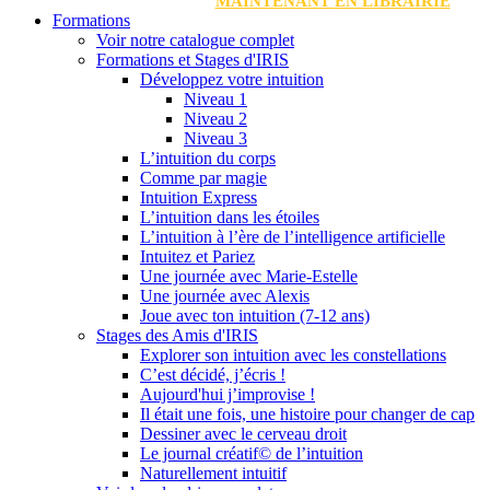
MAINTENANT EN LIBRAIRIE
Formations
Voir notre catalogue complet
Formations et Stages d'IRIS
Développez votre intuition
Niveau 1
Niveau 2
Niveau 3
L’intuition du corps
Comme par magie
Intuition Express
L’intuition dans les étoiles
L’intuition à l’ère de l’intelligence artificielle
Intuitez et Pariez
Une journée avec Marie-Estelle
Une journée avec Alexis
Joue avec ton intuition (7-12 ans)
Stages des Amis d'IRIS
Explorer son intuition avec les constellations
C’est décidé, j’écris !
Aujourd'hui j’improvise !
Il était une fois, une histoire pour changer de cap
Dessiner avec le cerveau droit
Le journal créatif© de l’intuition
Naturellement intuitif