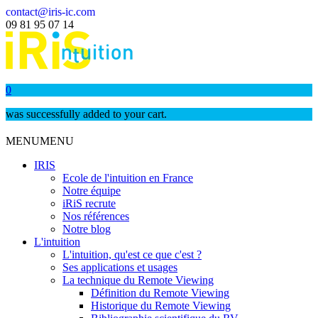
contact@iris-ic.com
09 81 95 07 14
0
was successfully added to your cart.
MENU
MENU
IRIS
Ecole de l'intuition en France
Notre équipe
iRiS recrute
Nos références
Notre blog
L'intuition
L'intuition, qu'est ce que c'est ?
Ses applications et usages
La technique du Remote Viewing
Définition du Remote Viewing
Historique du Remote Viewing