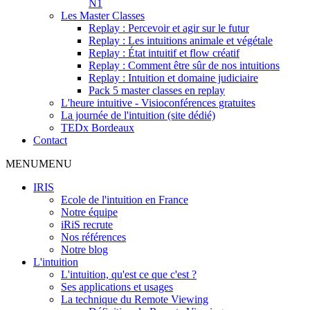
N1
Les Master Classes
Replay : Percevoir et agir sur le futur
Replay : Les intuitions animale et végétale
Replay : État intuitif et flow créatif
Replay : Comment être sûr de nos intuitions
Replay : Intuition et domaine judiciaire
Pack 5 master classes en replay
L'heure intuitive - Visioconférences gratuites
La journée de l'intuition (site dédié)
TEDx Bordeaux
Contact
MENU
MENU
IRIS
Ecole de l'intuition en France
Notre équipe
iRiS recrute
Nos références
Notre blog
L'intuition
L'intuition, qu'est ce que c'est ?
Ses applications et usages
La technique du Remote Viewing