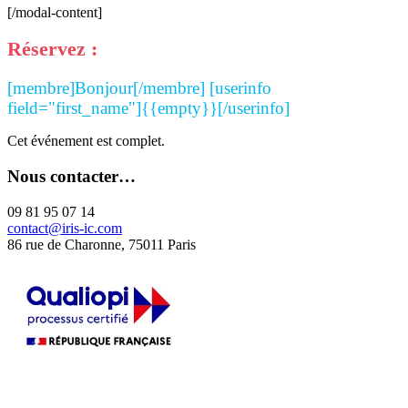
[/modal-content]
Réservez :
[membre]Bonjour[/membre] [userinfo
field="first_name"]{{empty}}[/userinfo]
Cet événement est complet.
Nous contacter…
09 81 95 07 14
contact@iris-ic.com
86 rue de Charonne, 75011 Paris
La certification qualité a été délivrée au titre de la catégorie d'action
suivante :