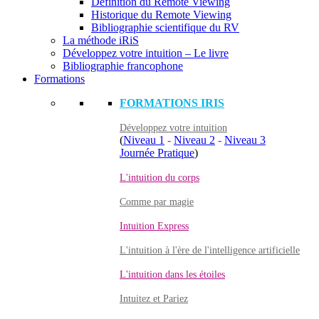
Définition du Remote Viewing
Historique du Remote Viewing
Bibliographie scientifique du RV
La méthode iRiS
Développez votre intuition – Le livre
Bibliographie francophone
Formations
FORMATIONS IRIS
Développez votre intuition
(
Niveau 1
-
Niveau 2
-
Niveau 3
Journée Pratique
)
L'intuition du corps
Comme par magie
Intuition Express
L'intuition à l'ère de l'intelligence artificielle
L'intuition dans les étoiles
Intuitez et Pariez