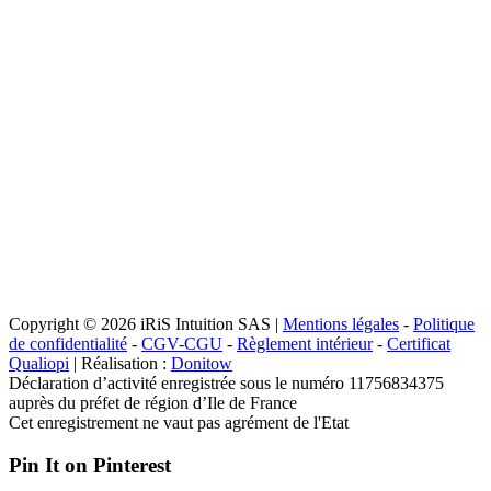
Copyright © 2026 iRiS Intuition SAS |
Mentions légales
-
Politique
de confidentialité
-
CGV-CGU
-
Règlement intérieur
-
Certificat
Qualiopi
| Réalisation :
Donitow
Déclaration d’activité enregistrée sous le numéro 11756834375
auprès du préfet de région d’Ile de France
Cet enregistrement ne vaut pas agrément de l'Etat
Pin It on Pinterest