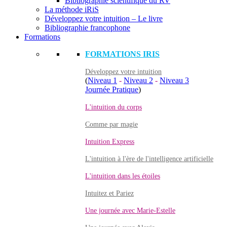
Bibliographie scientifique du RV
La méthode iRiS
Développez votre intuition – Le livre
Bibliographie francophone
Formations
FORMATIONS IRIS
Développez votre intuition
(
Niveau 1
-
Niveau 2
-
Niveau 3
Journée Pratique
)
L'intuition du corps
Comme par magie
Intuition Express
L'intuition à l'ère de l'intelligence artificielle
L'intuition dans les étoiles
Intuitez et Pariez
Une journée avec Marie-Estelle