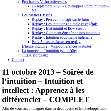
Prochaines Visioconférences
16 septembre 2026 - Développez votre intuition -
N1
Les Master Classes
Replay : Percevoir et agir sur le futur
Replay : Les intuitions animale et végétale
Replay : État intuitif et flow créatif
Replay : Comment être sûr de nos intuitions
Replay : Intuition et domaine judiciaire
Pack 5 master classes en replay
L'heure intuitive - Visioconférences gratuites
La journée de l'intuition (site dédié)
TEDx Bordeaux
Contact
11 octobre 2013 – Soirée de
l’intuition – Intuition et
intellect : Apprenez à les
différencier – COMPLET
Afin de vous accompagner dans la découverte et le développement