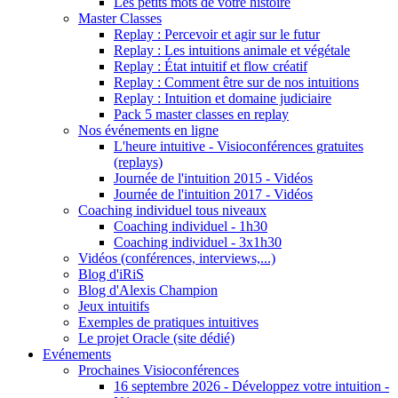
Les petits mots de votre histoire
Master Classes
Replay : Percevoir et agir sur le futur
Replay : Les intuitions animale et végétale
Replay : État intuitif et flow créatif
Replay : Comment être sur de nos intuitions
Replay : Intuition et domaine judiciaire
Pack 5 master classes en replay
Nos événements en ligne
L'heure intuitive - Visioconférences gratuites
(replays)
Journée de l'intuition 2015 - Vidéos
Journée de l'intuition 2017 - Vidéos
Coaching individuel tous niveaux
Coaching individuel - 1h30
Coaching individuel - 3x1h30
Vidéos (conférences, interviews,...)
Blog d'iRiS
Blog d'Alexis Champion
Jeux intuitifs
Exemples de pratiques intuitives
Le projet Oracle (site dédié)
Evénements
Prochaines Visioconférences
16 septembre 2026 - Développez votre intuition -