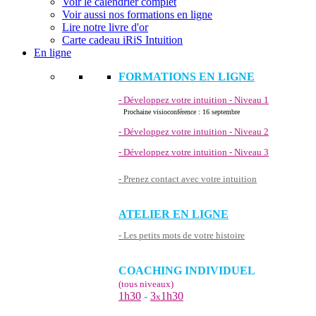
Voir le calendrier complet
Voir aussi nos formations en ligne
Lire notre livre d'or
Carte cadeau iRiS Intuition
En ligne
FORMATIONS EN LIGNE
- Développez votre intuition - Niveau 1
Prochaine visioconférence : 16 septembre
- Développez votre intuition - Niveau 2
- Développez votre intuition - Niveau 3
- Prenez contact avec votre intuition
ATELIER EN LIGNE
- Les petits mots de votre histoire
COACHING INDIVIDUEL
(tous niveaux)
1h30
-
3
1h30
x