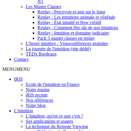
N1
Les Master Classes
Replay : Percevoir et agir sur le futur
Replay : Les intuitions animale et végétale
Replay : État intuitif et flow créatif
Replay : Comment être sûr de nos intuitions
Replay : Intuition et domaine judiciaire
Pack 5 master classes en replay
L'heure intuitive - Visioconférences gratuites
La journée de l'intuition (site dédié)
TEDx Bordeaux
Contact
MENU
MENU
IRIS
Ecole de l'intuition en France
Notre équipe
iRiS recrute
Nos références
Notre blog
L'intuition
L'intuition, qu'est ce que c'est ?
Ses applications et usages
La technique du Remote Viewing