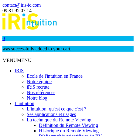
contact@iris-ic.com
09 81 95 07 14
0
was successfully added to your cart.
MENU
MENU
IRIS
Ecole de l'intuition en France
Notre équipe
iRiS recrute
Nos références
Notre blog
L'intuition
L'intuition, qu'est ce que c'est ?
Ses applications et usages
La technique du Remote Viewing
Définition du Remote Viewing
Historique du Remote Viewing