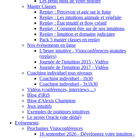
Les petits mots de votre histoire
Master Classes
Replay : Percevoir et agir sur le futur
Replay : Les intuitions animale et végétale
Replay : État intuitif et flow créatif
Replay : Comment être sur de nos intuitions
Replay : Intuition et domaine judiciaire
Pack 5 master classes en replay
Nos événements en ligne
L'heure intuitive - Visioconférences gratuites
(replays)
Journée de l'intuition 2015 - Vidéos
Journée de l'intuition 2017 - Vidéos
Coaching individuel tous niveaux
Coaching individuel - 1h30
Coaching individuel - 3x1h30
Vidéos (conférences, interviews,...)
Blog d'iRiS
Blog d'Alexis Champion
Jeux intuitifs
Exemples de pratiques intuitives
Le projet Oracle (site dédié)
Evénements
Prochaines Visioconférences
16 septembre 2026 - Développez votre intuition -