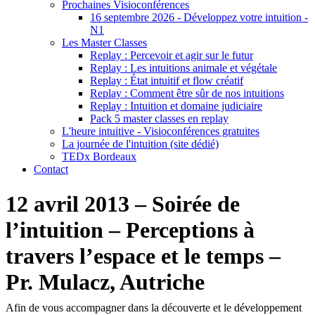
Prochaines Visioconférences
16 septembre 2026 - Développez votre intuition -
N1
Les Master Classes
Replay : Percevoir et agir sur le futur
Replay : Les intuitions animale et végétale
Replay : État intuitif et flow créatif
Replay : Comment être sûr de nos intuitions
Replay : Intuition et domaine judiciaire
Pack 5 master classes en replay
L'heure intuitive - Visioconférences gratuites
La journée de l'intuition (site dédié)
TEDx Bordeaux
Contact
12 avril 2013 – Soirée de
l’intuition – Perceptions à
travers l’espace et le temps –
Pr. Mulacz, Autriche
Afin de vous accompagner dans la découverte et le développement