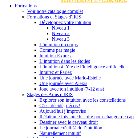
MAINTENANT EN LIBRAIRIE
Formations
Voir notre catalogue complet
Formations et Stages d'IRIS
Développez votre intuition
Niveau 1
Niveau 2
Niveau 3
L’intuition du corps
Comme par magie
Intuition Express
L’intuition dans les étoiles
L’intuition à l’ère de l’intelligence artificielle
Intuitez et Pariez
Une journée avec Marie-Estelle
Une journée avec Alexis
Joue avec ton intuition (7-12 ans)
Stages des Amis d'IRIS
Explorer son intuition avec les constellations
C’est décidé, j’écris !
Aujourd'hui j’improvise !
Il était une fois, une histoire pour changer de cap
Dessiner avec le cerveau droit
Le journal créatif© de l’intuition
Naturellement intuitif