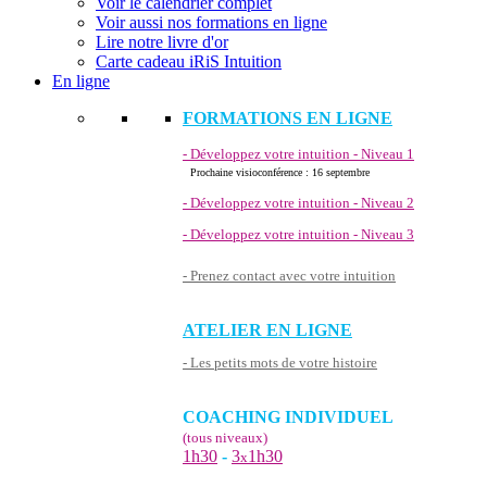
Voir le calendrier complet
Voir aussi nos formations en ligne
Lire notre livre d'or
Carte cadeau iRiS Intuition
En ligne
FORMATIONS EN LIGNE
- Développez votre intuition - Niveau 1
Prochaine visioconférence : 16 septembre
- Développez votre intuition - Niveau 2
- Développez votre intuition - Niveau 3
- Prenez contact avec votre intuition
ATELIER EN LIGNE
- Les petits mots de votre histoire
COACHING INDIVIDUEL
(tous niveaux)
1h30
-
3
1h30
x