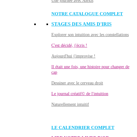
Une journée avec Alexis
NOTRE CATALOGUE COMPLET
STAGES DES AMIS D'IRIS
Explorer son intuition avec les constellations
C'est décidé, j'écris !
Aujourd'hui j'improvise !
Il était une fois, une histoire pour changer de
cap
Dessiner avec le cerveau droit
Le journal créatif© de l'intuition
Naturellement intuitif
LE CALENDRIER COMPLET