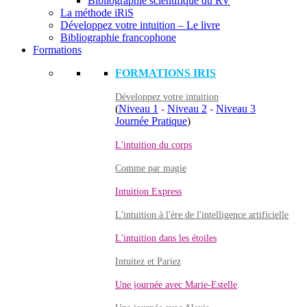
Bibliographie scientifique du RV
La méthode iRiS
Développez votre intuition – Le livre
Bibliographie francophone
Formations
FORMATIONS IRIS
Développez votre intuition
(
Niveau 1
-
Niveau 2
-
Niveau 3
Journée Pratique
)
L'intuition du corps
Comme par magie
Intuition Express
L'intuition à l'ère de l'intelligence artificielle
L'intuition dans les étoiles
Intuitez et Pariez
Une journée avec Marie-Estelle