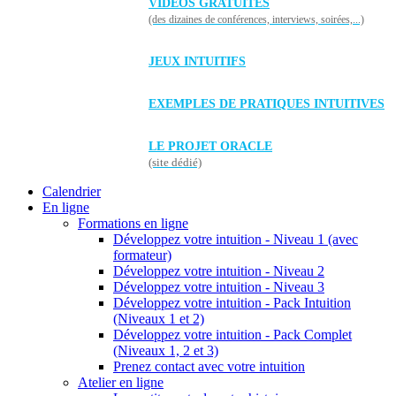
VIDÉOS GRATUITES
(des dizaines de conférences, interviews, soirées,...)
JEUX INTUITIFS
EXEMPLES DE PRATIQUES INTUITIVES
LE PROJET ORACLE
(site dédié)
Calendrier
En ligne
Formations en ligne
Développez votre intuition - Niveau 1 (avec
formateur)
Développez votre intuition - Niveau 2
Développez votre intuition - Niveau 3
Développez votre intuition - Pack Intuition
(Niveaux 1 et 2)
Développez votre intuition - Pack Complet
(Niveaux 1, 2 et 3)
Prenez contact avec votre intuition
Atelier en ligne