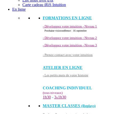
Lire notre livre d'or
Carte cadeau iRiS Intuition
En ligne
FORMATIONS EN LIGNE
- Développez votre intuition - Niveau 1
Prochaine visioconférence : 16 septembre
- Développez votre intuition - Niveau 2
- Développez votre intuition - Niveau 3
- Prenez contact avec votre intuition
ATELIER EN LIGNE
- Les petits mots de votre histoire
COACHING INDIVIDUEL
(tous niveaux)
1h30
-
3
1h30
x
MASTER CLASSES
(Replays)