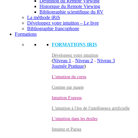
Définition du Remote Viewing
Historique du Remote Viewing
Bibliographie scientifique du RV
La méthode iRiS
Développez votre intuition – Le livre
Bibliographie francophone
Formations
FORMATIONS IRIS
Développez votre intuition
(
Niveau 1
-
Niveau 2
-
Niveau 3
Journée Pratique
)
L'intuition du corps
Comme par magie
Intuition Express
L'intuition à l'ère de l'intelligence artificielle
L'intuition dans les étoiles
Intuitez et Pariez