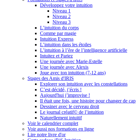
Développez votre intuition
Niveau 1
Niveau 2
Niveau 3
L’intuition du corps
Comme par magie
Intuition Express
L’intuition dans les étoiles
L’intuition à l’ère de l’intelligence artificielle
Intuitez et Pariez
Une journée avec Marie-Estelle
Une journée avec Alexis
Joue avec ton intuition (7-12 ans)
Stages des Amis d'IRIS
Explorer son intuition avec les constellations
C’est décidé, j’écris !
Aujourd'hui j’improvise !
Il était une fois, une histoire pour changer de cap
Dessiner avec le cerveau droit
Le journal créatif© de l’intuition
Naturellement intuitif
Voir le calendrier complet
Voir aussi nos formations en ligne
Lire notre livre d'or