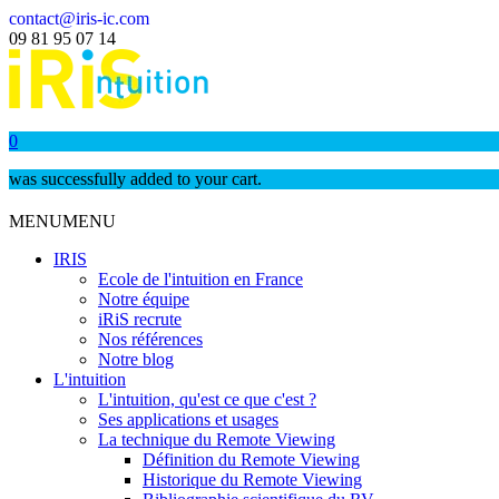
contact@iris-ic.com
09 81 95 07 14
0
was successfully added to your cart.
MENU
MENU
IRIS
Ecole de l'intuition en France
Notre équipe
iRiS recrute
Nos références
Notre blog
L'intuition
L'intuition, qu'est ce que c'est ?
Ses applications et usages
La technique du Remote Viewing
Définition du Remote Viewing
Historique du Remote Viewing