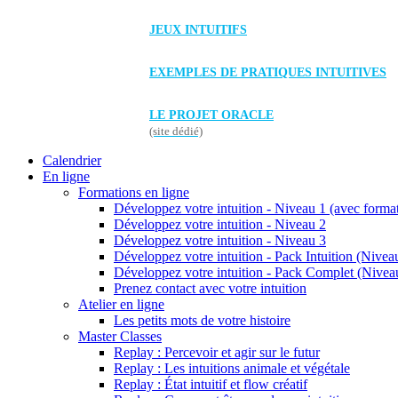
JEUX INTUITIFS
EXEMPLES DE PRATIQUES INTUITIVES
LE PROJET ORACLE
(site dédié)
Calendrier
En ligne
Formations en ligne
Développez votre intuition - Niveau 1 (avec forma
Développez votre intuition - Niveau 2
Développez votre intuition - Niveau 3
Développez votre intuition - Pack Intuition (Niveau
Développez votre intuition - Pack Complet (Niveau
Prenez contact avec votre intuition
Atelier en ligne
Les petits mots de votre histoire
Master Classes
Replay : Percevoir et agir sur le futur
Replay : Les intuitions animale et végétale
Replay : État intuitif et flow créatif