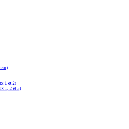
teur)
x 1 et 2)
x 1, 2 et 3)