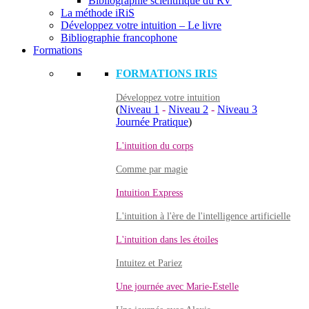
Bibliographie scientifique du RV
La méthode iRiS
Développez votre intuition – Le livre
Bibliographie francophone
Formations
FORMATIONS IRIS
Développez votre intuition
(
Niveau 1
-
Niveau 2
-
Niveau 3
Journée Pratique
)
L'intuition du corps
Comme par magie
Intuition Express
L'intuition à l'ère de l'intelligence artificielle
L'intuition dans les étoiles
Intuitez et Pariez
Une journée avec Marie-Estelle