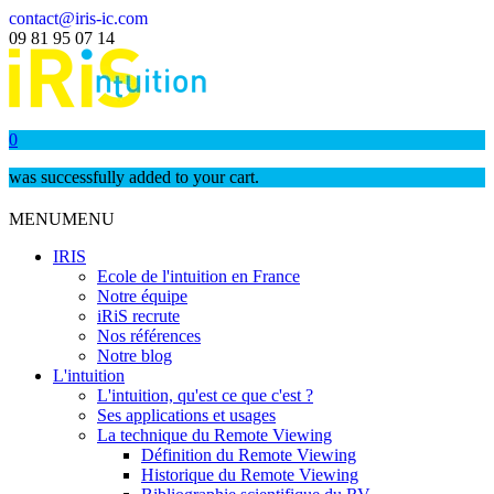
contact@iris-ic.com
09 81 95 07 14
0
was successfully added to your cart.
MENU
MENU
IRIS
Ecole de l'intuition en France
Notre équipe
iRiS recrute
Nos références
Notre blog
L'intuition
L'intuition, qu'est ce que c'est ?
Ses applications et usages
La technique du Remote Viewing
Définition du Remote Viewing
Historique du Remote Viewing