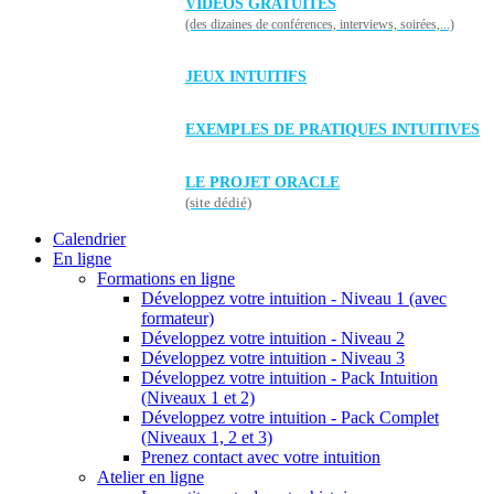
VIDÉOS GRATUITES
(des dizaines de conférences, interviews, soirées,...)
JEUX INTUITIFS
EXEMPLES DE PRATIQUES INTUITIVES
LE PROJET ORACLE
(site dédié)
Calendrier
En ligne
Formations en ligne
Développez votre intuition - Niveau 1 (avec
formateur)
Développez votre intuition - Niveau 2
Développez votre intuition - Niveau 3
Développez votre intuition - Pack Intuition
(Niveaux 1 et 2)
Développez votre intuition - Pack Complet
(Niveaux 1, 2 et 3)
Prenez contact avec votre intuition
Atelier en ligne