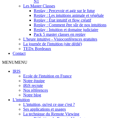
N1
Les Master Classes
Replay : Percevoir et agir sur le futur
Replay : Les intuitions animale et végétale
Replay : État intuitif et flow créatif
Replay : Comment être sûr de nos intuitions
Replay : Intuition et domaine judiciaire
Pack 5 master classes en replay
L'heure intuitive - Visioconférences gratuites
La journée de l'intuition (site dédié)
TEDx Bordeaux
Contact
MENU
MENU
IRIS
Ecole de l'intuition en France
Notre équipe
iRiS recrute
Nos références
Notre blog
L'intuition
L'intuition, qu'est ce que c'est ?
Ses applications et usages
La technique du Remote Viewing