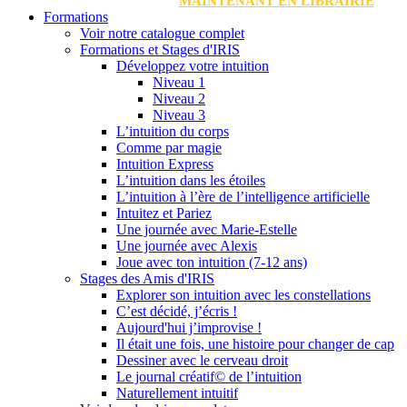
MAINTENANT EN LIBRAIRIE
Formations
Voir notre catalogue complet
Formations et Stages d'IRIS
Développez votre intuition
Niveau 1
Niveau 2
Niveau 3
L’intuition du corps
Comme par magie
Intuition Express
L’intuition dans les étoiles
L’intuition à l’ère de l’intelligence artificielle
Intuitez et Pariez
Une journée avec Marie-Estelle
Une journée avec Alexis
Joue avec ton intuition (7-12 ans)
Stages des Amis d'IRIS
Explorer son intuition avec les constellations
C’est décidé, j’écris !
Aujourd'hui j’improvise !
Il était une fois, une histoire pour changer de cap
Dessiner avec le cerveau droit
Le journal créatif© de l’intuition
Naturellement intuitif