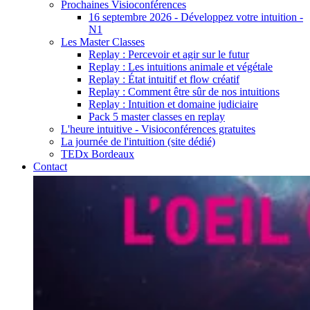
Prochaines Visioconférences
16 septembre 2026 - Développez votre intuition -
N1
Les Master Classes
Replay : Percevoir et agir sur le futur
Replay : Les intuitions animale et végétale
Replay : État intuitif et flow créatif
Replay : Comment être sûr de nos intuitions
Replay : Intuition et domaine judiciaire
Pack 5 master classes en replay
L'heure intuitive - Visioconférences gratuites
La journée de l'intuition (site dédié)
TEDx Bordeaux
Contact