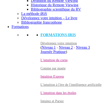
Définition du Remote Viewing
Historique du Remote Viewing
Bibliographie scientifique du RV
La méthode iRiS
Développez votre intuition – Le livre
Bibliographie francophone
Formations
FORMATIONS IRIS
Développez votre intuition
(
Niveau 1
-
Niveau 2
-
Niveau 3
Journée Pratique
)
L'intuition du corps
Comme par magie
Intuition Express
L'intuition à l'ère de l'intelligence artificielle
L'intuition dans les étoiles
Intuitez et Pariez