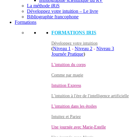
Bibliographie scientifique du RV
La méthode iRiS
Développez votre intuition – Le livre
Bibliographie francophone
Formations
FORMATIONS IRIS
Développez votre intuition
(
Niveau 1
-
Niveau 2
-
Niveau 3
Journée Pratique
)
L'intuition du corps
Comme par magie
Intuition Express
L'intuition à l'ère de l'intelligence artificielle
L'intuition dans les étoiles
Intuitez et Pariez
Une journée avec Marie-Estelle