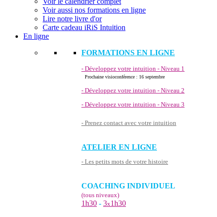
Voir le calendrier complet
Voir aussi nos formations en ligne
Lire notre livre d'or
Carte cadeau iRiS Intuition
En ligne
FORMATIONS EN LIGNE
- Développez votre intuition - Niveau 1
Prochaine visioconférence : 16 septembre
- Développez votre intuition - Niveau 2
- Développez votre intuition - Niveau 3
- Prenez contact avec votre intuition
ATELIER EN LIGNE
- Les petits mots de votre histoire
COACHING INDIVIDUEL
(tous niveaux)
1h30
-
3
1h30
x