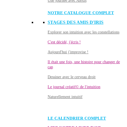
Une journée avec Alexis
NOTRE CATALOGUE COMPLET
STAGES DES AMIS D'IRIS
Explorer son intuition avec les constellations
C'est décidé, j'écris !
Aujourd'hui j'improvise !
Il était une fois, une histoire pour changer de
cap
Dessiner avec le cerveau droit
Le journal créatif© de l'intuition
Naturellement intuitif
LE CALENDRIER COMPLET