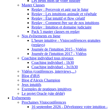
Les petits mots de votre histoire
Master Classes
Replay : Percevoir et agir sur le futur
Replay : Les intuitions animale et végétale
Replay : État intuitif et flow créatif
Replay : Comment être sur de nos intuitions
Replay : Intuition et domaine judiciaire
Pack 5 master classes en replay
Nos événements en ligne
L'heure intuitive - Visioconférences gratuites
(replays)
Journée de l'intuition 2015 - Vidéos
Journée de l'intuition 2017 - Vidéos
Coaching individuel tous niveaux
Coaching individuel - 1h30
Coaching individuel - 3x1h30
Vidéos (conférences, interviews,...)
Blog d'iRiS
Blog d'Alexis Champion
Jeux intuitifs
Exemples de pratiques intuitives
Le projet Oracle (site dédié)
Evénements
Prochaines Visioconférences
16 septembre 2026 - Développez votre intuition -