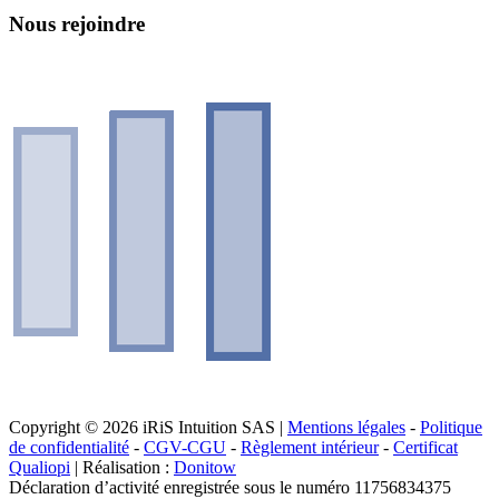
Nous rejoindre
Copyright © 2026 iRiS Intuition SAS |
Mentions légales
-
Politique
de confidentialité
-
CGV-CGU
-
Règlement intérieur
-
Certificat
Qualiopi
| Réalisation :
Donitow
Déclaration d’activité enregistrée sous le numéro 11756834375