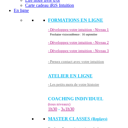
Lire notre livre d'or
Carte cadeau iRiS Intuition
En ligne
FORMATIONS EN LIGNE
- Développez votre intuition - Niveau 1
Prochaine visioconférence : 16 septembre
- Développez votre intuition - Niveau 2
- Développez votre intuition - Niveau 3
- Prenez contact avec votre intuition
ATELIER EN LIGNE
- Les petits mots de votre histoire
COACHING INDIVIDUEL
(tous niveaux)
1h30
-
3
1h30
x
MASTER CLASSES
(Replays)