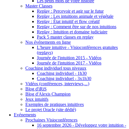
Les petits mots de votre histoire
Master Classes
Replay : Percevoir et agir sur le futur
Replay : Les intuitions animale et végétale
Replay : État intuitif et flow créatif
Replay : Comment être sur de nos intuitions
Replay : Intuition et domaine judiciaire
Pack 5 master classes en replay
Nos événements en ligne
L'heure intuitive - Visioconférences gratuites
(replays)
Journée de l'intuition 2015 - Vidéos
Journée de l'intuition 2017 - Vidéos
Coaching individuel tous niveaux
Coaching individuel - 1h30
Coaching individuel - 3x1h30
Vidéos (conférences, interviews,...)
Blog d'iRiS
Blog d'Alexis Champion
Jeux intuitifs
Exemples de pratiques intuitives
Le projet Oracle (site dédié)
Evénements
Prochaines Visioconférences
16 septembre 2026 - Développez votre intuition -