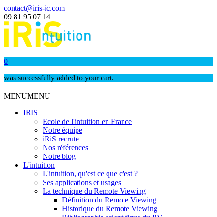
contact@iris-ic.com
09 81 95 07 14
0
was successfully added to your cart.
MENU
MENU
IRIS
Ecole de l'intuition en France
Notre équipe
iRiS recrute
Nos références
Notre blog
L'intuition
L'intuition, qu'est ce que c'est ?
Ses applications et usages
La technique du Remote Viewing
Définition du Remote Viewing
Historique du Remote Viewing