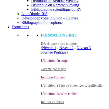
Définition du Remote Viewing
Historique du Remote Viewing
Bibliographie scientifique du RV
La méthode iRiS
Développez votre intuition – Le livre
Bibliographie francophone
Formations
FORMATIONS IRIS
Développez votre intuition
(
Niveau 1
-
Niveau 2
-
Niveau 3
Journée Pratique
)
L'intuition du corps
Comme par magie
Intuition Express
L'intuition à l'ère de l'intelligence artificielle
L'intuition dans les étoiles
Intuitez et Pariez