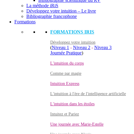
Bibliographie scientifique du RV
La méthode iRiS
Développez votre intuition – Le livre
Bibliographie francophone
Formations
FORMATIONS IRIS
Développez votre intuition
(
Niveau 1
-
Niveau 2
-
Niveau 3
Journée Pratique
)
L'intuition du corps
Comme par magie
Intuition Express
L'intuition à l'ère de l'intelligence artificielle
L'intuition dans les étoiles
Intuitez et Pariez
Une journée avec Marie-Estelle