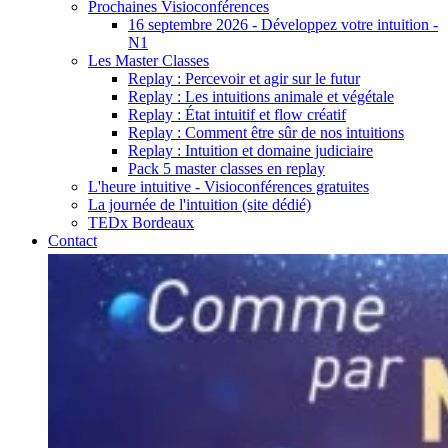
Prochaines Visioconférences
16 septembre 2026 - Développez votre intuition -
N1
Les Master Classes
Replay : Percevoir et agir sur le futur
Replay : Les intuitions animale et végétale
Replay : État intuitif et flow créatif
Replay : Comment être sûr de nos intuitions
Replay : Intuition et domaine judiciaire
Pack 5 master classes en replay
L'heure intuitive - Visioconférences gratuites
La journée de l'intuition (site dédié)
TEDx Bordeaux
Contact