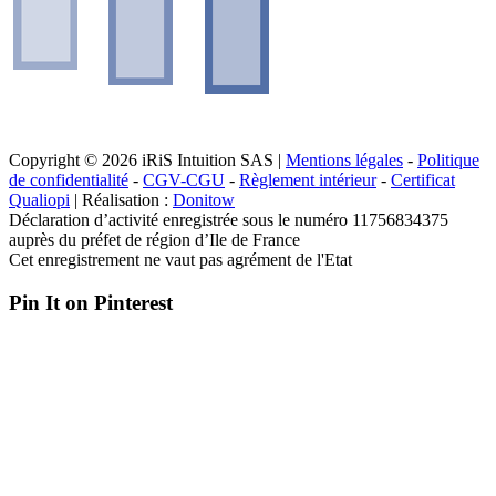
Copyright © 2026 iRiS Intuition SAS |
Mentions légales
-
Politique
de confidentialité
-
CGV-CGU
-
Règlement intérieur
-
Certificat
Qualiopi
| Réalisation :
Donitow
Déclaration d’activité enregistrée sous le numéro 11756834375
auprès du préfet de région d’Ile de France
Cet enregistrement ne vaut pas agrément de l'Etat
Pin It on Pinterest