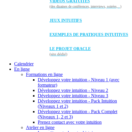
VIDÉOS GRATUITES
(des dizaines de conférences, interviews, soirées,...)
JEUX INTUITIFS
EXEMPLES DE PRATIQUES INTUITIVES
LE PROJET ORACLE
(site dédié)
Calendrier
En ligne
Formations en ligne
Développez votre intuition - Niveau 1 (avec
formateur)
Développez votre intuition - Niveau 2
Développez votre intuition - Niveau 3
Développez votre intuition - Pack Intuition
(Niveaux 1 et 2)
Développez votre intuition - Pack Complet
(Niveaux 1, 2 et 3)
Prenez contact avec votre intuition
Atelier en ligne