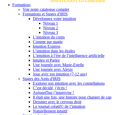
MAINTENANT EN LIBRAIRIE
Formations
Voir notre catalogue complet
Formations et Stages d'IRIS
Développez votre intuition
Niveau 1
Niveau 2
Niveau 3
L’intuition du corps
Comme par magie
Intuition Express
L’intuition dans les étoiles
L’intuition à l’ère de l’intelligence artificielle
Intuitez et Pariez
Une journée avec Marie-Estelle
Une journée avec Alexis
Joue avec ton intuition (7-12 ans)
Stages des Amis d'IRIS
Explorer son intuition avec les constellations
C’est décidé, j’écris !
Aujourd'hui j’improvise !
Il était une fois, une histoire pour changer de cap
Dessiner avec le cerveau droit
Le journal créatif© de l’intuition
Naturellement intuitif