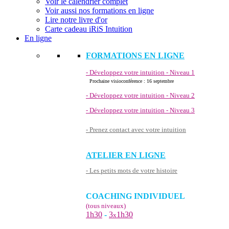
Voir le calendrier complet
Voir aussi nos formations en ligne
Lire notre livre d'or
Carte cadeau iRiS Intuition
En ligne
FORMATIONS EN LIGNE
- Développez votre intuition - Niveau 1
Prochaine visioconférence : 16 septembre
- Développez votre intuition - Niveau 2
- Développez votre intuition - Niveau 3
- Prenez contact avec votre intuition
ATELIER EN LIGNE
- Les petits mots de votre histoire
COACHING INDIVIDUEL
(tous niveaux)
1h30
-
3
1h30
x