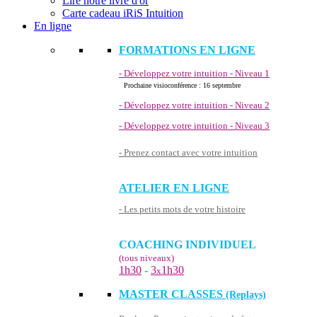
Lire notre livre d'or
Carte cadeau iRiS Intuition
En ligne
FORMATIONS EN LIGNE
- Développez votre intuition - Niveau 1
Prochaine visioconférence : 16 septembre
- Développez votre intuition - Niveau 2
- Développez votre intuition - Niveau 3
- Prenez contact avec votre intuition
ATELIER EN LIGNE
- Les petits mots de votre histoire
COACHING INDIVIDUEL
(tous niveaux)
1h30
-
3
1h30
x
MASTER CLASSES
(Replays)