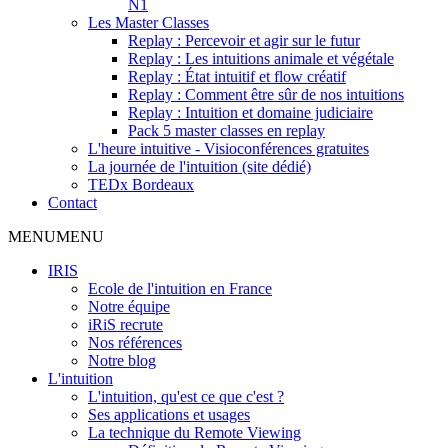
N1
Les Master Classes
Replay : Percevoir et agir sur le futur
Replay : Les intuitions animale et végétale
Replay : État intuitif et flow créatif
Replay : Comment être sûr de nos intuitions
Replay : Intuition et domaine judiciaire
Pack 5 master classes en replay
L'heure intuitive - Visioconférences gratuites
La journée de l'intuition (site dédié)
TEDx Bordeaux
Contact
MENU
MENU
IRIS
Ecole de l'intuition en France
Notre équipe
iRiS recrute
Nos références
Notre blog
L'intuition
L'intuition, qu'est ce que c'est ?
Ses applications et usages
La technique du Remote Viewing