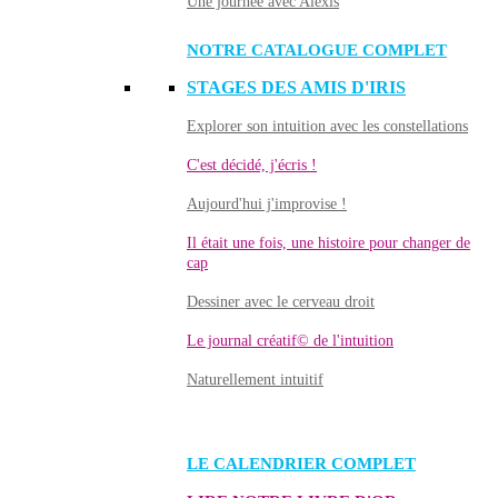
Une journée avec Alexis
NOTRE CATALOGUE COMPLET
STAGES DES AMIS D'IRIS
Explorer son intuition avec les constellations
C'est décidé, j'écris !
Aujourd'hui j'improvise !
Il était une fois, une histoire pour changer de
cap
Dessiner avec le cerveau droit
Le journal créatif© de l'intuition
Naturellement intuitif
LE CALENDRIER COMPLET