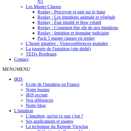
N1
Les Master Classes
Replay : Percevoir et agir sur le futur
Replay : Les intuitions animale et végétale
Replay : État intuitif et flow créatif
Replay : Comment être sûr de nos intuitions
Replay : Intuition et domaine judiciaire
Pack 5 master classes en replay
L'heure intuitive - Visioconférences gratuites
La journée de l'intuition (site dédié)
TEDx Bordeaux
Contact
MENU
MENU
IRIS
Ecole de l'intuition en France
Notre équipe
iRiS recrute
Nos références
Notre blog
L'intuition
L'intuition, qu'est ce que c'est ?
Ses applications et usages
La technique du Remote Viewing