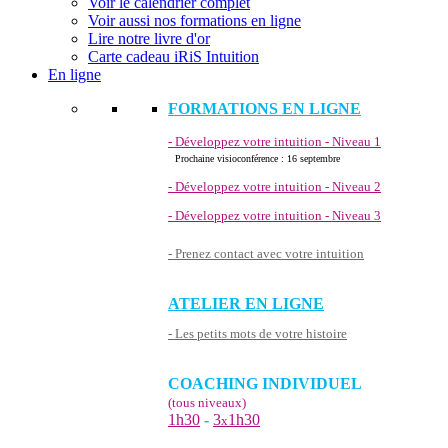
Voir le calendrier complet
Voir aussi nos formations en ligne
Lire notre livre d'or
Carte cadeau iRiS Intuition
En ligne
FORMATIONS EN LIGNE
- Développez votre intuition - Niveau 1
Prochaine visioconférence : 16 septembre
- Développez votre intuition - Niveau 2
- Développez votre intuition - Niveau 3
- Prenez contact avec votre intuition
ATELIER EN LIGNE
- Les petits mots de votre histoire
COACHING INDIVIDUEL
(tous niveaux)
1h30
-
3
1h30
x