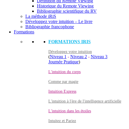
Définition du Remote Viewing
Historique du Remote Viewing
Bibliographie scientifique du RV
La méthode iRiS
Développez votre intuition – Le livre
Bibliographie francophone
Formations
FORMATIONS IRIS
Développez votre intuition
(
Niveau 1
-
Niveau 2
-
Niveau 3
Journée Pratique
)
L'intuition du corps
Comme par magie
Intuition Express
L'intuition à l'ère de l'intelligence artificielle
L'intuition dans les étoiles
Intuitez et Pariez