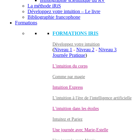
Bibliographie scientifique du RV
La méthode iRiS
Développez votre intuition – Le livre
Bibliographie francophone
Formations
FORMATIONS IRIS
Développez votre intuition
(
Niveau 1
-
Niveau 2
-
Niveau 3
Journée Pratique
)
L'intuition du corps
Comme par magie
Intuition Express
L'intuition à l'ère de l'intelligence artificielle
L'intuition dans les étoiles
Intuitez et Pariez
Une journée avec Marie-Estelle