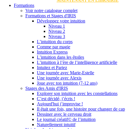
MAINTENANT EN LIBRAIRIE
Formations
Voir notre catalogue complet
Formations et Stages d'IRIS
Développez votre intuition
Niveau 1
Niveau 2
Niveau 3
L’intuition du corps
Comme par magie
Intuition Express
L’intuition dans les étoiles
L’intuition à l’ère de l’intelligence artificielle
Intuitez et Pariez
Une journée avec Marie-Estelle
Une journée avec Alexis
Joue avec ton intuition (7-12 ans)
Stages des Amis d'IRIS
Explorer son intuition avec les constellations
C’est décidé, j’écris !
Aujourd'hui j’improvise !
Il était une fois, une histoire pour changer de cap
Dessiner avec le cerveau droit
Le journal créatif© de l’intuition
Naturellement intuitif