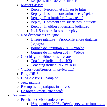
Les petits mots de votre histoire
Master Classes
Replay : Percevoir et agir sur le futur
Replay : Les intuitions animale et végétale
Replay : État intuitif et flow créatif
Replay : Comment être sur de nos intuitions
Replay : Intuition et domaine judiciaire
Pack 5 master classes en replay
Nos événements en ligne
L'heure intuitive - Visioconférences gratuites
(replays)
Journée de l'intuition 2015 - Vidéos
Journée de l'intuition 2017 - Vidéos
Coaching individuel tous niveaux
Coaching individuel - 1h30
Coaching individuel - 3x1h30
Vidéos (conférences, interviews,...)
Blog d'iRiS
Blog d'Alexis Champion
Jeux intuitifs
Exemples de pratiques intuitives
Le projet Oracle (site dédié)
Evénements
Prochaines Visioconférences
16 septembre 2026 - Développez votre intuition -