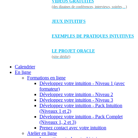
VIDÉOS GRATUITES
(des dizaines de conférences, interviews, soirées,...)
JEUX INTUITIFS
EXEMPLES DE PRATIQUES INTUITIVES
LE PROJET ORACLE
(site dédié)
Calendrier
En ligne
Formations en ligne
Développez votre intuition - Niveau 1 (avec
formateur)
Développez votre intuition - Niveau 2
Développez votre intuition - Niveau 3
Développez votre intuition - Pack Intuition
(Niveaux 1 et 2)
Développez votre intuition - Pack Complet
(Niveaux 1, 2 et 3)
Prenez contact avec votre intuition
Atelier en ligne