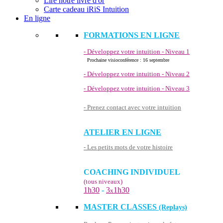
Lire notre livre d'or
Carte cadeau iRiS Intuition
En ligne
FORMATIONS EN LIGNE
- Développez votre intuition - Niveau 1
Prochaine visioconférence : 16 septembre
- Développez votre intuition - Niveau 2
- Développez votre intuition - Niveau 3
- Prenez contact avec votre intuition
ATELIER EN LIGNE
- Les petits mots de votre histoire
COACHING INDIVIDUEL
(tous niveaux)
1h30
-
3
1h30
x
MASTER CLASSES
(Replays)