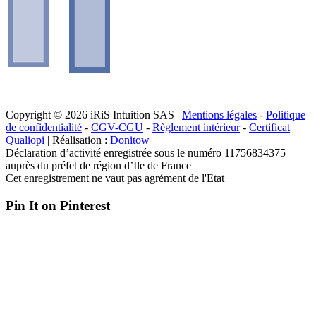
Copyright © 2026 iRiS Intuition SAS |
Mentions légales
-
Politique
de confidentialité
-
CGV-CGU
-
Règlement intérieur
-
Certificat
Qualiopi
| Réalisation :
Donitow
Déclaration d’activité enregistrée sous le numéro 11756834375
auprès du préfet de région d’Ile de France
Cet enregistrement ne vaut pas agrément de l'Etat
Pin It on Pinterest