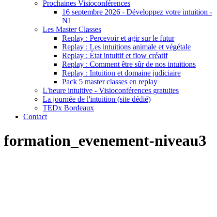
Prochaines Visioconférences
16 septembre 2026 - Développez votre intuition -
N1
Les Master Classes
Replay : Percevoir et agir sur le futur
Replay : Les intuitions animale et végétale
Replay : État intuitif et flow créatif
Replay : Comment être sûr de nos intuitions
Replay : Intuition et domaine judiciaire
Pack 5 master classes en replay
L'heure intuitive - Visioconférences gratuites
La journée de l'intuition (site dédié)
TEDx Bordeaux
Contact
formation_evenement-niveau3