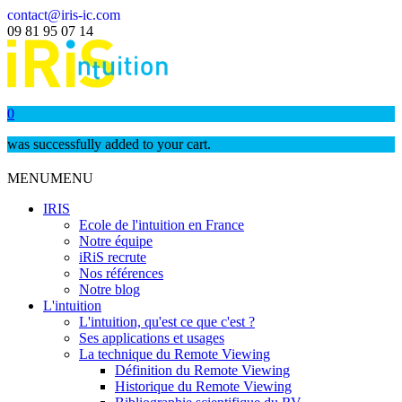
contact@iris-ic.com
09 81 95 07 14
0
was successfully added to your cart.
MENU
MENU
IRIS
Ecole de l'intuition en France
Notre équipe
iRiS recrute
Nos références
Notre blog
L'intuition
L'intuition, qu'est ce que c'est ?
Ses applications et usages
La technique du Remote Viewing
Définition du Remote Viewing
Historique du Remote Viewing