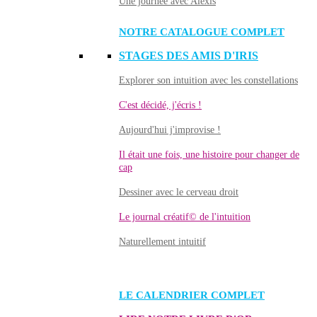
Une journée avec Alexis
NOTRE CATALOGUE COMPLET
STAGES DES AMIS D'IRIS
Explorer son intuition avec les constellations
C'est décidé, j'écris !
Aujourd'hui j'improvise !
Il était une fois, une histoire pour changer de
cap
Dessiner avec le cerveau droit
Le journal créatif© de l'intuition
Naturellement intuitif
LE CALENDRIER COMPLET