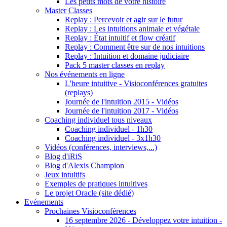
Les petits mots de votre histoire
Master Classes
Replay : Percevoir et agir sur le futur
Replay : Les intuitions animale et végétale
Replay : État intuitif et flow créatif
Replay : Comment être sur de nos intuitions
Replay : Intuition et domaine judiciaire
Pack 5 master classes en replay
Nos événements en ligne
L'heure intuitive - Visioconférences gratuites
(replays)
Journée de l'intuition 2015 - Vidéos
Journée de l'intuition 2017 - Vidéos
Coaching individuel tous niveaux
Coaching individuel - 1h30
Coaching individuel - 3x1h30
Vidéos (conférences, interviews,...)
Blog d'iRiS
Blog d'Alexis Champion
Jeux intuitifs
Exemples de pratiques intuitives
Le projet Oracle (site dédié)
Evénements
Prochaines Visioconférences
16 septembre 2026 - Développez votre intuition -