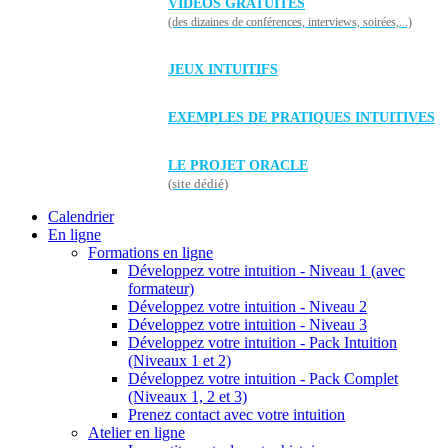
VIDÉOS GRATUITES
(des dizaines de conférences, interviews, soirées,...)
JEUX INTUITIFS
EXEMPLES DE PRATIQUES INTUITIVES
LE PROJET ORACLE
(site dédié)
Calendrier
En ligne
Formations en ligne
Développez votre intuition - Niveau 1 (avec
formateur)
Développez votre intuition - Niveau 2
Développez votre intuition - Niveau 3
Développez votre intuition - Pack Intuition
(Niveaux 1 et 2)
Développez votre intuition - Pack Complet
(Niveaux 1, 2 et 3)
Prenez contact avec votre intuition
Atelier en ligne