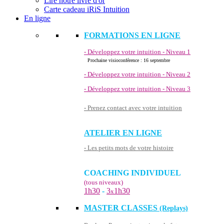
Lire notre livre d'or
Carte cadeau iRiS Intuition
En ligne
FORMATIONS EN LIGNE
- Développez votre intuition - Niveau 1
Prochaine visioconférence : 16 septembre
- Développez votre intuition - Niveau 2
- Développez votre intuition - Niveau 3
- Prenez contact avec votre intuition
ATELIER EN LIGNE
- Les petits mots de votre histoire
COACHING INDIVIDUEL
(tous niveaux)
1h30
-
3
1h30
x
MASTER CLASSES
(Replays)