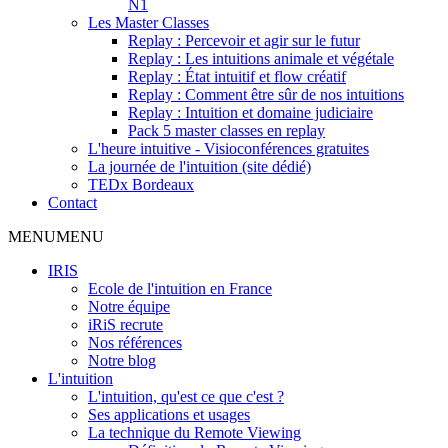
N1
Les Master Classes
Replay : Percevoir et agir sur le futur
Replay : Les intuitions animale et végétale
Replay : État intuitif et flow créatif
Replay : Comment être sûr de nos intuitions
Replay : Intuition et domaine judiciaire
Pack 5 master classes en replay
L'heure intuitive - Visioconférences gratuites
La journée de l'intuition (site dédié)
TEDx Bordeaux
Contact
MENU
MENU
IRIS
Ecole de l'intuition en France
Notre équipe
iRiS recrute
Nos références
Notre blog
L'intuition
L'intuition, qu'est ce que c'est ?
Ses applications et usages
La technique du Remote Viewing