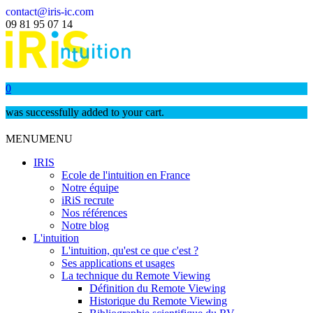
contact@iris-ic.com
09 81 95 07 14
0
was successfully added to your cart.
MENU
MENU
IRIS
Ecole de l'intuition en France
Notre équipe
iRiS recrute
Nos références
Notre blog
L'intuition
L'intuition, qu'est ce que c'est ?
Ses applications et usages
La technique du Remote Viewing
Définition du Remote Viewing
Historique du Remote Viewing