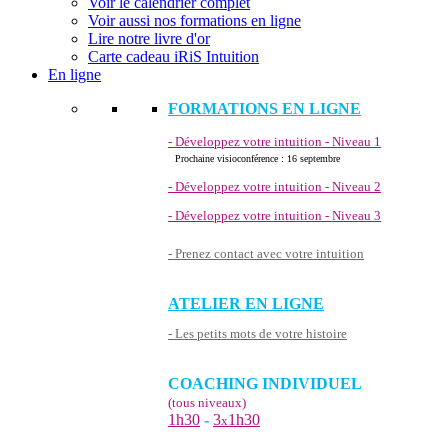
Voir le calendrier complet
Voir aussi nos formations en ligne
Lire notre livre d'or
Carte cadeau iRiS Intuition
En ligne
FORMATIONS EN LIGNE
- Développez votre intuition - Niveau 1
Prochaine visioconférence : 16 septembre
- Développez votre intuition - Niveau 2
- Développez votre intuition - Niveau 3
- Prenez contact avec votre intuition
ATELIER EN LIGNE
- Les petits mots de votre histoire
COACHING INDIVIDUEL
(tous niveaux)
1h30
-
3
1h30
x