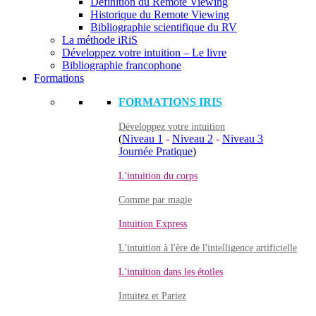
Définition du Remote Viewing
Historique du Remote Viewing
Bibliographie scientifique du RV
La méthode iRiS
Développez votre intuition – Le livre
Bibliographie francophone
Formations
FORMATIONS IRIS
Développez votre intuition
(
Niveau 1
-
Niveau 2
-
Niveau 3
Journée Pratique
)
L'intuition du corps
Comme par magie
Intuition Express
L'intuition à l'ère de l'intelligence artificielle
L'intuition dans les étoiles
Intuitez et Pariez