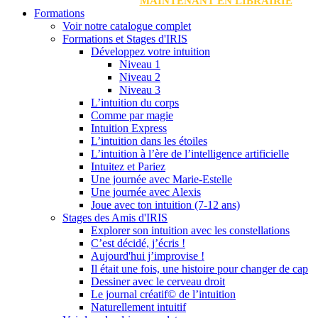
MAINTENANT EN LIBRAIRIE
Formations
Voir notre catalogue complet
Formations et Stages d'IRIS
Développez votre intuition
Niveau 1
Niveau 2
Niveau 3
L’intuition du corps
Comme par magie
Intuition Express
L’intuition dans les étoiles
L’intuition à l’ère de l’intelligence artificielle
Intuitez et Pariez
Une journée avec Marie-Estelle
Une journée avec Alexis
Joue avec ton intuition (7-12 ans)
Stages des Amis d'IRIS
Explorer son intuition avec les constellations
C’est décidé, j’écris !
Aujourd'hui j’improvise !
Il était une fois, une histoire pour changer de cap
Dessiner avec le cerveau droit
Le journal créatif© de l’intuition
Naturellement intuitif