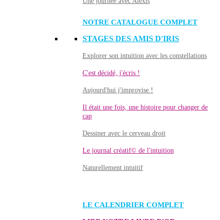
Une journée avec Alexis
NOTRE CATALOGUE COMPLET
STAGES DES AMIS D'IRIS
Explorer son intuition avec les constellations
C'est décidé, j'écris !
Aujourd'hui j'improvise !
Il était une fois, une histoire pour changer de
cap
Dessiner avec le cerveau droit
Le journal créatif© de l'intuition
Naturellement intuitif
LE CALENDRIER COMPLET