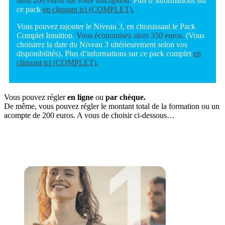
ainsi 200 euros sur votre inscription.
Plus d’informations sur
ce pack
en cliquant ici (COMPLET).
Vous pouvez rajouter le Niveau 3, en choisissant le Pack
Complet Intuition.
Vous économisez alors 350 euros.
(Vous
choisirez la date du Niveau 3 ultérieurement selon vos
disponibilités). Plus d’informations sur ce pack complet
en
cliquant ici (COMPLET).
Vous pouvez régler
en ligne
ou
par chèque.
De même, vous pouvez régler le montant total de la formation ou un
acompte de 200 euros. A vous de choisir ci-dessous…