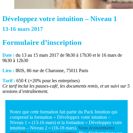
Développez votre intuition – Niveau 1
13-16 mars 2017
Formulaire d’inscription
Date :
du 13 au 15 mars 2017 de 9h30 à 17h30 et le 16 mars de
9h30 à 12h30
Lieu :
IRIS, 86 rue de Charonne, 75011 Paris
Tarif :
650 € (+20% pour les entreprises)
Ce tarif inclut les pauses-café, les documents remis, et un suivi sur 5
sessions d’entraînement.
Notez que cette formation fait partie du Pack Intuition qui
comprend la formation « Développez votre intuition –
Niveau 1 » (13-16 mars) et la formation « Développez votre
intuition – Niveau 2 » (16-18 mars).
Vous économiserez