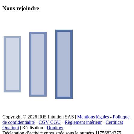
Nous rejoindre
Copyright © 2026 iRiS Intuition SAS |
Mentions légales
-
Politique
de confidentialité
-
CGV-CGU
-
Règlement intérieur
-
Certificat
Qualiopi
| Réalisation :
Donitow
Déclaration d’activité enregistrée sous le numéro 11756834375