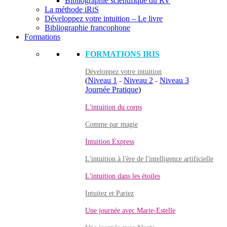
Bibliographie scientifique du RV
La méthode iRiS
Développez votre intuition – Le livre
Bibliographie francophone
Formations
FORMATIONS IRIS
Développez votre intuition
(
Niveau 1
-
Niveau 2
-
Niveau 3
Journée Pratique
)
L'intuition du corps
Comme par magie
Intuition Express
L'intuition à l'ère de l'intelligence artificielle
L'intuition dans les étoiles
Intuitez et Pariez
Une journée avec Marie-Estelle