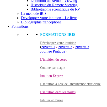
Définition du Remote Viewing
Historique du Remote Viewing
Bibliographie scientifique du RV
La méthode iRiS
Développez votre intuition – Le livre
Bibliographie francophone
Formations
FORMATIONS IRIS
Développez votre intuition
(
Niveau 1
-
Niveau 2
-
Niveau 3
Journée Pratique
)
L'intuition du corps
Comme par magie
Intuition Express
L'intuition à l'ère de l'intelligence artificielle
L'intuition dans les étoiles
Intuitez et Pariez