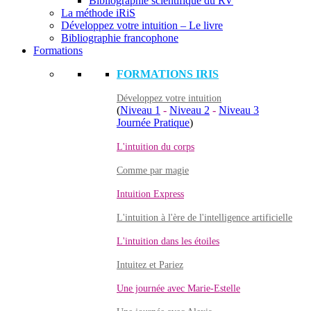
Bibliographie scientifique du RV
La méthode iRiS
Développez votre intuition – Le livre
Bibliographie francophone
Formations
FORMATIONS IRIS
Développez votre intuition
(
Niveau 1
-
Niveau 2
-
Niveau 3
Journée Pratique
)
L'intuition du corps
Comme par magie
Intuition Express
L'intuition à l'ère de l'intelligence artificielle
L'intuition dans les étoiles
Intuitez et Pariez
Une journée avec Marie-Estelle