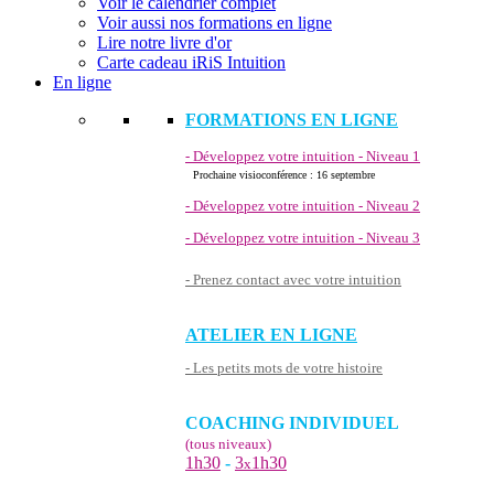
Voir le calendrier complet
Voir aussi nos formations en ligne
Lire notre livre d'or
Carte cadeau iRiS Intuition
En ligne
FORMATIONS EN LIGNE
- Développez votre intuition - Niveau 1
Prochaine visioconférence : 16 septembre
- Développez votre intuition - Niveau 2
- Développez votre intuition - Niveau 3
- Prenez contact avec votre intuition
ATELIER EN LIGNE
- Les petits mots de votre histoire
COACHING INDIVIDUEL
(tous niveaux)
1h30
-
3
1h30
x