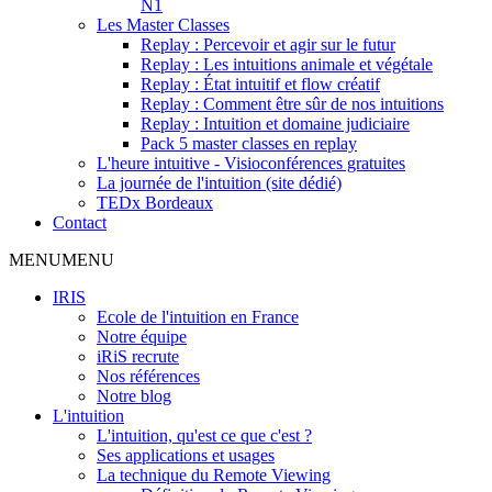
N1
Les Master Classes
Replay : Percevoir et agir sur le futur
Replay : Les intuitions animale et végétale
Replay : État intuitif et flow créatif
Replay : Comment être sûr de nos intuitions
Replay : Intuition et domaine judiciaire
Pack 5 master classes en replay
L'heure intuitive - Visioconférences gratuites
La journée de l'intuition (site dédié)
TEDx Bordeaux
Contact
MENU
MENU
IRIS
Ecole de l'intuition en France
Notre équipe
iRiS recrute
Nos références
Notre blog
L'intuition
L'intuition, qu'est ce que c'est ?
Ses applications et usages
La technique du Remote Viewing