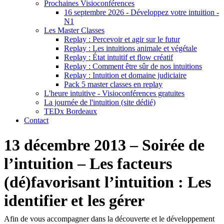
Prochaines Visioconférences
16 septembre 2026 - Développez votre intuition -
N1
Les Master Classes
Replay : Percevoir et agir sur le futur
Replay : Les intuitions animale et végétale
Replay : État intuitif et flow créatif
Replay : Comment être sûr de nos intuitions
Replay : Intuition et domaine judiciaire
Pack 5 master classes en replay
L'heure intuitive - Visioconférences gratuites
La journée de l'intuition (site dédié)
TEDx Bordeaux
Contact
13 décembre 2013 – Soirée de
l’intuition – Les facteurs
(dé)favorisant l’intuition : Les
identifier et les gérer
Afin de vous accompagner dans la découverte et le développement