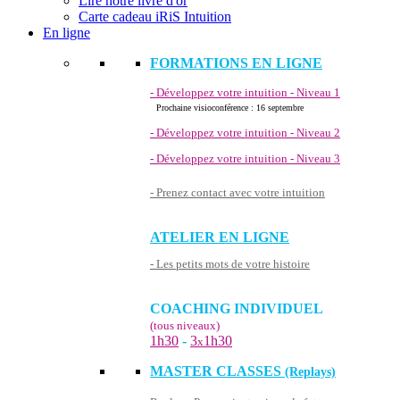
Lire notre livre d'or
Carte cadeau iRiS Intuition
En ligne
FORMATIONS EN LIGNE
- Développez votre intuition - Niveau 1
Prochaine visioconférence : 16 septembre
- Développez votre intuition - Niveau 2
- Développez votre intuition - Niveau 3
- Prenez contact avec votre intuition
ATELIER EN LIGNE
- Les petits mots de votre histoire
COACHING INDIVIDUEL
(tous niveaux)
1h30
-
3
1h30
x
MASTER CLASSES
(Replays)