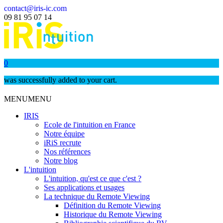
contact@iris-ic.com
09 81 95 07 14
0
was successfully added to your cart.
MENU
MENU
IRIS
Ecole de l'intuition en France
Notre équipe
iRiS recrute
Nos références
Notre blog
L'intuition
L'intuition, qu'est ce que c'est ?
Ses applications et usages
La technique du Remote Viewing
Définition du Remote Viewing
Historique du Remote Viewing