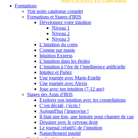
MAINTENANT EN LIBRAIRIE
Formations
Voir notre catalogue complet
Formations et Stages d'IRIS
Développez votre intuition
Niveau 1
Niveau 2
Niveau 3
L’intuition du corps
Comme par magie
Intuition Express
L’intuition dans les étoiles
L’intuition à l’ère de l’intelligence artificielle
Intuitez et Pariez
Une journée avec Marie-Estelle
Une journée avec Alexis
Joue avec ton intuition (7-12 ans)
Stages des Amis d'IRIS
Explorer son intuition avec les constellations
C’est décidé, j’écris !
Aujourd'hui j’improvise !
Il était une fois, une histoire pour changer de cap
Dessiner avec le cerveau droit
Le journal créatif© de l’intuition
Naturellement intuitif