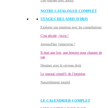
Une journée avec Alexis
NOTRE CATALOGUE COMPLET
STAGES DES AMIS D'IRIS
Explorer son intuition avec les constellations
C'est décidé, j'écris !
Aujourd'hui j'improvise !
Il était une fois, une histoire pour changer de
cap
Dessiner avec le cerveau droit
Le journal créatif© de l'intuition
Naturellement intuitif
LE CALENDRIER COMPLET