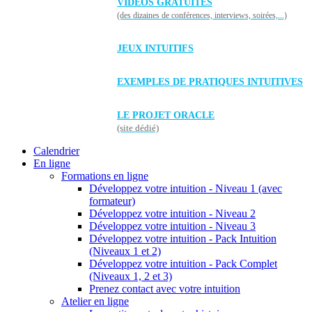
VIDÉOS GRATUITES
(des dizaines de conférences, interviews, soirées,...)
JEUX INTUITIFS
EXEMPLES DE PRATIQUES INTUITIVES
LE PROJET ORACLE
(site dédié)
Calendrier
En ligne
Formations en ligne
Développez votre intuition - Niveau 1 (avec
formateur)
Développez votre intuition - Niveau 2
Développez votre intuition - Niveau 3
Développez votre intuition - Pack Intuition
(Niveaux 1 et 2)
Développez votre intuition - Pack Complet
(Niveaux 1, 2 et 3)
Prenez contact avec votre intuition
Atelier en ligne