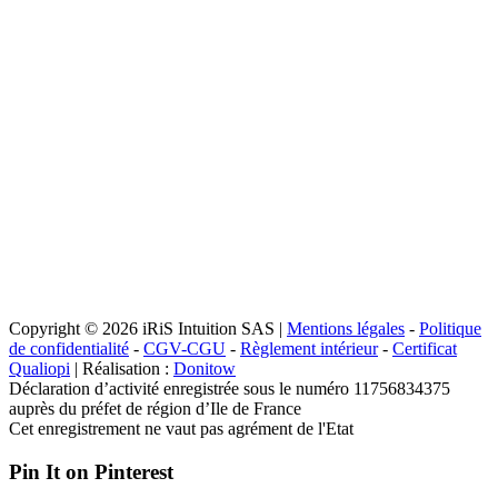
Copyright © 2026 iRiS Intuition SAS |
Mentions légales
-
Politique
de confidentialité
-
CGV-CGU
-
Règlement intérieur
-
Certificat
Qualiopi
| Réalisation :
Donitow
Déclaration d’activité enregistrée sous le numéro 11756834375
auprès du préfet de région d’Ile de France
Cet enregistrement ne vaut pas agrément de l'Etat
Pin It on Pinterest