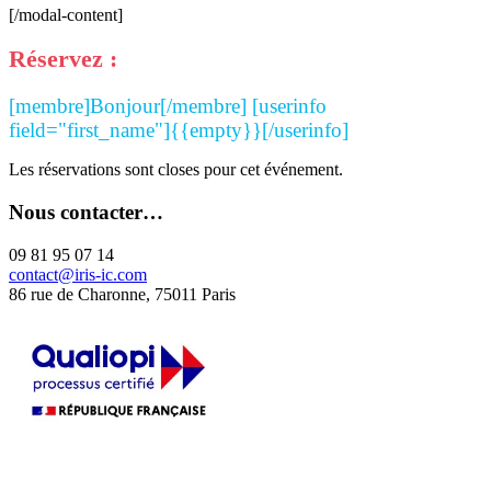
[/modal-content]
Réservez :
[membre]Bonjour[/membre] [userinfo
field="first_name"]{{empty}}[/userinfo]
Les réservations sont closes pour cet événement.
Nous contacter…
09 81 95 07 14
contact@iris-ic.com
86 rue de Charonne, 75011 Paris
La certification qualité a été délivrée au titre de la catégorie d'action
suivante :