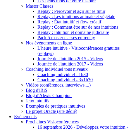
Les petits mots de votre histoire
Master Classes
Replay : Percevoir et agir sur le futur
Replay : Les intuitions animale et végétale
Replay : État intuitif et flow créatif
Replay : Comment être sur de nos intuitions
Replay : Intuition et domaine judiciaire
Pack 5 master classes en replay
Nos événements en ligne
L'heure intuitive - Visioconférences gratuites
(replays)
Journée de l'intuition 2015 - Vidéos
Journée de l'intuition 2017 - Vidéos
Coaching individuel tous niveaux
Coaching individuel - 1h30
Coaching individuel - 3x1h30
Vidéos (conférences, interviews,...)
Blog d'iRiS
Blog d'Alexis Champion
Jeux intuitifs
Exemples de pratiques intuitives
Le projet Oracle (site dédié)
Evénements
Prochaines Visioconférences
16 septembre 2026 - Développez votre intuition -