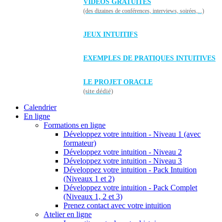
VIDÉOS GRATUITES
(des dizaines de conférences, interviews, soirées,...)
JEUX INTUITIFS
EXEMPLES DE PRATIQUES INTUITIVES
LE PROJET ORACLE
(site dédié)
Calendrier
En ligne
Formations en ligne
Développez votre intuition - Niveau 1 (avec
formateur)
Développez votre intuition - Niveau 2
Développez votre intuition - Niveau 3
Développez votre intuition - Pack Intuition
(Niveaux 1 et 2)
Développez votre intuition - Pack Complet
(Niveaux 1, 2 et 3)
Prenez contact avec votre intuition
Atelier en ligne