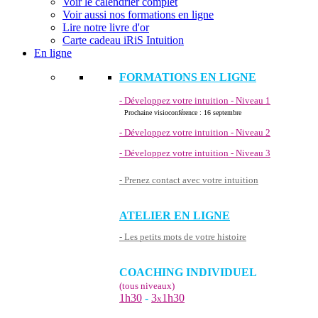
Voir le calendrier complet
Voir aussi nos formations en ligne
Lire notre livre d'or
Carte cadeau iRiS Intuition
En ligne
FORMATIONS EN LIGNE
- Développez votre intuition - Niveau 1
Prochaine visioconférence : 16 septembre
- Développez votre intuition - Niveau 2
- Développez votre intuition - Niveau 3
- Prenez contact avec votre intuition
ATELIER EN LIGNE
- Les petits mots de votre histoire
COACHING INDIVIDUEL
(tous niveaux)
1h30
-
3
1h30
x