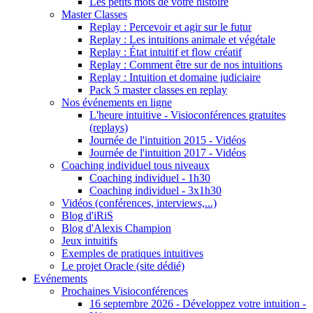
Les petits mots de votre histoire
Master Classes
Replay : Percevoir et agir sur le futur
Replay : Les intuitions animale et végétale
Replay : État intuitif et flow créatif
Replay : Comment être sur de nos intuitions
Replay : Intuition et domaine judiciaire
Pack 5 master classes en replay
Nos événements en ligne
L'heure intuitive - Visioconférences gratuites
(replays)
Journée de l'intuition 2015 - Vidéos
Journée de l'intuition 2017 - Vidéos
Coaching individuel tous niveaux
Coaching individuel - 1h30
Coaching individuel - 3x1h30
Vidéos (conférences, interviews,...)
Blog d'iRiS
Blog d'Alexis Champion
Jeux intuitifs
Exemples de pratiques intuitives
Le projet Oracle (site dédié)
Evénements
Prochaines Visioconférences
16 septembre 2026 - Développez votre intuition -