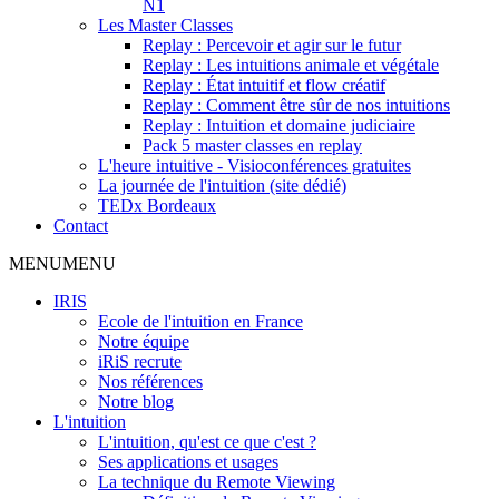
N1
Les Master Classes
Replay : Percevoir et agir sur le futur
Replay : Les intuitions animale et végétale
Replay : État intuitif et flow créatif
Replay : Comment être sûr de nos intuitions
Replay : Intuition et domaine judiciaire
Pack 5 master classes en replay
L'heure intuitive - Visioconférences gratuites
La journée de l'intuition (site dédié)
TEDx Bordeaux
Contact
MENU
MENU
IRIS
Ecole de l'intuition en France
Notre équipe
iRiS recrute
Nos références
Notre blog
L'intuition
L'intuition, qu'est ce que c'est ?
Ses applications et usages
La technique du Remote Viewing