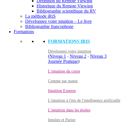
Définition du Remote Viewing
Historique du Remote Viewing
Bibliographie scientifique du RV
La méthode iRiS
Développez votre intuition – Le livre
Bibliographie francophone
Formations
FORMATIONS IRIS
Développez votre intuition
(
Niveau 1
-
Niveau 2
-
Niveau 3
Journée Pratique
)
L'intuition du corps
Comme par magie
Intuition Express
L'intuition à l'ère de l'intelligence artificielle
L'intuition dans les étoiles
Intuitez et Pariez