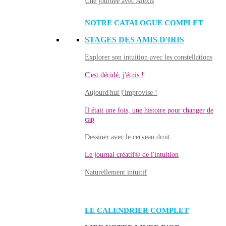
Une journée avec Alexis
NOTRE CATALOGUE COMPLET
STAGES DES AMIS D'IRIS
Explorer son intuition avec les constellations
C'est décidé, j'écris !
Aujourd'hui j'improvise !
Il était une fois, une histoire pour changer de
cap
Dessiner avec le cerveau droit
Le journal créatif© de l'intuition
Naturellement intuitif
LE CALENDRIER COMPLET