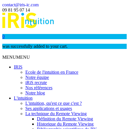
contact@iris-ic.com
09 81 95 07 14
0
was successfully added to your cart.
MENU
MENU
IRIS
Ecole de l'intuition en France
Notre équipe
iRiS recrute
Nos références
Notre blog
L'intuition
L'intuition, qu'est ce que c'est ?
Ses applications et usages
La technique du Remote Viewing
Définition du Remote Viewing
Historique du Remote Viewing