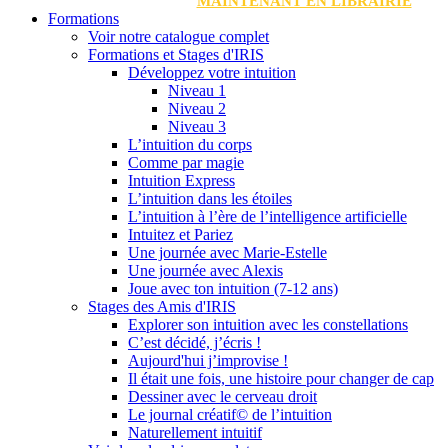
MAINTENANT EN LIBRAIRIE
Formations
Voir notre catalogue complet
Formations et Stages d'IRIS
Développez votre intuition
Niveau 1
Niveau 2
Niveau 3
L’intuition du corps
Comme par magie
Intuition Express
L’intuition dans les étoiles
L’intuition à l’ère de l’intelligence artificielle
Intuitez et Pariez
Une journée avec Marie-Estelle
Une journée avec Alexis
Joue avec ton intuition (7-12 ans)
Stages des Amis d'IRIS
Explorer son intuition avec les constellations
C’est décidé, j’écris !
Aujourd'hui j’improvise !
Il était une fois, une histoire pour changer de cap
Dessiner avec le cerveau droit
Le journal créatif© de l’intuition
Naturellement intuitif