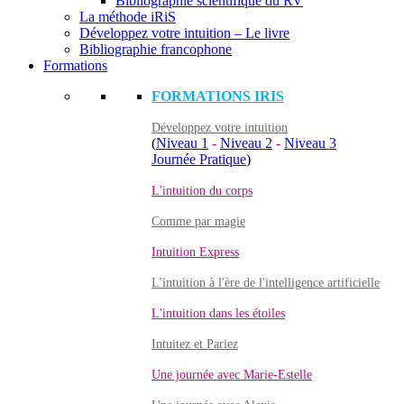
Bibliographie scientifique du RV
La méthode iRiS
Développez votre intuition – Le livre
Bibliographie francophone
Formations
FORMATIONS IRIS
Développez votre intuition
(
Niveau 1
-
Niveau 2
-
Niveau 3
Journée Pratique
)
L'intuition du corps
Comme par magie
Intuition Express
L'intuition à l'ère de l'intelligence artificielle
L'intuition dans les étoiles
Intuitez et Pariez
Une journée avec Marie-Estelle