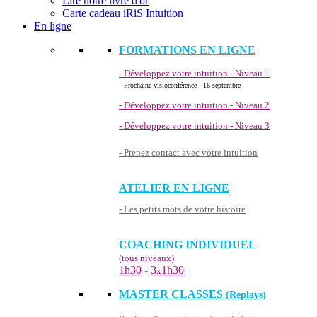
Lire notre livre d'or
Carte cadeau iRiS Intuition
En ligne
FORMATIONS EN LIGNE
- Développez votre intuition - Niveau 1
Prochaine visioconférence : 16 septembre
- Développez votre intuition - Niveau 2
- Développez votre intuition - Niveau 3
- Prenez contact avec votre intuition
ATELIER EN LIGNE
- Les petits mots de votre histoire
COACHING INDIVIDUEL
(tous niveaux)
1h30
-
3
1h30
x
MASTER CLASSES
(Replays)