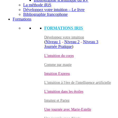
Bibliographie scientifique du RV
La méthode iRiS
Développez votre intuition – Le livre
Bibliographie francophone
Formations
FORMATIONS IRIS
Développez votre intuition
(
Niveau 1
-
Niveau 2
-
Niveau 3
Journée Pratique
)
L'intuition du corps
Comme par magie
Intuition Express
L'intuition à l'ère de l'intelligence artificielle
L'intuition dans les étoiles
Intuitez et Pariez
Une journée avec Marie-Estelle