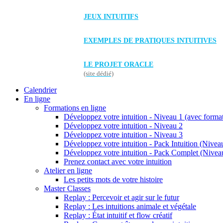
JEUX INTUITIFS
EXEMPLES DE PRATIQUES INTUITIVES
LE PROJET ORACLE
(site dédié)
Calendrier
En ligne
Formations en ligne
Développez votre intuition - Niveau 1 (avec forma
Développez votre intuition - Niveau 2
Développez votre intuition - Niveau 3
Développez votre intuition - Pack Intuition (Niveau
Développez votre intuition - Pack Complet (Niveau
Prenez contact avec votre intuition
Atelier en ligne
Les petits mots de votre histoire
Master Classes
Replay : Percevoir et agir sur le futur
Replay : Les intuitions animale et végétale
Replay : État intuitif et flow créatif