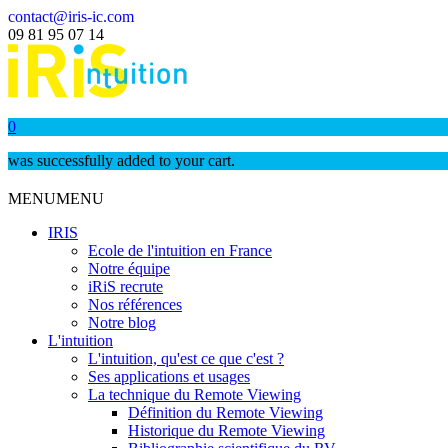
contact@iris-ic.com
09 81 95 07 14
0
was successfully added to your cart.
MENU
MENU
IRIS
Ecole de l'intuition en France
Notre équipe
iRiS recrute
Nos références
Notre blog
L'intuition
L'intuition, qu'est ce que c'est ?
Ses applications et usages
La technique du Remote Viewing
Définition du Remote Viewing
Historique du Remote Viewing