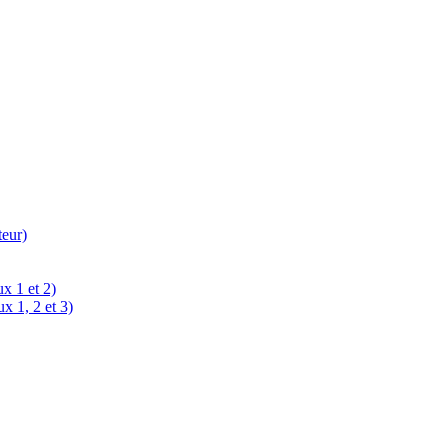
teur)
x 1 et 2)
x 1, 2 et 3)