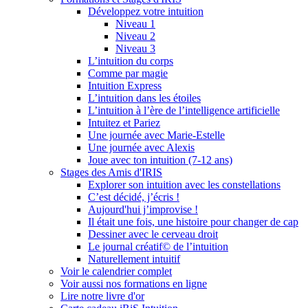
Développez votre intuition
Niveau 1
Niveau 2
Niveau 3
L’intuition du corps
Comme par magie
Intuition Express
L’intuition dans les étoiles
L’intuition à l’ère de l’intelligence artificielle
Intuitez et Pariez
Une journée avec Marie-Estelle
Une journée avec Alexis
Joue avec ton intuition (7-12 ans)
Stages des Amis d'IRIS
Explorer son intuition avec les constellations
C’est décidé, j’écris !
Aujourd'hui j’improvise !
Il était une fois, une histoire pour changer de cap
Dessiner avec le cerveau droit
Le journal créatif© de l’intuition
Naturellement intuitif
Voir le calendrier complet
Voir aussi nos formations en ligne
Lire notre livre d'or