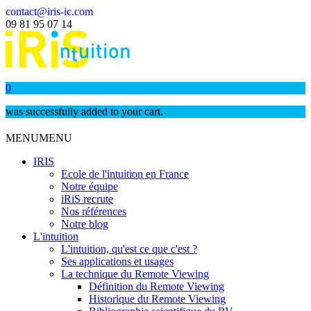
contact@iris-ic.com
09 81 95 07 14
0
was successfully added to your cart.
MENU
MENU
IRIS
Ecole de l'intuition en France
Notre équipe
iRiS recrute
Nos références
Notre blog
L'intuition
L'intuition, qu'est ce que c'est ?
Ses applications et usages
La technique du Remote Viewing
Définition du Remote Viewing
Historique du Remote Viewing