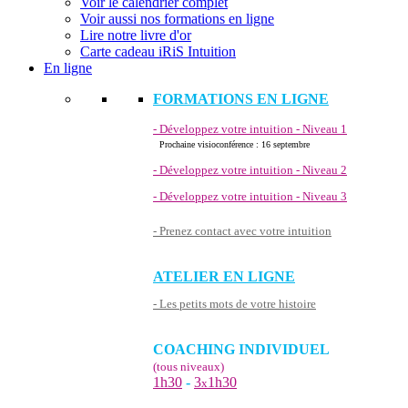
Voir le calendrier complet
Voir aussi nos formations en ligne
Lire notre livre d'or
Carte cadeau iRiS Intuition
En ligne
FORMATIONS EN LIGNE
- Développez votre intuition - Niveau 1
Prochaine visioconférence : 16 septembre
- Développez votre intuition - Niveau 2
- Développez votre intuition - Niveau 3
- Prenez contact avec votre intuition
ATELIER EN LIGNE
- Les petits mots de votre histoire
COACHING INDIVIDUEL
(tous niveaux)
1h30
-
3
1h30
x