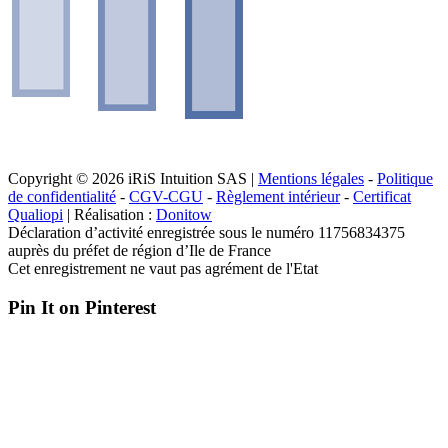
Copyright © 2026 iRiS Intuition SAS |
Mentions légales
-
Politique
de confidentialité
-
CGV-CGU
-
Règlement intérieur
-
Certificat
Qualiopi
| Réalisation :
Donitow
Déclaration d’activité enregistrée sous le numéro 11756834375
auprès du préfet de région d’Ile de France
Cet enregistrement ne vaut pas agrément de l'Etat
Pin It on Pinterest