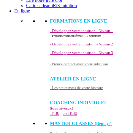
Lire notre livre d'or
Carte cadeau iRiS Intuition
En ligne
FORMATIONS EN LIGNE
- Développez votre intuition - Niveau 1
Prochaine visioconférence : 16 septembre
- Développez votre intuition - Niveau 2
- Développez votre intuition - Niveau 3
- Prenez contact avec votre intuition
ATELIER EN LIGNE
- Les petits mots de votre histoire
COACHING INDIVIDUEL
(tous niveaux)
1h30
-
3
1h30
x
MASTER CLASSES
(Replays)