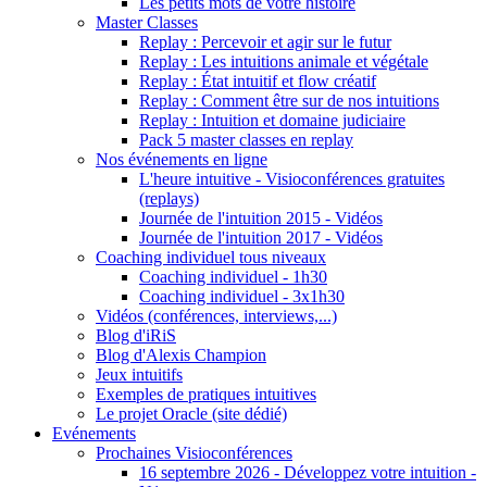
Les petits mots de votre histoire
Master Classes
Replay : Percevoir et agir sur le futur
Replay : Les intuitions animale et végétale
Replay : État intuitif et flow créatif
Replay : Comment être sur de nos intuitions
Replay : Intuition et domaine judiciaire
Pack 5 master classes en replay
Nos événements en ligne
L'heure intuitive - Visioconférences gratuites
(replays)
Journée de l'intuition 2015 - Vidéos
Journée de l'intuition 2017 - Vidéos
Coaching individuel tous niveaux
Coaching individuel - 1h30
Coaching individuel - 3x1h30
Vidéos (conférences, interviews,...)
Blog d'iRiS
Blog d'Alexis Champion
Jeux intuitifs
Exemples de pratiques intuitives
Le projet Oracle (site dédié)
Evénements
Prochaines Visioconférences
16 septembre 2026 - Développez votre intuition -