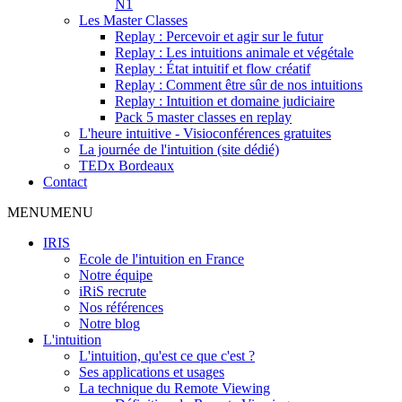
N1
Les Master Classes
Replay : Percevoir et agir sur le futur
Replay : Les intuitions animale et végétale
Replay : État intuitif et flow créatif
Replay : Comment être sûr de nos intuitions
Replay : Intuition et domaine judiciaire
Pack 5 master classes en replay
L'heure intuitive - Visioconférences gratuites
La journée de l'intuition (site dédié)
TEDx Bordeaux
Contact
MENU
MENU
IRIS
Ecole de l'intuition en France
Notre équipe
iRiS recrute
Nos références
Notre blog
L'intuition
L'intuition, qu'est ce que c'est ?
Ses applications et usages
La technique du Remote Viewing