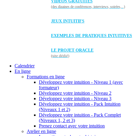
VIDÉOS GRATUITES
(des dizaines de conférences, interviews, soirées,...)
JEUX INTUITIFS
EXEMPLES DE PRATIQUES INTUITIVES
LE PROJET ORACLE
(site dédié)
Calendrier
En ligne
Formations en ligne
Développez votre intuition - Niveau 1 (avec
formateur)
Développez votre intuition - Niveau 2
Développez votre intuition - Niveau 3
Développez votre intuition - Pack Intuition
(Niveaux 1 et 2)
Développez votre intuition - Pack Complet
(Niveaux 1, 2 et 3)
Prenez contact avec votre intuition
Atelier en ligne