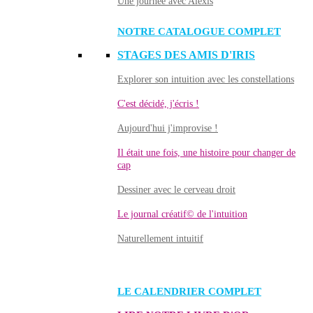
Une journée avec Alexis
NOTRE CATALOGUE COMPLET
STAGES DES AMIS D'IRIS
Explorer son intuition avec les constellations
C'est décidé, j'écris !
Aujourd'hui j'improvise !
Il était une fois, une histoire pour changer de
cap
Dessiner avec le cerveau droit
Le journal créatif© de l'intuition
Naturellement intuitif
LE CALENDRIER COMPLET