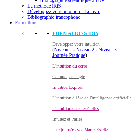
Bibliographie scientifique du RV
La méthode iRiS
Développez votre intuition – Le livre
Bibliographie francophone
Formations
FORMATIONS IRIS
Développez votre intuition
(
Niveau 1
-
Niveau 2
-
Niveau 3
Journée Pratique
)
L'intuition du corps
Comme par magie
Intuition Express
L'intuition à l'ère de l'intelligence artificielle
L'intuition dans les étoiles
Intuitez et Pariez
Une journée avec Marie-Estelle