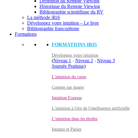
Définition du Remote Viewing
Historique du Remote Viewing
Bibliographie scientifique du RV
La méthode iRiS
Développez votre intuition – Le livre
Bibliographie francophone
Formations
FORMATIONS IRIS
Développez votre intuition
(
Niveau 1
-
Niveau 2
-
Niveau 3
Journée Pratique
)
L'intuition du corps
Comme par magie
Intuition Express
L'intuition à l'ère de l'intelligence artificielle
L'intuition dans les étoiles
Intuitez et Pariez