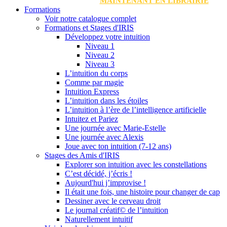
MAINTENANT EN LIBRAIRIE
Formations
Voir notre catalogue complet
Formations et Stages d'IRIS
Développez votre intuition
Niveau 1
Niveau 2
Niveau 3
L’intuition du corps
Comme par magie
Intuition Express
L’intuition dans les étoiles
L’intuition à l’ère de l’intelligence artificielle
Intuitez et Pariez
Une journée avec Marie-Estelle
Une journée avec Alexis
Joue avec ton intuition (7-12 ans)
Stages des Amis d'IRIS
Explorer son intuition avec les constellations
C’est décidé, j’écris !
Aujourd'hui j’improvise !
Il était une fois, une histoire pour changer de cap
Dessiner avec le cerveau droit
Le journal créatif© de l’intuition
Naturellement intuitif