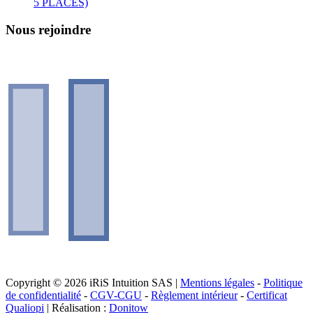
5 PLACES)
Nous rejoindre
Copyright © 2026 iRiS Intuition SAS |
Mentions légales
-
Politique
de confidentialité
-
CGV-CGU
-
Règlement intérieur
-
Certificat
Qualiopi
| Réalisation :
Donitow