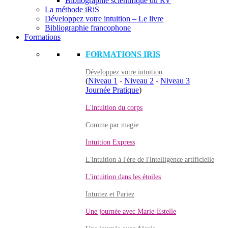
Bibliographie scientifique du RV
La méthode iRiS
Développez votre intuition – Le livre
Bibliographie francophone
Formations
FORMATIONS IRIS
Développez votre intuition
(
Niveau 1
-
Niveau 2
-
Niveau 3
Journée Pratique
)
L'intuition du corps
Comme par magie
Intuition Express
L'intuition à l'ère de l'intelligence artificielle
L'intuition dans les étoiles
Intuitez et Pariez
Une journée avec Marie-Estelle