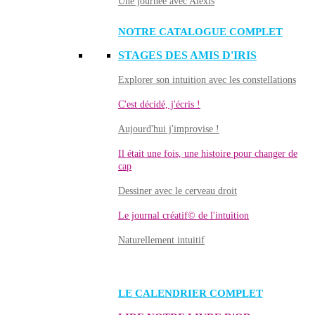
Une journée avec Alexis
NOTRE CATALOGUE COMPLET
STAGES DES AMIS D'IRIS
Explorer son intuition avec les constellations
C'est décidé, j'écris !
Aujourd'hui j'improvise !
Il était une fois, une histoire pour changer de
cap
Dessiner avec le cerveau droit
Le journal créatif© de l'intuition
Naturellement intuitif
LE CALENDRIER COMPLET