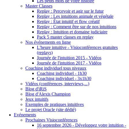
Les petits mots de votre histoire
Master Classes
Replay : Percevoir et agir sur le futur
Replay : Les intuitions animale et végétale
Replay : État intuitif et flow créatif
Replay : Comment être sur de nos intuitions
Replay : Intuition et domaine judiciaire
Pack 5 master classes en replay
Nos événements en ligne
L'heure intuitive - Visioconférences gratuites
(replays)
Journée de l'intuition 2015 - Vidéos
Journée de l'intuition 2017 - Vidéos
Coaching individuel tous niveaux
Coaching individuel - 1h30
Coaching individuel - 3x1h30
Vidéos (conférences, interviews,...)
Blog d'iRiS
Blog d'Alexis Champion
Jeux intuitifs
Exemples de pratiques intuitives
Le projet Oracle (site dédié)
Evénements
Prochaines Visioconférences
16 septembre 2026 - Développez votre intuition -