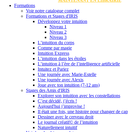
MAINTENANT EN LIBRAIRIE
Formations
Voir notre catalogue complet
Formations et Stages d'IRIS
Développez votre intuition
Niveau 1
Niveau 2
Niveau 3
L’intuition du corps
Comme par magie
Intuition Express
L’intuition dans les étoiles
L’intuition à l’ère de l’intelligence artificielle
Intuitez et Pariez
Une journée avec Marie-Estelle
Une journée avec Alexis
Joue avec ton intuition (7-12 ans)
Stages des Amis d'IRIS
Explorer son intuition avec les constellations
C’est décidé, j’écris !
Aujourd'hui j’improvise !
Il était une fois, une histoire pour changer de cap
Dessiner avec le cerveau droit
Le journal créatif© de l’intuition
Naturellement intuitif