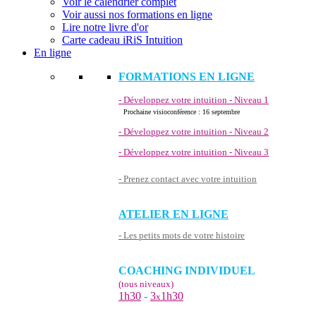
Voir le calendrier complet
Voir aussi nos formations en ligne
Lire notre livre d'or
Carte cadeau iRiS Intuition
En ligne
FORMATIONS EN LIGNE
- Développez votre intuition - Niveau 1
Prochaine visioconférence : 16 septembre
- Développez votre intuition - Niveau 2
- Développez votre intuition - Niveau 3
- Prenez contact avec votre intuition
ATELIER EN LIGNE
- Les petits mots de votre histoire
COACHING INDIVIDUEL
(tous niveaux)
1h30
-
3
1h30
x