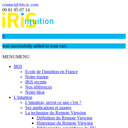
contact@iris-ic.com
09 81 95 07 14
0
was successfully added to your cart.
MENU
MENU
IRIS
Ecole de l'intuition en France
Notre équipe
iRiS recrute
Nos références
Notre blog
L'intuition
L'intuition, qu'est ce que c'est ?
Ses applications et usages
La technique du Remote Viewing
Définition du Remote Viewing
Historique du Remote Viewing