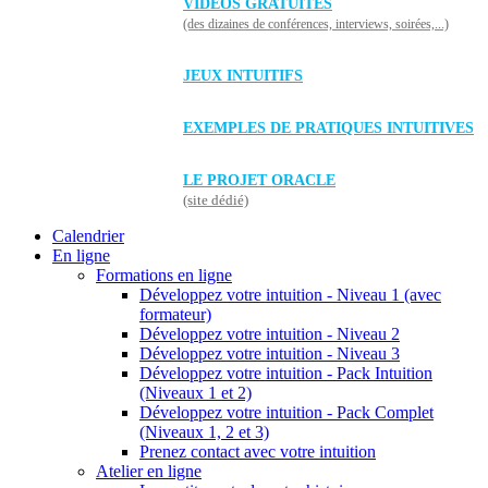
VIDÉOS GRATUITES
(des dizaines de conférences, interviews, soirées,...)
JEUX INTUITIFS
EXEMPLES DE PRATIQUES INTUITIVES
LE PROJET ORACLE
(site dédié)
Calendrier
En ligne
Formations en ligne
Développez votre intuition - Niveau 1 (avec
formateur)
Développez votre intuition - Niveau 2
Développez votre intuition - Niveau 3
Développez votre intuition - Pack Intuition
(Niveaux 1 et 2)
Développez votre intuition - Pack Complet
(Niveaux 1, 2 et 3)
Prenez contact avec votre intuition
Atelier en ligne