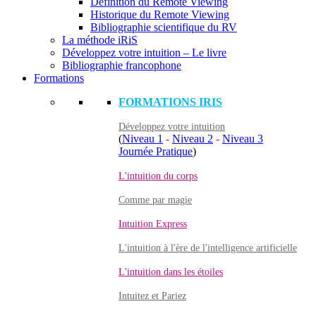
Définition du Remote Viewing
Historique du Remote Viewing
Bibliographie scientifique du RV
La méthode iRiS
Développez votre intuition – Le livre
Bibliographie francophone
Formations
FORMATIONS IRIS
Développez votre intuition
(
Niveau 1
-
Niveau 2
-
Niveau 3
Journée Pratique
)
L'intuition du corps
Comme par magie
Intuition Express
L'intuition à l'ère de l'intelligence artificielle
L'intuition dans les étoiles
Intuitez et Pariez