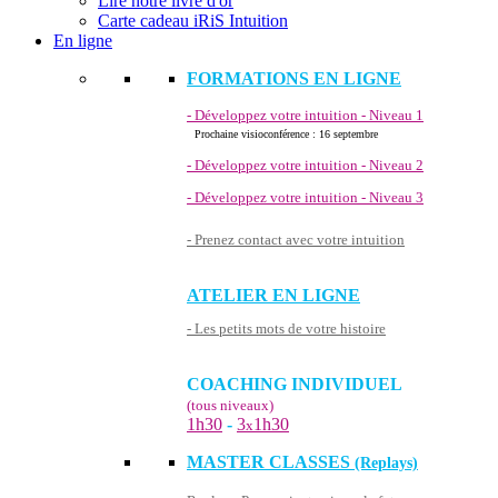
Lire notre livre d'or
Carte cadeau iRiS Intuition
En ligne
FORMATIONS EN LIGNE
- Développez votre intuition - Niveau 1
Prochaine visioconférence : 16 septembre
- Développez votre intuition - Niveau 2
- Développez votre intuition - Niveau 3
- Prenez contact avec votre intuition
ATELIER EN LIGNE
- Les petits mots de votre histoire
COACHING INDIVIDUEL
(tous niveaux)
1h30
-
3
1h30
x
MASTER CLASSES
(Replays)