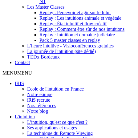
N1
Les Master Classes
Replay : Percevoir et agir sur le futur
Replay : Les intuitions animale et végétale
Replay : État intuitif et flow créatif
Replay : Comment être sûr de nos intuitions
Replay : Intuition et domaine judiciaire
Pack 5 master classes en replay
L'heure intuitive - Visioconférences gratuites
La journée de l'intuition (site dédié)
TEDx Bordeaux
Contact
MENU
MENU
IRIS
Ecole de l'intuition en France
Notre équipe
iRiS recrute
Nos références
Notre blog
L'intuition
L'intuition, qu'est ce que c'est ?
Ses applications et usages
La technique du Remote Viewing