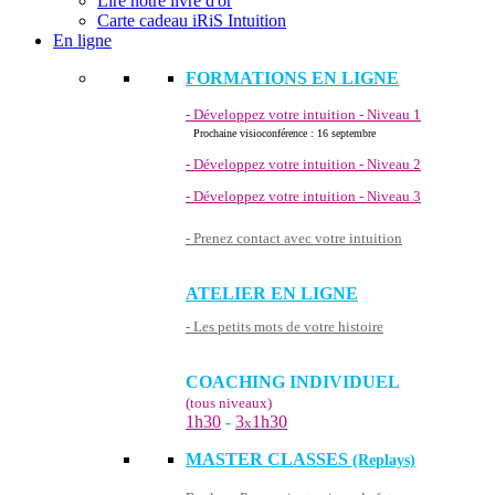
Lire notre livre d'or
Carte cadeau iRiS Intuition
En ligne
FORMATIONS EN LIGNE
- Développez votre intuition - Niveau 1
Prochaine visioconférence : 16 septembre
- Développez votre intuition - Niveau 2
- Développez votre intuition - Niveau 3
- Prenez contact avec votre intuition
ATELIER EN LIGNE
- Les petits mots de votre histoire
COACHING INDIVIDUEL
(tous niveaux)
1h30
-
3
1h30
x
MASTER CLASSES
(Replays)