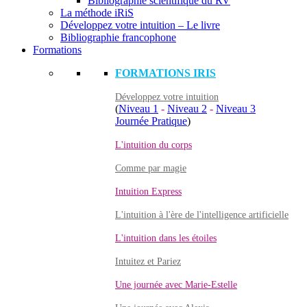
Bibliographie scientifique du RV
La méthode iRiS
Développez votre intuition – Le livre
Bibliographie francophone
Formations
FORMATIONS IRIS
Développez votre intuition
(
Niveau 1
-
Niveau 2
-
Niveau 3
Journée Pratique
)
L'intuition du corps
Comme par magie
Intuition Express
L'intuition à l'ère de l'intelligence artificielle
L'intuition dans les étoiles
Intuitez et Pariez
Une journée avec Marie-Estelle