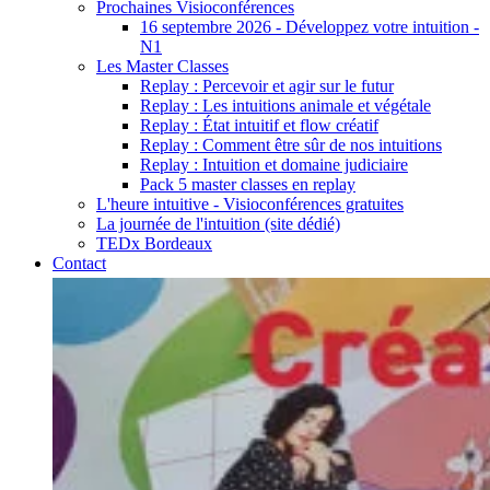
Prochaines Visioconférences
16 septembre 2026 - Développez votre intuition -
N1
Les Master Classes
Replay : Percevoir et agir sur le futur
Replay : Les intuitions animale et végétale
Replay : État intuitif et flow créatif
Replay : Comment être sûr de nos intuitions
Replay : Intuition et domaine judiciaire
Pack 5 master classes en replay
L'heure intuitive - Visioconférences gratuites
La journée de l'intuition (site dédié)
TEDx Bordeaux
Contact