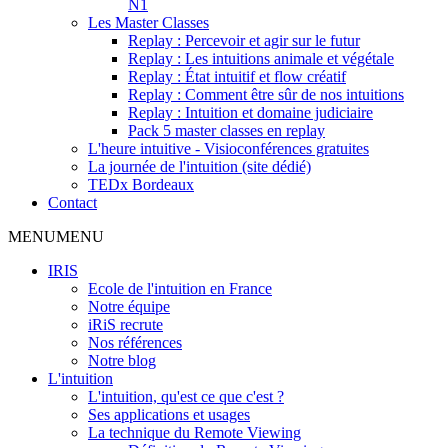
N1
Les Master Classes
Replay : Percevoir et agir sur le futur
Replay : Les intuitions animale et végétale
Replay : État intuitif et flow créatif
Replay : Comment être sûr de nos intuitions
Replay : Intuition et domaine judiciaire
Pack 5 master classes en replay
L'heure intuitive - Visioconférences gratuites
La journée de l'intuition (site dédié)
TEDx Bordeaux
Contact
MENU
MENU
IRIS
Ecole de l'intuition en France
Notre équipe
iRiS recrute
Nos références
Notre blog
L'intuition
L'intuition, qu'est ce que c'est ?
Ses applications et usages
La technique du Remote Viewing