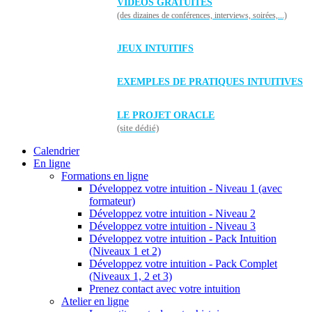
VIDÉOS GRATUITES
(des dizaines de conférences, interviews, soirées,...)
JEUX INTUITIFS
EXEMPLES DE PRATIQUES INTUITIVES
LE PROJET ORACLE
(site dédié)
Calendrier
En ligne
Formations en ligne
Développez votre intuition - Niveau 1 (avec
formateur)
Développez votre intuition - Niveau 2
Développez votre intuition - Niveau 3
Développez votre intuition - Pack Intuition
(Niveaux 1 et 2)
Développez votre intuition - Pack Complet
(Niveaux 1, 2 et 3)
Prenez contact avec votre intuition
Atelier en ligne