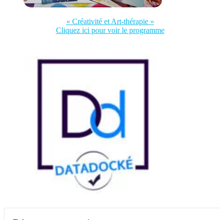
« Créativité et Art-thérapie »
Cliquez ici pour voir le programme