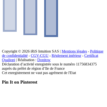
Copyright © 2026 iRiS Intuition SAS |
Mentions légales
-
Politique
de confidentialité
-
CGV-CGU
-
Règlement intérieur
-
Certificat
Qualiopi
| Réalisation :
Donitow
Déclaration d’activité enregistrée sous le numéro 11756834375
auprès du préfet de région d’Ile de France
Cet enregistrement ne vaut pas agrément de l'Etat
Pin It on Pinterest