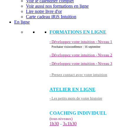
Voir le calendrier complet
Voir aussi nos formations en ligne
Lire notre livre d'or
Carte cadeau iRiS Intuition
En ligne
FORMATIONS EN LIGNE
- Développez votre intuition - Niveau 1
Prochaine visioconférence : 16 septembre
- Développez votre intuition - Niveau 2
- Développez votre intuition - Niveau 3
- Prenez contact avec votre intuition
ATELIER EN LIGNE
- Les petits mots de votre histoire
COACHING INDIVIDUEL
(tous niveaux)
1h30
-
3
1h30
x