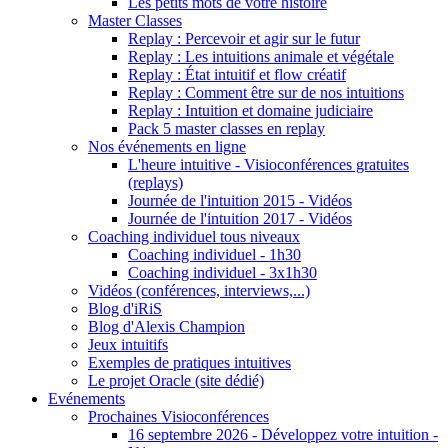
Les petits mots de votre histoire
Master Classes
Replay : Percevoir et agir sur le futur
Replay : Les intuitions animale et végétale
Replay : État intuitif et flow créatif
Replay : Comment être sur de nos intuitions
Replay : Intuition et domaine judiciaire
Pack 5 master classes en replay
Nos événements en ligne
L'heure intuitive - Visioconférences gratuites
(replays)
Journée de l'intuition 2015 - Vidéos
Journée de l'intuition 2017 - Vidéos
Coaching individuel tous niveaux
Coaching individuel - 1h30
Coaching individuel - 3x1h30
Vidéos (conférences, interviews,...)
Blog d'iRiS
Blog d'Alexis Champion
Jeux intuitifs
Exemples de pratiques intuitives
Le projet Oracle (site dédié)
Evénements
Prochaines Visioconférences
16 septembre 2026 - Développez votre intuition -