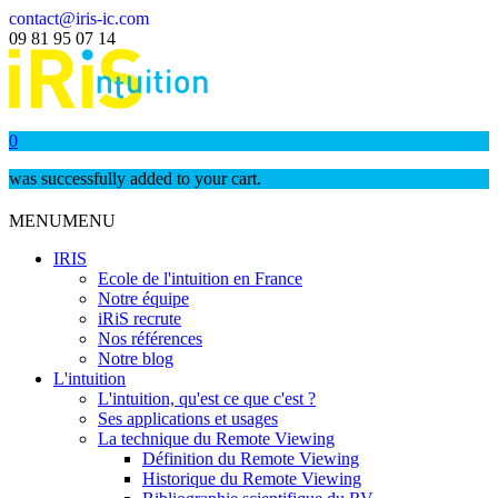
contact@iris-ic.com
09 81 95 07 14
0
was successfully added to your cart.
MENU
MENU
IRIS
Ecole de l'intuition en France
Notre équipe
iRiS recrute
Nos références
Notre blog
L'intuition
L'intuition, qu'est ce que c'est ?
Ses applications et usages
La technique du Remote Viewing
Définition du Remote Viewing
Historique du Remote Viewing