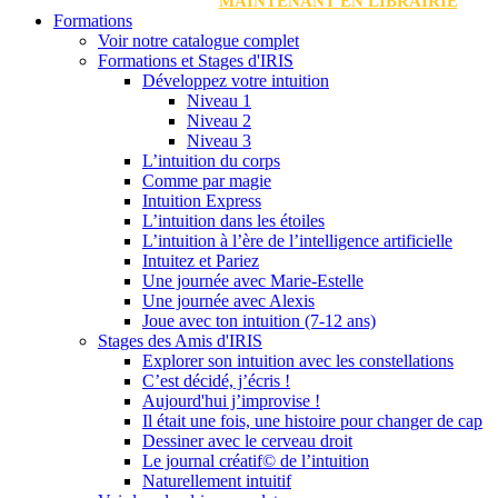
MAINTENANT EN LIBRAIRIE
Formations
Voir notre catalogue complet
Formations et Stages d'IRIS
Développez votre intuition
Niveau 1
Niveau 2
Niveau 3
L’intuition du corps
Comme par magie
Intuition Express
L’intuition dans les étoiles
L’intuition à l’ère de l’intelligence artificielle
Intuitez et Pariez
Une journée avec Marie-Estelle
Une journée avec Alexis
Joue avec ton intuition (7-12 ans)
Stages des Amis d'IRIS
Explorer son intuition avec les constellations
C’est décidé, j’écris !
Aujourd'hui j’improvise !
Il était une fois, une histoire pour changer de cap
Dessiner avec le cerveau droit
Le journal créatif© de l’intuition
Naturellement intuitif