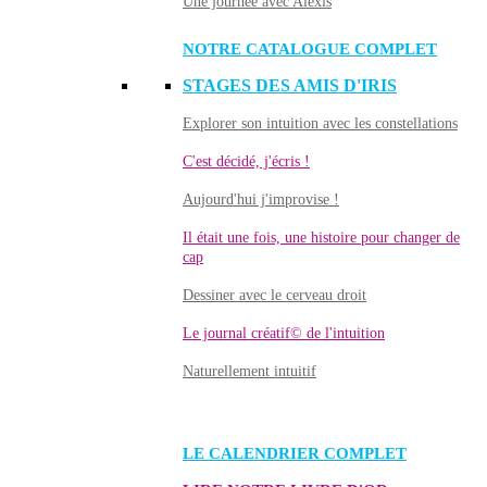
Une journée avec Alexis
NOTRE CATALOGUE COMPLET
STAGES DES AMIS D'IRIS
Explorer son intuition avec les constellations
C'est décidé, j'écris !
Aujourd'hui j'improvise !
Il était une fois, une histoire pour changer de
cap
Dessiner avec le cerveau droit
Le journal créatif© de l'intuition
Naturellement intuitif
LE CALENDRIER COMPLET