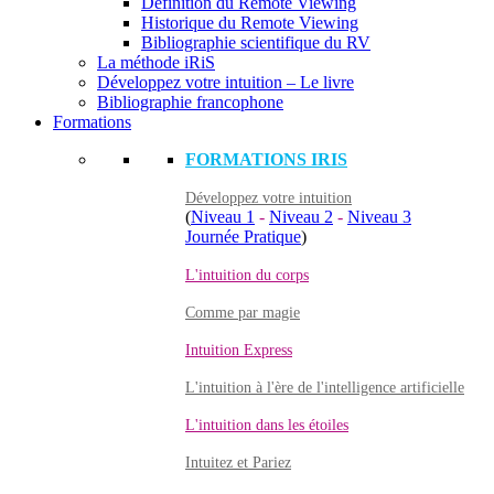
Définition du Remote Viewing
Historique du Remote Viewing
Bibliographie scientifique du RV
La méthode iRiS
Développez votre intuition – Le livre
Bibliographie francophone
Formations
FORMATIONS IRIS
Développez votre intuition
(
Niveau 1
-
Niveau 2
-
Niveau 3
Journée Pratique
)
L'intuition du corps
Comme par magie
Intuition Express
L'intuition à l'ère de l'intelligence artificielle
L'intuition dans les étoiles
Intuitez et Pariez