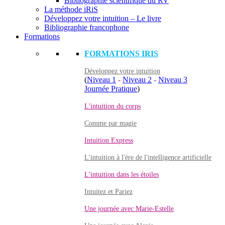
Bibliographie scientifique du RV
La méthode iRiS
Développez votre intuition – Le livre
Bibliographie francophone
Formations
FORMATIONS IRIS
Développez votre intuition
(
Niveau 1
-
Niveau 2
-
Niveau 3
Journée Pratique
)
L'intuition du corps
Comme par magie
Intuition Express
L'intuition à l'ère de l'intelligence artificielle
L'intuition dans les étoiles
Intuitez et Pariez
Une journée avec Marie-Estelle