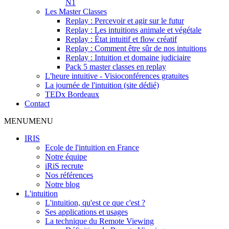
N1
Les Master Classes
Replay : Percevoir et agir sur le futur
Replay : Les intuitions animale et végétale
Replay : État intuitif et flow créatif
Replay : Comment être sûr de nos intuitions
Replay : Intuition et domaine judiciaire
Pack 5 master classes en replay
L'heure intuitive - Visioconférences gratuites
La journée de l'intuition (site dédié)
TEDx Bordeaux
Contact
MENU
MENU
IRIS
Ecole de l'intuition en France
Notre équipe
iRiS recrute
Nos références
Notre blog
L'intuition
L'intuition, qu'est ce que c'est ?
Ses applications et usages
La technique du Remote Viewing