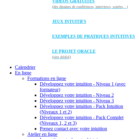
VIDÉOS GRATUITES
(des dizaines de conférences, interviews, soirées,...)
JEUX INTUITIFS
EXEMPLES DE PRATIQUES INTUITIVES
LE PROJET ORACLE
(site dédié)
Calendrier
En ligne
Formations en ligne
Développez votre intuition - Niveau 1 (avec
formateur)
Développez votre intuition - Niveau 2
Développez votre intuition - Niveau 3
Développez votre intuition - Pack Intuition
(Niveaux 1 et 2)
Développez votre intuition - Pack Complet
(Niveaux 1, 2 et 3)
Prenez contact avec votre intuition
Atelier en ligne