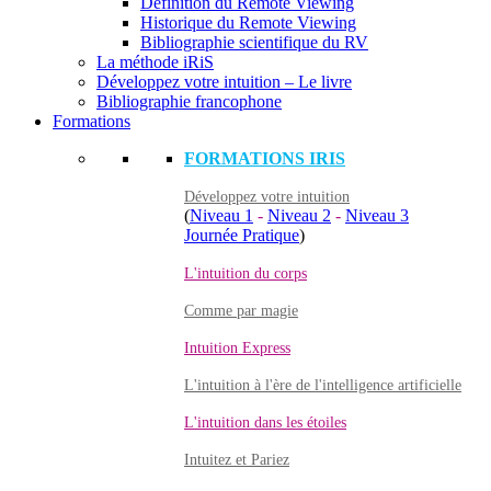
Définition du Remote Viewing
Historique du Remote Viewing
Bibliographie scientifique du RV
La méthode iRiS
Développez votre intuition – Le livre
Bibliographie francophone
Formations
FORMATIONS IRIS
Développez votre intuition
(
Niveau 1
-
Niveau 2
-
Niveau 3
Journée Pratique
)
L'intuition du corps
Comme par magie
Intuition Express
L'intuition à l'ère de l'intelligence artificielle
L'intuition dans les étoiles
Intuitez et Pariez