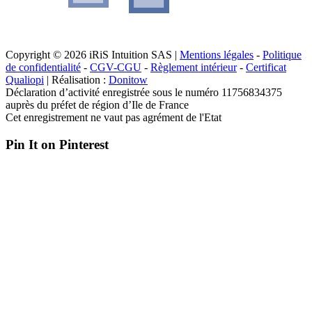
Copyright © 2026 iRiS Intuition SAS |
Mentions légales
-
Politique
de confidentialité
-
CGV-CGU
-
Règlement intérieur
-
Certificat
Qualiopi
| Réalisation :
Donitow
Déclaration d’activité enregistrée sous le numéro 11756834375
auprès du préfet de région d’Ile de France
Cet enregistrement ne vaut pas agrément de l'Etat
Pin It on Pinterest