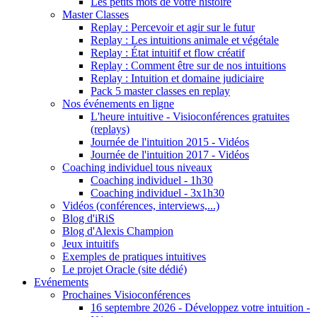
Les petits mots de votre histoire
Master Classes
Replay : Percevoir et agir sur le futur
Replay : Les intuitions animale et végétale
Replay : État intuitif et flow créatif
Replay : Comment être sur de nos intuitions
Replay : Intuition et domaine judiciaire
Pack 5 master classes en replay
Nos événements en ligne
L'heure intuitive - Visioconférences gratuites
(replays)
Journée de l'intuition 2015 - Vidéos
Journée de l'intuition 2017 - Vidéos
Coaching individuel tous niveaux
Coaching individuel - 1h30
Coaching individuel - 3x1h30
Vidéos (conférences, interviews,...)
Blog d'iRiS
Blog d'Alexis Champion
Jeux intuitifs
Exemples de pratiques intuitives
Le projet Oracle (site dédié)
Evénements
Prochaines Visioconférences
16 septembre 2026 - Développez votre intuition -