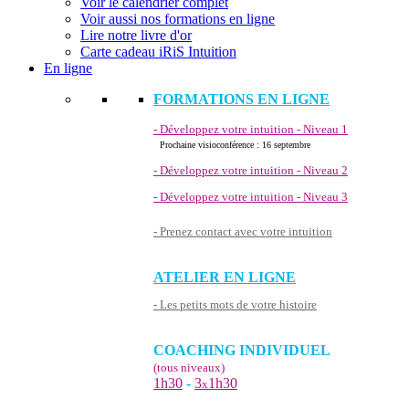
Voir le calendrier complet
Voir aussi nos formations en ligne
Lire notre livre d'or
Carte cadeau iRiS Intuition
En ligne
FORMATIONS EN LIGNE
- Développez votre intuition - Niveau 1
Prochaine visioconférence : 16 septembre
- Développez votre intuition - Niveau 2
- Développez votre intuition - Niveau 3
- Prenez contact avec votre intuition
ATELIER EN LIGNE
- Les petits mots de votre histoire
COACHING INDIVIDUEL
(tous niveaux)
1h30
-
3
1h30
x