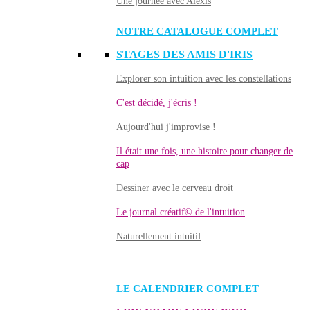
Une journée avec Alexis
NOTRE CATALOGUE COMPLET
STAGES DES AMIS D'IRIS
Explorer son intuition avec les constellations
C'est décidé, j'écris !
Aujourd'hui j'improvise !
Il était une fois, une histoire pour changer de
cap
Dessiner avec le cerveau droit
Le journal créatif© de l'intuition
Naturellement intuitif
LE CALENDRIER COMPLET