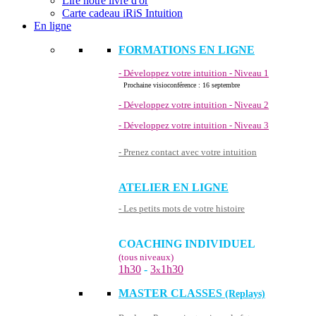
Lire notre livre d'or
Carte cadeau iRiS Intuition
En ligne
FORMATIONS EN LIGNE
- Développez votre intuition - Niveau 1
Prochaine visioconférence : 16 septembre
- Développez votre intuition - Niveau 2
- Développez votre intuition - Niveau 3
- Prenez contact avec votre intuition
ATELIER EN LIGNE
- Les petits mots de votre histoire
COACHING INDIVIDUEL
(tous niveaux)
1h30
-
3
1h30
x
MASTER CLASSES
(Replays)