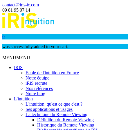
contact@iris-ic.com
09 81 95 07 14
0
was successfully added to your cart.
MENU
MENU
IRIS
Ecole de l'intuition en France
Notre équipe
iRiS recrute
Nos références
Notre blog
L'intuition
L'intuition, qu'est ce que c'est ?
Ses applications et usages
La technique du Remote Viewing
Définition du Remote Viewing
Historique du Remote Viewing