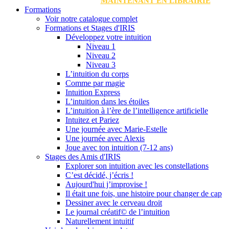
MAINTENANT EN LIBRAIRIE
Formations
Voir notre catalogue complet
Formations et Stages d'IRIS
Développez votre intuition
Niveau 1
Niveau 2
Niveau 3
L’intuition du corps
Comme par magie
Intuition Express
L’intuition dans les étoiles
L’intuition à l’ère de l’intelligence artificielle
Intuitez et Pariez
Une journée avec Marie-Estelle
Une journée avec Alexis
Joue avec ton intuition (7-12 ans)
Stages des Amis d'IRIS
Explorer son intuition avec les constellations
C’est décidé, j’écris !
Aujourd'hui j’improvise !
Il était une fois, une histoire pour changer de cap
Dessiner avec le cerveau droit
Le journal créatif© de l’intuition
Naturellement intuitif