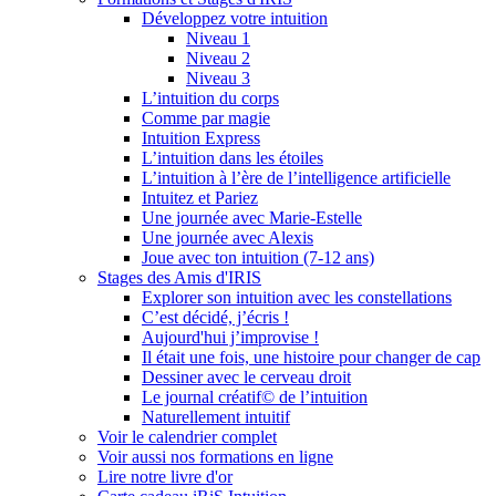
Développez votre intuition
Niveau 1
Niveau 2
Niveau 3
L’intuition du corps
Comme par magie
Intuition Express
L’intuition dans les étoiles
L’intuition à l’ère de l’intelligence artificielle
Intuitez et Pariez
Une journée avec Marie-Estelle
Une journée avec Alexis
Joue avec ton intuition (7-12 ans)
Stages des Amis d'IRIS
Explorer son intuition avec les constellations
C’est décidé, j’écris !
Aujourd'hui j’improvise !
Il était une fois, une histoire pour changer de cap
Dessiner avec le cerveau droit
Le journal créatif© de l’intuition
Naturellement intuitif
Voir le calendrier complet
Voir aussi nos formations en ligne
Lire notre livre d'or