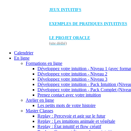
JEUX INTUITIFS
EXEMPLES DE PRATIQUES INTUITIVES
LE PROJET ORACLE
(site dédié)
Calendrier
En ligne
Formations en ligne
Développez votre intuition - Niveau 1 (avec forma
Développez votre intuition - Niveau 2
Développez votre intuition - Niveau 3
Développez votre intuition - Pack Intuition (Niveau
Développez votre intuition - Pack Complet (Niveau
Prenez contact avec votre intuition
Atelier en ligne
Les petits mots de votre histoire
Master Classes
Replay : Percevoir et agir sur le futur
Replay : Les intuitions animale et végétale
Replay : État intuitif et flow créatif