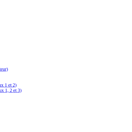
teur)
x 1 et 2)
x 1, 2 et 3)