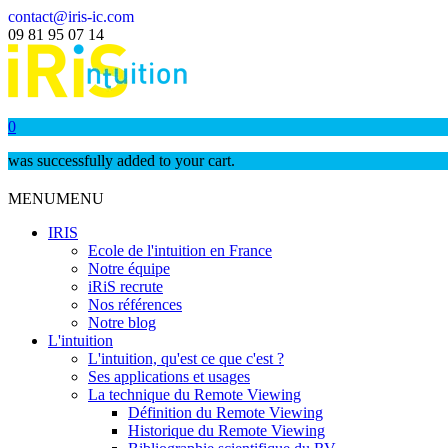
contact@iris-ic.com
09 81 95 07 14
0
was successfully added to your cart.
MENU
MENU
IRIS
Ecole de l'intuition en France
Notre équipe
iRiS recrute
Nos références
Notre blog
L'intuition
L'intuition, qu'est ce que c'est ?
Ses applications et usages
La technique du Remote Viewing
Définition du Remote Viewing
Historique du Remote Viewing