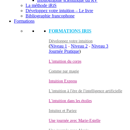
Bibliographie scientifique du RV
La méthode iRiS
Développez votre intuition – Le livre
Bibliographie francophone
Formations
FORMATIONS IRIS
Développez votre intuition
(
Niveau 1
-
Niveau 2
-
Niveau 3
Journée Pratique
)
L'intuition du corps
Comme par magie
Intuition Express
L'intuition à l'ère de l'intelligence artificielle
L'intuition dans les étoiles
Intuitez et Pariez
Une journée avec Marie-Estelle