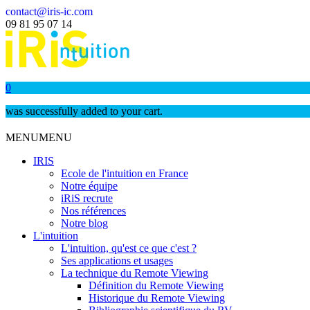
contact@iris-ic.com
09 81 95 07 14
0
was successfully added to your cart.
MENU
MENU
IRIS
Ecole de l'intuition en France
Notre équipe
iRiS recrute
Nos références
Notre blog
L'intuition
L'intuition, qu'est ce que c'est ?
Ses applications et usages
La technique du Remote Viewing
Définition du Remote Viewing
Historique du Remote Viewing