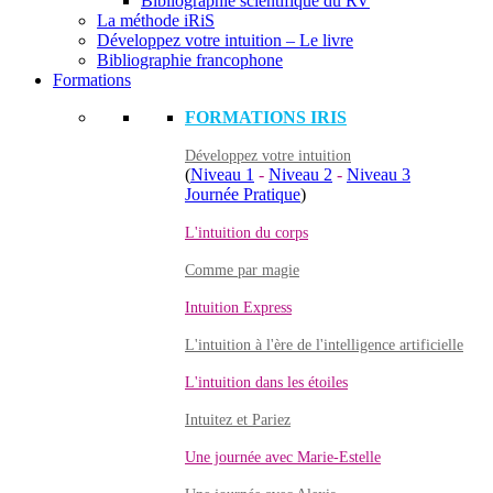
Bibliographie scientifique du RV
La méthode iRiS
Développez votre intuition – Le livre
Bibliographie francophone
Formations
FORMATIONS IRIS
Développez votre intuition
(
Niveau 1
-
Niveau 2
-
Niveau 3
Journée Pratique
)
L'intuition du corps
Comme par magie
Intuition Express
L'intuition à l'ère de l'intelligence artificielle
L'intuition dans les étoiles
Intuitez et Pariez
Une journée avec Marie-Estelle