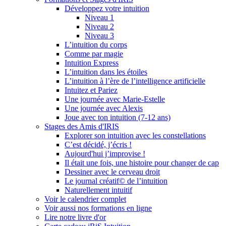
Développez votre intuition
Niveau 1
Niveau 2
Niveau 3
L’intuition du corps
Comme par magie
Intuition Express
L’intuition dans les étoiles
L’intuition à l’ère de l’intelligence artificielle
Intuitez et Pariez
Une journée avec Marie-Estelle
Une journée avec Alexis
Joue avec ton intuition (7-12 ans)
Stages des Amis d'IRIS
Explorer son intuition avec les constellations
C’est décidé, j’écris !
Aujourd'hui j’improvise !
Il était une fois, une histoire pour changer de cap
Dessiner avec le cerveau droit
Le journal créatif© de l’intuition
Naturellement intuitif
Voir le calendrier complet
Voir aussi nos formations en ligne
Lire notre livre d'or