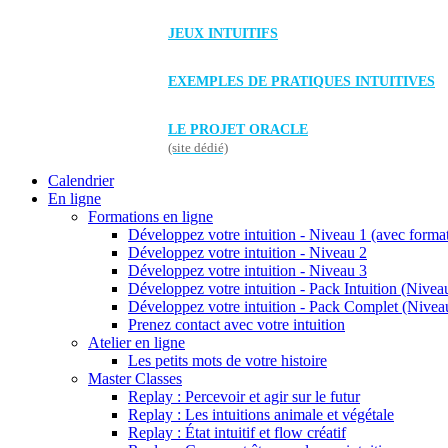
JEUX INTUITIFS
EXEMPLES DE PRATIQUES INTUITIVES
LE PROJET ORACLE
(site dédié)
Calendrier
En ligne
Formations en ligne
Développez votre intuition - Niveau 1 (avec forma
Développez votre intuition - Niveau 2
Développez votre intuition - Niveau 3
Développez votre intuition - Pack Intuition (Niveau
Développez votre intuition - Pack Complet (Niveau
Prenez contact avec votre intuition
Atelier en ligne
Les petits mots de votre histoire
Master Classes
Replay : Percevoir et agir sur le futur
Replay : Les intuitions animale et végétale
Replay : État intuitif et flow créatif