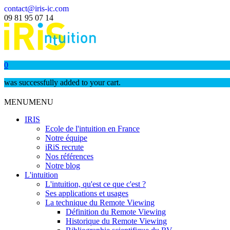
contact@iris-ic.com
09 81 95 07 14
0
was successfully added to your cart.
MENU
MENU
IRIS
Ecole de l'intuition en France
Notre équipe
iRiS recrute
Nos références
Notre blog
L'intuition
L'intuition, qu'est ce que c'est ?
Ses applications et usages
La technique du Remote Viewing
Définition du Remote Viewing
Historique du Remote Viewing