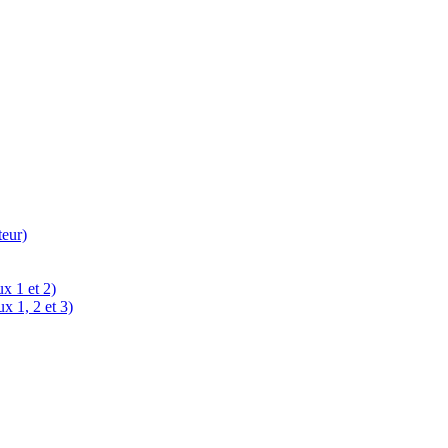
teur)
x 1 et 2)
x 1, 2 et 3)