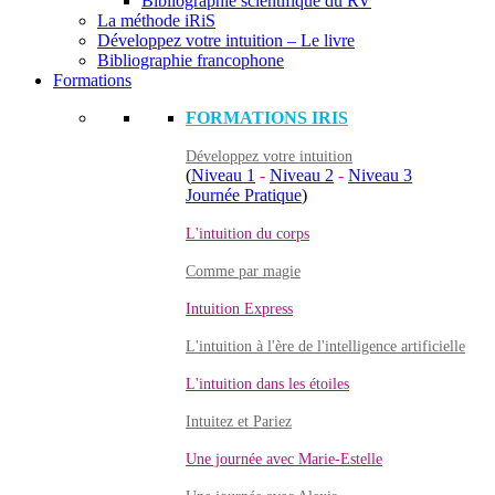
Bibliographie scientifique du RV
La méthode iRiS
Développez votre intuition – Le livre
Bibliographie francophone
Formations
FORMATIONS IRIS
Développez votre intuition
(
Niveau 1
-
Niveau 2
-
Niveau 3
Journée Pratique
)
L'intuition du corps
Comme par magie
Intuition Express
L'intuition à l'ère de l'intelligence artificielle
L'intuition dans les étoiles
Intuitez et Pariez
Une journée avec Marie-Estelle