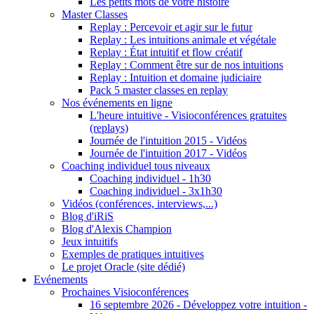
Les petits mots de votre histoire
Master Classes
Replay : Percevoir et agir sur le futur
Replay : Les intuitions animale et végétale
Replay : État intuitif et flow créatif
Replay : Comment être sur de nos intuitions
Replay : Intuition et domaine judiciaire
Pack 5 master classes en replay
Nos événements en ligne
L'heure intuitive - Visioconférences gratuites
(replays)
Journée de l'intuition 2015 - Vidéos
Journée de l'intuition 2017 - Vidéos
Coaching individuel tous niveaux
Coaching individuel - 1h30
Coaching individuel - 3x1h30
Vidéos (conférences, interviews,...)
Blog d'iRiS
Blog d'Alexis Champion
Jeux intuitifs
Exemples de pratiques intuitives
Le projet Oracle (site dédié)
Evénements
Prochaines Visioconférences
16 septembre 2026 - Développez votre intuition -