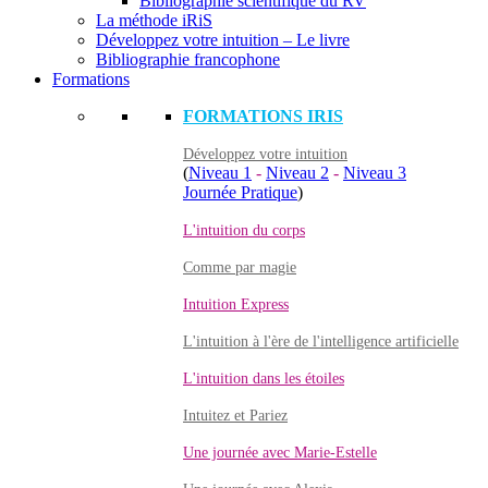
Bibliographie scientifique du RV
La méthode iRiS
Développez votre intuition – Le livre
Bibliographie francophone
Formations
FORMATIONS IRIS
Développez votre intuition
(
Niveau 1
-
Niveau 2
-
Niveau 3
Journée Pratique
)
L'intuition du corps
Comme par magie
Intuition Express
L'intuition à l'ère de l'intelligence artificielle
L'intuition dans les étoiles
Intuitez et Pariez
Une journée avec Marie-Estelle