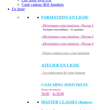
Lire notre livre d'or
Carte cadeau iRiS Intuition
En ligne
FORMATIONS EN LIGNE
- Développez votre intuition - Niveau 1
Prochaine visioconférence : 16 septembre
- Développez votre intuition - Niveau 2
- Développez votre intuition - Niveau 3
- Prenez contact avec votre intuition
ATELIER EN LIGNE
- Les petits mots de votre histoire
COACHING INDIVIDUEL
(tous niveaux)
1h30
-
3
1h30
x
MASTER CLASSES
(Replays)