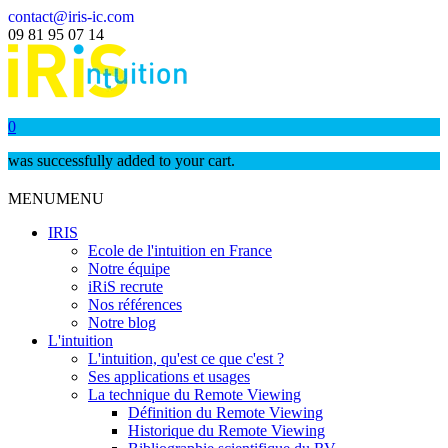
contact@iris-ic.com
09 81 95 07 14
0
was successfully added to your cart.
MENU
MENU
IRIS
Ecole de l'intuition en France
Notre équipe
iRiS recrute
Nos références
Notre blog
L'intuition
L'intuition, qu'est ce que c'est ?
Ses applications et usages
La technique du Remote Viewing
Définition du Remote Viewing
Historique du Remote Viewing