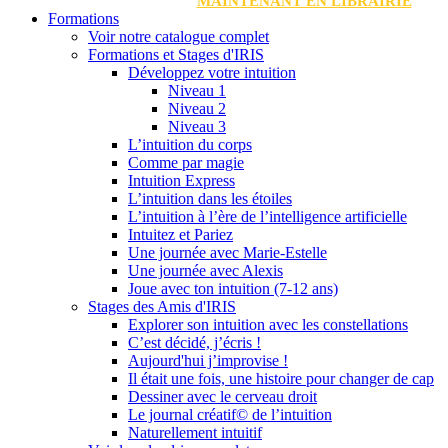
MAINTENANT EN LIBRAIRIE
Formations
Voir notre catalogue complet
Formations et Stages d'IRIS
Développez votre intuition
Niveau 1
Niveau 2
Niveau 3
L’intuition du corps
Comme par magie
Intuition Express
L’intuition dans les étoiles
L’intuition à l’ère de l’intelligence artificielle
Intuitez et Pariez
Une journée avec Marie-Estelle
Une journée avec Alexis
Joue avec ton intuition (7-12 ans)
Stages des Amis d'IRIS
Explorer son intuition avec les constellations
C’est décidé, j’écris !
Aujourd'hui j’improvise !
Il était une fois, une histoire pour changer de cap
Dessiner avec le cerveau droit
Le journal créatif© de l’intuition
Naturellement intuitif