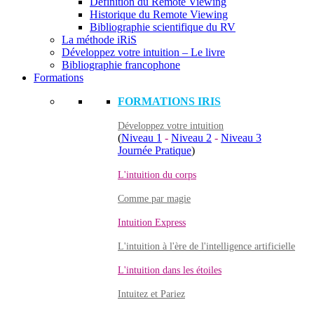
Définition du Remote Viewing
Historique du Remote Viewing
Bibliographie scientifique du RV
La méthode iRiS
Développez votre intuition – Le livre
Bibliographie francophone
Formations
FORMATIONS IRIS
Développez votre intuition
(
Niveau 1
-
Niveau 2
-
Niveau 3
Journée Pratique
)
L'intuition du corps
Comme par magie
Intuition Express
L'intuition à l'ère de l'intelligence artificielle
L'intuition dans les étoiles
Intuitez et Pariez