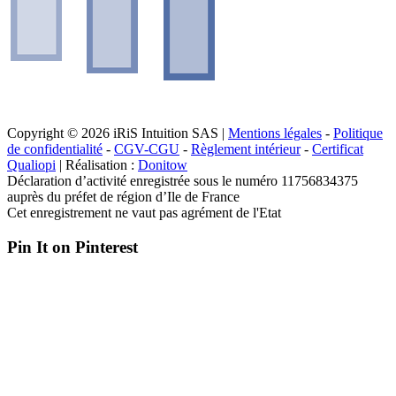
Copyright © 2026 iRiS Intuition SAS |
Mentions légales
-
Politique
de confidentialité
-
CGV-CGU
-
Règlement intérieur
-
Certificat
Qualiopi
| Réalisation :
Donitow
Déclaration d’activité enregistrée sous le numéro 11756834375
auprès du préfet de région d’Ile de France
Cet enregistrement ne vaut pas agrément de l'Etat
Pin It on Pinterest