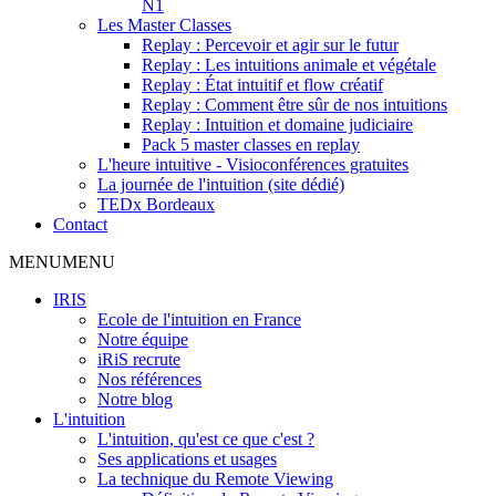
N1
Les Master Classes
Replay : Percevoir et agir sur le futur
Replay : Les intuitions animale et végétale
Replay : État intuitif et flow créatif
Replay : Comment être sûr de nos intuitions
Replay : Intuition et domaine judiciaire
Pack 5 master classes en replay
L'heure intuitive - Visioconférences gratuites
La journée de l'intuition (site dédié)
TEDx Bordeaux
Contact
MENU
MENU
IRIS
Ecole de l'intuition en France
Notre équipe
iRiS recrute
Nos références
Notre blog
L'intuition
L'intuition, qu'est ce que c'est ?
Ses applications et usages
La technique du Remote Viewing