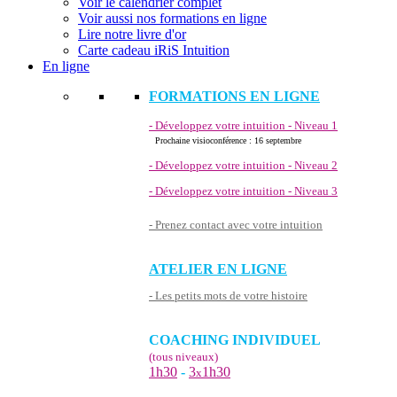
Voir le calendrier complet
Voir aussi nos formations en ligne
Lire notre livre d'or
Carte cadeau iRiS Intuition
En ligne
FORMATIONS EN LIGNE
- Développez votre intuition - Niveau 1
Prochaine visioconférence : 16 septembre
- Développez votre intuition - Niveau 2
- Développez votre intuition - Niveau 3
- Prenez contact avec votre intuition
ATELIER EN LIGNE
- Les petits mots de votre histoire
COACHING INDIVIDUEL
(tous niveaux)
1h30
-
3
1h30
x