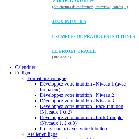
VIDÉOS GRATUITES
(des dizaines de conférences, interviews, soirées,...)
JEUX INTUITIFS
EXEMPLES DE PRATIQUES INTUITIVES
LE PROJET ORACLE
(site dédié)
Calendrier
En ligne
Formations en ligne
Développez votre intuition - Niveau 1 (avec
formateur)
Développez votre intuition - Niveau 2
Développez votre intuition - Niveau 3
Développez votre intuition - Pack Intuition
(Niveaux 1 et 2)
Développez votre intuition - Pack Complet
(Niveaux 1, 2 et 3)
Prenez contact avec votre intuition
Atelier en ligne