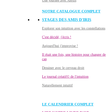
Une journée avec Alexis
NOTRE CATALOGUE COMPLET
STAGES DES AMIS D'IRIS
Explorer son intuition avec les constellations
C'est décidé, j'écris !
Aujourd'hui j'improvise !
Il était une fois, une histoire pour changer de
cap
Dessiner avec le cerveau droit
Le journal créatif© de l'intuition
Naturellement intuitif
LE CALENDRIER COMPLET