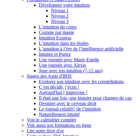
Développez votre intuition
Niveau 1
Niveau 2
Niveau 3
L’intuition du corps
Comme par magie
Intuition Express
L’intuition dans les étoiles
L’intuition à l’ère de l’intelligence artificielle
Intuitez et Pariez
Une journée avec Marie-Estelle
Une journée avec Alexis
Joue avec ton intuition (7-12 ans)
Stages des Amis d'IRIS
Explorer son intuition avec les constellations
C’est décidé, j’écris !
Aujourd'hui j’improvise !
Il était une fois, une histoire pour changer de cap
Dessiner avec le cerveau droit
Le journal créatif© de l’intuition
Naturellement intuitif
Voir le calendrier complet
Voir aussi nos formations en ligne
Lire notre livre d'or