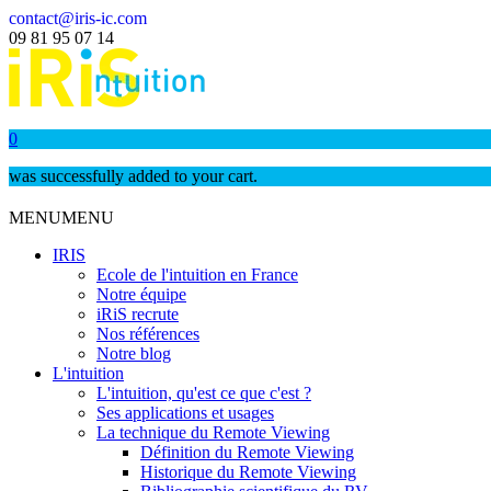
contact@iris-ic.com
09 81 95 07 14
0
was successfully added to your cart.
MENU
MENU
IRIS
Ecole de l'intuition en France
Notre équipe
iRiS recrute
Nos références
Notre blog
L'intuition
L'intuition, qu'est ce que c'est ?
Ses applications et usages
La technique du Remote Viewing
Définition du Remote Viewing
Historique du Remote Viewing