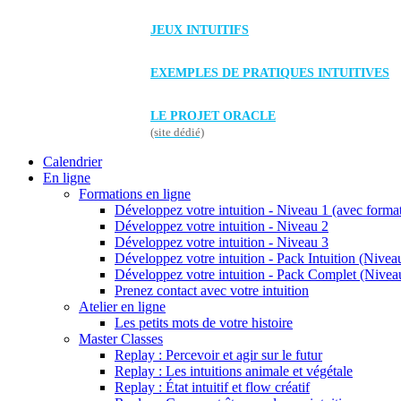
JEUX INTUITIFS
EXEMPLES DE PRATIQUES INTUITIVES
LE PROJET ORACLE
(site dédié)
Calendrier
En ligne
Formations en ligne
Développez votre intuition - Niveau 1 (avec forma
Développez votre intuition - Niveau 2
Développez votre intuition - Niveau 3
Développez votre intuition - Pack Intuition (Niveau
Développez votre intuition - Pack Complet (Niveau
Prenez contact avec votre intuition
Atelier en ligne
Les petits mots de votre histoire
Master Classes
Replay : Percevoir et agir sur le futur
Replay : Les intuitions animale et végétale
Replay : État intuitif et flow créatif