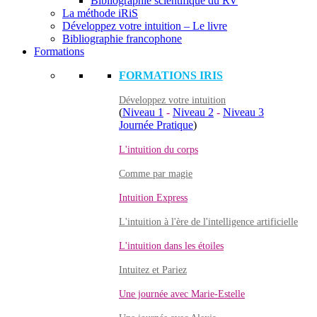
Bibliographie scientifique du RV
La méthode iRiS
Développez votre intuition – Le livre
Bibliographie francophone
Formations
FORMATIONS IRIS
Développez votre intuition
(
Niveau 1
-
Niveau 2
-
Niveau 3
Journée Pratique
)
L'intuition du corps
Comme par magie
Intuition Express
L'intuition à l'ère de l'intelligence artificielle
L'intuition dans les étoiles
Intuitez et Pariez
Une journée avec Marie-Estelle