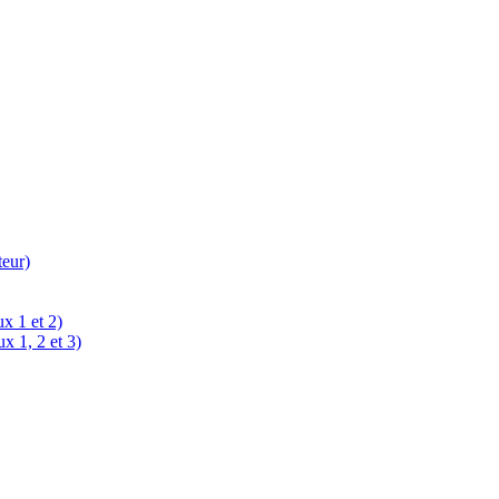
teur)
x 1 et 2)
x 1, 2 et 3)