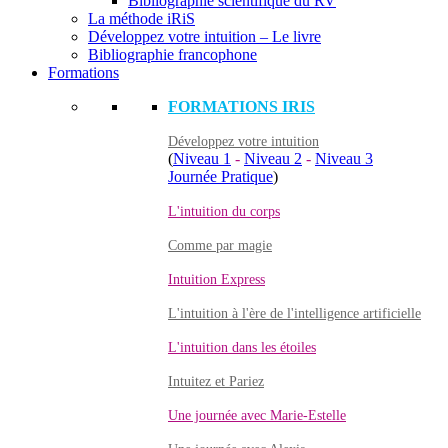
Bibliographie scientifique du RV
La méthode iRiS
Développez votre intuition – Le livre
Bibliographie francophone
Formations
FORMATIONS IRIS
Développez votre intuition
(
Niveau 1
-
Niveau 2
-
Niveau 3
Journée Pratique
)
L'intuition du corps
Comme par magie
Intuition Express
L'intuition à l'ère de l'intelligence artificielle
L'intuition dans les étoiles
Intuitez et Pariez
Une journée avec Marie-Estelle