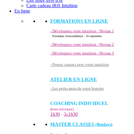
Lire notre livre d'or
Carte cadeau iRiS Intuition
En ligne
FORMATIONS EN LIGNE
- Développez votre intuition - Niveau 1
Prochaine visioconférence : 16 septembre
- Développez votre intuition - Niveau 2
- Développez votre intuition - Niveau 3
- Prenez contact avec votre intuition
ATELIER EN LIGNE
- Les petits mots de votre histoire
COACHING INDIVIDUEL
(tous niveaux)
1h30
-
3
1h30
x
MASTER CLASSES
(Replays)