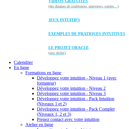
VIDÉOS GRATUITES
(des dizaines de conférences, interviews, soirées,...)
JEUX INTUITIFS
EXEMPLES DE PRATIQUES INTUITIVES
LE PROJET ORACLE
(site dédié)
Calendrier
En ligne
Formations en ligne
Développez votre intuition - Niveau 1 (avec
formateur)
Développez votre intuition - Niveau 2
Développez votre intuition - Niveau 3
Développez votre intuition - Pack Intuition
(Niveaux 1 et 2)
Développez votre intuition - Pack Complet
(Niveaux 1, 2 et 3)
Prenez contact avec votre intuition
Atelier en ligne