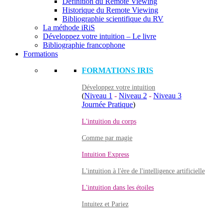
Définition du Remote Viewing
Historique du Remote Viewing
Bibliographie scientifique du RV
La méthode iRiS
Développez votre intuition – Le livre
Bibliographie francophone
Formations
FORMATIONS IRIS
Développez votre intuition
(
Niveau 1
-
Niveau 2
-
Niveau 3
Journée Pratique
)
L'intuition du corps
Comme par magie
Intuition Express
L'intuition à l'ère de l'intelligence artificielle
L'intuition dans les étoiles
Intuitez et Pariez