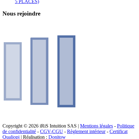
5 PLACES)
Nous rejoindre
Copyright © 2026 iRiS Intuition SAS |
Mentions légales
-
Politique
de confidentialité
-
CGV-CGU
-
Règlement intérieur
-
Certificat
Qualiopi
| Réalisation :
Donitow