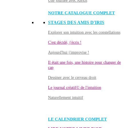
Une journée avec Alexis
NOTRE CATALOGUE COMPLET
STAGES DES AMIS D'IRIS
Explorer son intuition avec les constellations
C'est décidé, j'écris !
Aujourd'hui j'improvise !
Il était une fois, une histoire pour changer de
cap
Dessiner avec le cerveau droit
Le journal créatif© de l'intuition
Naturellement intuitif
LE CALENDRIER COMPLET