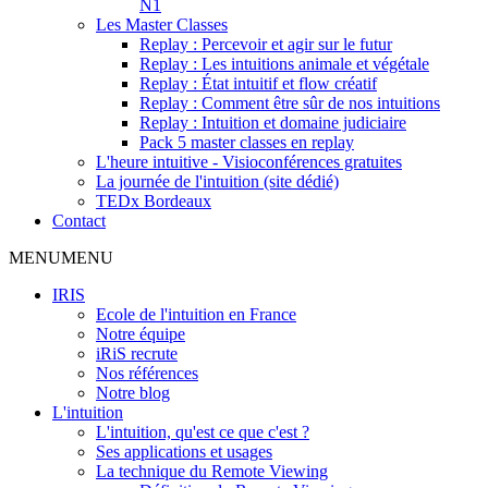
N1
Les Master Classes
Replay : Percevoir et agir sur le futur
Replay : Les intuitions animale et végétale
Replay : État intuitif et flow créatif
Replay : Comment être sûr de nos intuitions
Replay : Intuition et domaine judiciaire
Pack 5 master classes en replay
L'heure intuitive - Visioconférences gratuites
La journée de l'intuition (site dédié)
TEDx Bordeaux
Contact
MENU
MENU
IRIS
Ecole de l'intuition en France
Notre équipe
iRiS recrute
Nos références
Notre blog
L'intuition
L'intuition, qu'est ce que c'est ?
Ses applications et usages
La technique du Remote Viewing