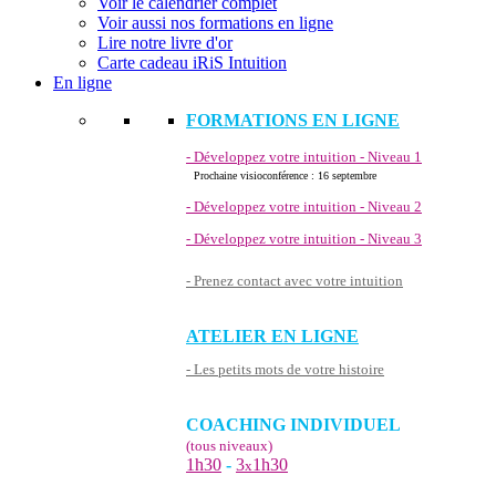
Voir le calendrier complet
Voir aussi nos formations en ligne
Lire notre livre d'or
Carte cadeau iRiS Intuition
En ligne
FORMATIONS EN LIGNE
- Développez votre intuition - Niveau 1
Prochaine visioconférence : 16 septembre
- Développez votre intuition - Niveau 2
- Développez votre intuition - Niveau 3
- Prenez contact avec votre intuition
ATELIER EN LIGNE
- Les petits mots de votre histoire
COACHING INDIVIDUEL
(tous niveaux)
1h30
-
3
1h30
x