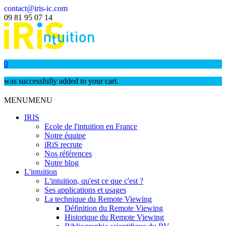
contact@iris-ic.com
09 81 95 07 14
0
was successfully added to your cart.
MENU
MENU
IRIS
Ecole de l'intuition en France
Notre équipe
iRiS recrute
Nos références
Notre blog
L'intuition
L'intuition, qu'est ce que c'est ?
Ses applications et usages
La technique du Remote Viewing
Définition du Remote Viewing
Historique du Remote Viewing