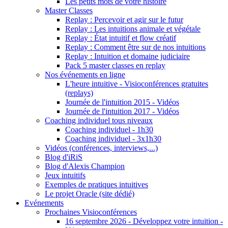
Les petits mots de votre histoire
Master Classes
Replay : Percevoir et agir sur le futur
Replay : Les intuitions animale et végétale
Replay : État intuitif et flow créatif
Replay : Comment être sur de nos intuitions
Replay : Intuition et domaine judiciaire
Pack 5 master classes en replay
Nos événements en ligne
L'heure intuitive - Visioconférences gratuites
(replays)
Journée de l'intuition 2015 - Vidéos
Journée de l'intuition 2017 - Vidéos
Coaching individuel tous niveaux
Coaching individuel - 1h30
Coaching individuel - 3x1h30
Vidéos (conférences, interviews,...)
Blog d'iRiS
Blog d'Alexis Champion
Jeux intuitifs
Exemples de pratiques intuitives
Le projet Oracle (site dédié)
Evénements
Prochaines Visioconférences
16 septembre 2026 - Développez votre intuition -