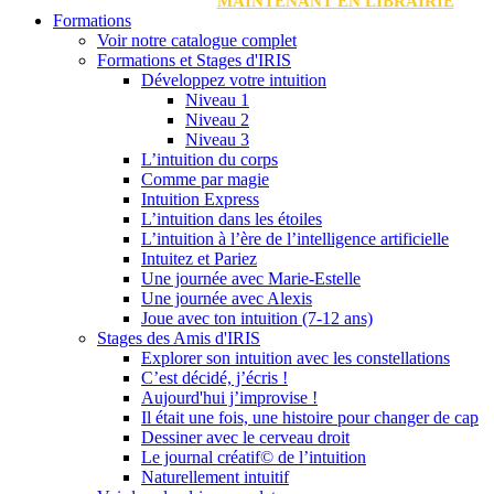
MAINTENANT EN LIBRAIRIE
Formations
Voir notre catalogue complet
Formations et Stages d'IRIS
Développez votre intuition
Niveau 1
Niveau 2
Niveau 3
L’intuition du corps
Comme par magie
Intuition Express
L’intuition dans les étoiles
L’intuition à l’ère de l’intelligence artificielle
Intuitez et Pariez
Une journée avec Marie-Estelle
Une journée avec Alexis
Joue avec ton intuition (7-12 ans)
Stages des Amis d'IRIS
Explorer son intuition avec les constellations
C’est décidé, j’écris !
Aujourd'hui j’improvise !
Il était une fois, une histoire pour changer de cap
Dessiner avec le cerveau droit
Le journal créatif© de l’intuition
Naturellement intuitif