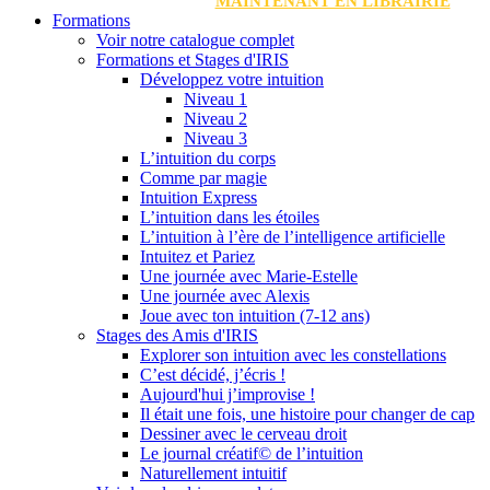
MAINTENANT EN LIBRAIRIE
Formations
Voir notre catalogue complet
Formations et Stages d'IRIS
Développez votre intuition
Niveau 1
Niveau 2
Niveau 3
L’intuition du corps
Comme par magie
Intuition Express
L’intuition dans les étoiles
L’intuition à l’ère de l’intelligence artificielle
Intuitez et Pariez
Une journée avec Marie-Estelle
Une journée avec Alexis
Joue avec ton intuition (7-12 ans)
Stages des Amis d'IRIS
Explorer son intuition avec les constellations
C’est décidé, j’écris !
Aujourd'hui j’improvise !
Il était une fois, une histoire pour changer de cap
Dessiner avec le cerveau droit
Le journal créatif© de l’intuition
Naturellement intuitif