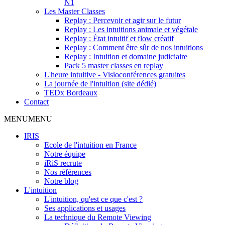
N1
Les Master Classes
Replay : Percevoir et agir sur le futur
Replay : Les intuitions animale et végétale
Replay : État intuitif et flow créatif
Replay : Comment être sûr de nos intuitions
Replay : Intuition et domaine judiciaire
Pack 5 master classes en replay
L'heure intuitive - Visioconférences gratuites
La journée de l'intuition (site dédié)
TEDx Bordeaux
Contact
MENU
MENU
IRIS
Ecole de l'intuition en France
Notre équipe
iRiS recrute
Nos références
Notre blog
L'intuition
L'intuition, qu'est ce que c'est ?
Ses applications et usages
La technique du Remote Viewing