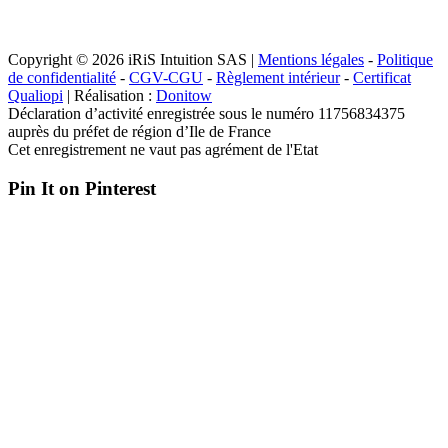
Copyright © 2026 iRiS Intuition SAS |
Mentions légales
-
Politique
de confidentialité
-
CGV-CGU
-
Règlement intérieur
-
Certificat
Qualiopi
| Réalisation :
Donitow
Déclaration d’activité enregistrée sous le numéro 11756834375
auprès du préfet de région d’Ile de France
Cet enregistrement ne vaut pas agrément de l'Etat
Pin It on Pinterest