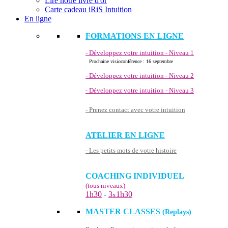
Lire notre livre d'or
Carte cadeau iRiS Intuition
En ligne
FORMATIONS EN LIGNE
- Développez votre intuition - Niveau 1
Prochaine visioconférence : 16 septembre
- Développez votre intuition - Niveau 2
- Développez votre intuition - Niveau 3
- Prenez contact avec votre intuition
ATELIER EN LIGNE
- Les petits mots de votre histoire
COACHING INDIVIDUEL
(tous niveaux)
1h30
-
3
1h30
x
MASTER CLASSES
(Replays)