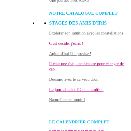
Une journée avec Alexis
NOTRE CATALOGUE COMPLET
STAGES DES AMIS D'IRIS
Explorer son intuition avec les constellations
C'est décidé, j'écris !
Aujourd'hui j'improvise !
Il était une fois, une histoire pour changer de
cap
Dessiner avec le cerveau droit
Le journal créatif© de l'intuition
Naturellement intuitif
LE CALENDRIER COMPLET