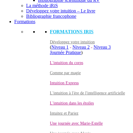
Bibliographie scientifique du RV
La méthode iRiS
Développez votre intuition – Le livre
Bibliographie francophone
Formations
FORMATIONS IRIS
Développez votre intuition
(
Niveau 1
-
Niveau 2
-
Niveau 3
Journée Pratique
)
L'intuition du corps
Comme par magie
Intuition Express
L'intuition à l'ère de l'intelligence artificielle
L'intuition dans les étoiles
Intuitez et Pariez
Une journée avec Marie-Estelle