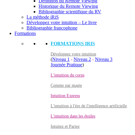
Définition du Remote Viewing
Historique du Remote Viewing
Bibliographie scientifique du RV
La méthode iRiS
Développez votre intuition – Le livre
Bibliographie francophone
Formations
FORMATIONS IRIS
Développez votre intuition
(
Niveau 1
-
Niveau 2
-
Niveau 3
Journée Pratique
)
L'intuition du corps
Comme par magie
Intuition Express
L'intuition à l'ère de l'intelligence artificielle
L'intuition dans les étoiles
Intuitez et Pariez