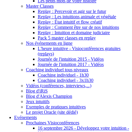
Les petits mots de votre histoire
Master Classes
Replay : Percevoir et agir sur le futur
Replay : Les intuitions animale et végétale
Replay : État intuitif et flow créatif
Replay : Comment être sur de nos intuitions
Replay : Intuition et domaine judiciaire
Pack 5 master classes en replay
Nos événements en ligne
L'heure intuitive - Visioconférences gratuites
(replays)
Journée de l'intuition 2015 - Vidéos
Journée de l'intuition 2017 - Vidéos
Coaching individuel tous niveaux
Coaching individuel - 1h30
Coaching individuel - 3x1h30
Vidéos (conférences, interviews,...)
Blog d'iRiS
Blog d'Alexis Champion
Jeux intuitifs
Exemples de pratiques intuitives
Le projet Oracle (site dédié)
Evénements
Prochaines Visioconférences
16 septembre 2026 - Développez votre intuition -