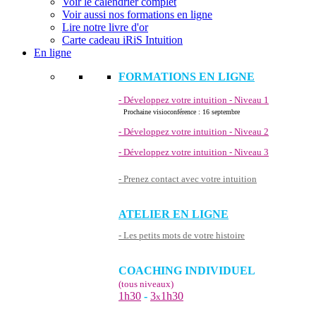
Voir le calendrier complet
Voir aussi nos formations en ligne
Lire notre livre d'or
Carte cadeau iRiS Intuition
En ligne
FORMATIONS EN LIGNE
- Développez votre intuition - Niveau 1
Prochaine visioconférence : 16 septembre
- Développez votre intuition - Niveau 2
- Développez votre intuition - Niveau 3
- Prenez contact avec votre intuition
ATELIER EN LIGNE
- Les petits mots de votre histoire
COACHING INDIVIDUEL
(tous niveaux)
1h30
-
3
1h30
x