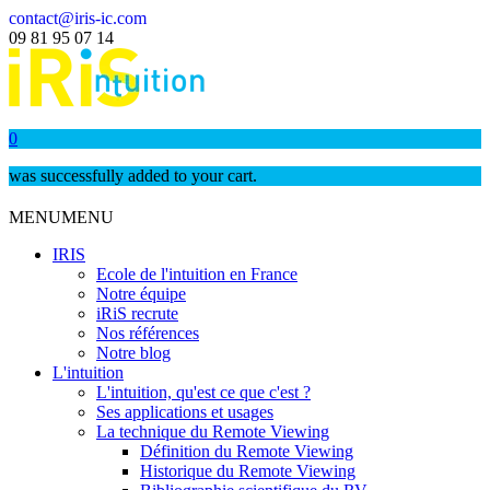
contact@iris-ic.com
09 81 95 07 14
0
was successfully added to your cart.
MENU
MENU
IRIS
Ecole de l'intuition en France
Notre équipe
iRiS recrute
Nos références
Notre blog
L'intuition
L'intuition, qu'est ce que c'est ?
Ses applications et usages
La technique du Remote Viewing
Définition du Remote Viewing
Historique du Remote Viewing