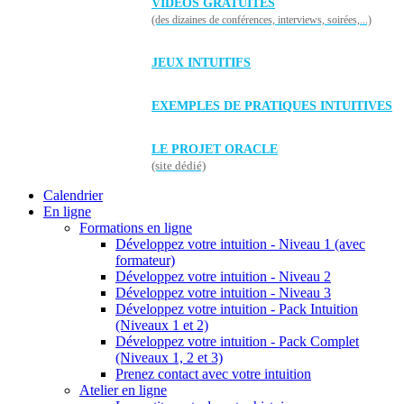
VIDÉOS GRATUITES
(des dizaines de conférences, interviews, soirées,...)
JEUX INTUITIFS
EXEMPLES DE PRATIQUES INTUITIVES
LE PROJET ORACLE
(site dédié)
Calendrier
En ligne
Formations en ligne
Développez votre intuition - Niveau 1 (avec
formateur)
Développez votre intuition - Niveau 2
Développez votre intuition - Niveau 3
Développez votre intuition - Pack Intuition
(Niveaux 1 et 2)
Développez votre intuition - Pack Complet
(Niveaux 1, 2 et 3)
Prenez contact avec votre intuition
Atelier en ligne