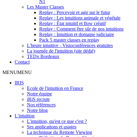
N1
Les Master Classes
Replay : Percevoir et agir sur le futur
Replay : Les intuitions animale et végétale
Replay : État intuitif et flow créatif
Replay : Comment être sûr de nos intuitions
Replay : Intuition et domaine judiciaire
Pack 5 master classes en replay
L'heure intuitive - Visioconférences gratuites
La journée de l'intuition (site dédié)
TEDx Bordeaux
Contact
MENU
MENU
IRIS
Ecole de l'intuition en France
Notre équipe
iRiS recrute
Nos références
Notre blog
L'intuition
L'intuition, qu'est ce que c'est ?
Ses applications et usages
La technique du Remote Viewing