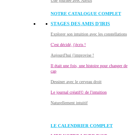
Une journée avec Alexis
NOTRE CATALOGUE COMPLET
STAGES DES AMIS D'IRIS
Explorer son intuition avec les constellations
C'est décidé, j'écris !
Aujourd'hui j'improvise !
Il était une fois, une histoire pour changer de
cap
Dessiner avec le cerveau droit
Le journal créatif© de l'intuition
Naturellement intuitif
LE CALENDRIER COMPLET