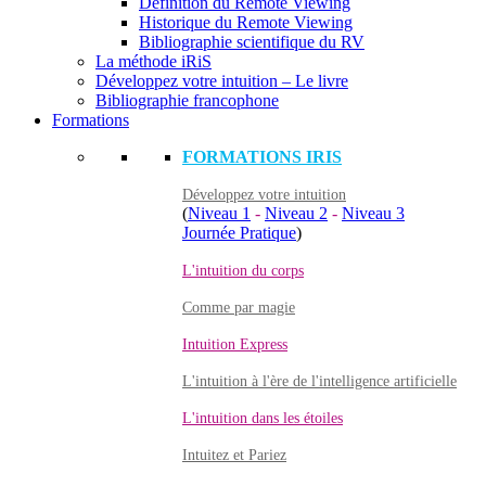
Définition du Remote Viewing
Historique du Remote Viewing
Bibliographie scientifique du RV
La méthode iRiS
Développez votre intuition – Le livre
Bibliographie francophone
Formations
FORMATIONS IRIS
Développez votre intuition
(
Niveau 1
-
Niveau 2
-
Niveau 3
Journée Pratique
)
L'intuition du corps
Comme par magie
Intuition Express
L'intuition à l'ère de l'intelligence artificielle
L'intuition dans les étoiles
Intuitez et Pariez