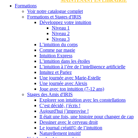
MAINTENANT EN LIBRAIRIE
Formations
Voir notre catalogue complet
Formations et Stages d'IRIS
Développez votre intuition
Niveau 1
Niveau 2
Niveau 3
L’intuition du corps
Comme par magie
Intuition Express
L’intuition dans les étoiles
L’intuition à l’ère de l’intelligence artificielle
Intuitez et Pariez
Une journée avec Marie-Estelle
Une journée avec Alexis
Joue avec ton intuition (7-12 ans)
Stages des Amis d'IRIS
Explorer son intuition avec les constellations
C’est décidé, j’écris !
Aujourd'hui j’improvise !
Il était une fois, une histoire pour changer de cap
Dessiner avec le cerveau droit
Le journal créatif© de l’intuition
Naturellement intuitif