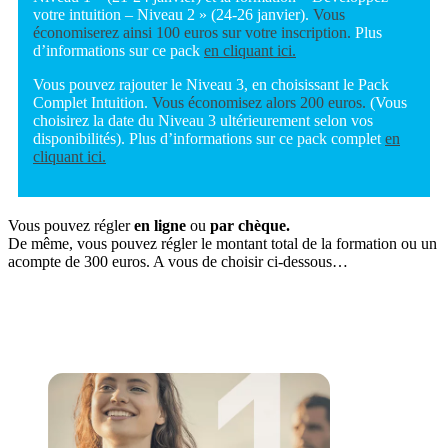
votre intuition – Niveau 2 » (24-26 janvier).
Vous
économiserez ainsi 100 euros sur votre inscription.
Plus
d’informations sur ce pack
en cliquant ici.
Vous pouvez rajouter le Niveau 3, en choisissant le Pack
Complet Intuition.
Vous économisez alors 200 euros.
(Vous
choisirez la date du Niveau 3 ultérieurement selon vos
disponibilités). Plus d’informations sur ce pack complet
en
cliquant ici.
Vous pouvez régler
en ligne
ou
par chèque.
De même, vous pouvez régler le montant total de la formation ou un
acompte de 300 euros. A vous de choisir ci-dessous…