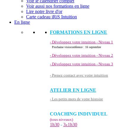
Voir le calendrier complet
Voir aussi nos formations en ligne
Lire notre livre d'or
Carte cadeau iRiS Intuition
En ligne
FORMATIONS EN LIGNE
- Développez votre intuition - Niveau 1
Prochaine visioconférence : 16 septembre
- Développez votre intuition - Niveau 2
- Développez votre intuition - Niveau 3
- Prenez contact avec votre intuition
ATELIER EN LIGNE
- Les petits mots de votre histoire
COACHING INDIVIDUEL
(tous niveaux)
1h30
-
3
1h30
x