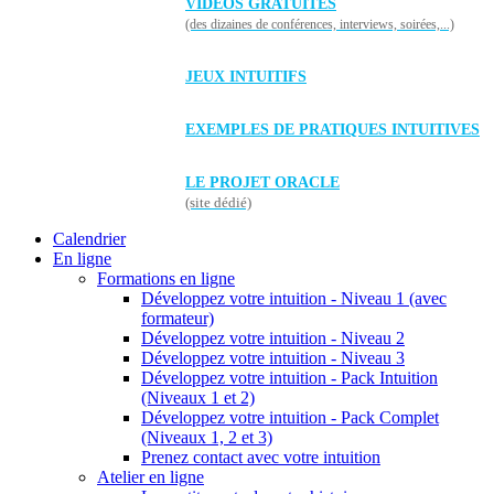
VIDÉOS GRATUITES
(des dizaines de conférences, interviews, soirées,...)
JEUX INTUITIFS
EXEMPLES DE PRATIQUES INTUITIVES
LE PROJET ORACLE
(site dédié)
Calendrier
En ligne
Formations en ligne
Développez votre intuition - Niveau 1 (avec
formateur)
Développez votre intuition - Niveau 2
Développez votre intuition - Niveau 3
Développez votre intuition - Pack Intuition
(Niveaux 1 et 2)
Développez votre intuition - Pack Complet
(Niveaux 1, 2 et 3)
Prenez contact avec votre intuition
Atelier en ligne