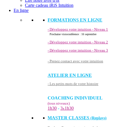
Lire notre livre d'or
Carte cadeau iRiS Intuition
En ligne
FORMATIONS EN LIGNE
- Développez votre intuition - Niveau 1
Prochaine visioconférence : 16 septembre
- Développez votre intuition - Niveau 2
- Développez votre intuition - Niveau 3
- Prenez contact avec votre intuition
ATELIER EN LIGNE
- Les petits mots de votre histoire
COACHING INDIVIDUEL
(tous niveaux)
1h30
-
3
1h30
x
MASTER CLASSES
(Replays)