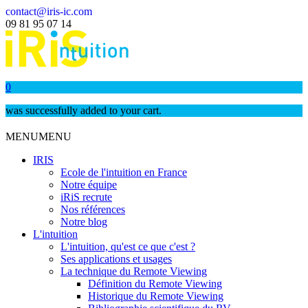
contact@iris-ic.com
09 81 95 07 14
0
was successfully added to your cart.
MENU
MENU
IRIS
Ecole de l'intuition en France
Notre équipe
iRiS recrute
Nos références
Notre blog
L'intuition
L'intuition, qu'est ce que c'est ?
Ses applications et usages
La technique du Remote Viewing
Définition du Remote Viewing
Historique du Remote Viewing