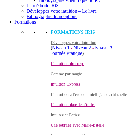
Bibliographie scientifique du RV
La méthode iRiS
Développez votre intuition – Le livre
Bibliographie francophone
Formations
FORMATIONS IRIS
Développez votre intuition
(
Niveau 1
-
Niveau 2
-
Niveau 3
Journée Pratique
)
L'intuition du corps
Comme par magie
Intuition Express
L'intuition à l'ère de l'intelligence artificielle
L'intuition dans les étoiles
Intuitez et Pariez
Une journée avec Marie-Estelle