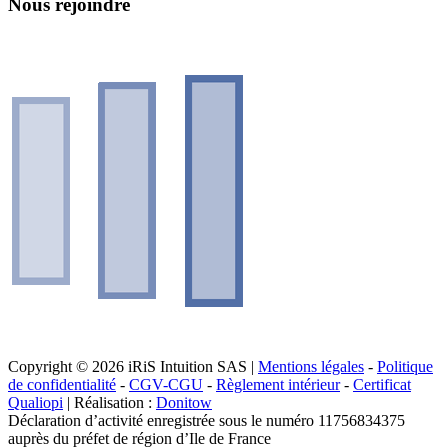
Nous rejoindre
Copyright © 2026 iRiS Intuition SAS |
Mentions légales
-
Politique
de confidentialité
-
CGV-CGU
-
Règlement intérieur
-
Certificat
Qualiopi
| Réalisation :
Donitow
Déclaration d’activité enregistrée sous le numéro 11756834375
auprès du préfet de région d’Ile de France