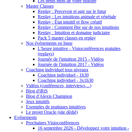
Les petits mots de votre histoire
Master Classes
Replay : Percevoir et agir sur le futur
Replay : Les intuitions animale et végétale
Replay : État intuitif et flow créatif
Replay : Comment être sur de nos intuitions
Replay : Intuition et domaine judiciaire
Pack 5 master classes en replay
Nos événements en ligne
L'heure intuitive - Visioconférences gratuites
(replays)
Journée de l'intuition 2015 - Vidéos
Journée de l'intuition 2017 - Vidéos
Coaching individuel tous niveaux
Coaching individuel - 1h30
Coaching individuel - 3x1h30
Vidéos (conférences, interviews,...)
Blog d'iRiS
Blog d'Alexis Champion
Jeux intuitifs
Exemples de pratiques intuitives
Le projet Oracle (site dédié)
Evénements
Prochaines Visioconférences
16 septembre 2026 - Développez votre intuition -