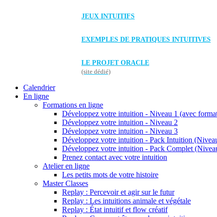
JEUX INTUITIFS
EXEMPLES DE PRATIQUES INTUITIVES
LE PROJET ORACLE
(site dédié)
Calendrier
En ligne
Formations en ligne
Développez votre intuition - Niveau 1 (avec forma
Développez votre intuition - Niveau 2
Développez votre intuition - Niveau 3
Développez votre intuition - Pack Intuition (Niveau
Développez votre intuition - Pack Complet (Niveau
Prenez contact avec votre intuition
Atelier en ligne
Les petits mots de votre histoire
Master Classes
Replay : Percevoir et agir sur le futur
Replay : Les intuitions animale et végétale
Replay : État intuitif et flow créatif