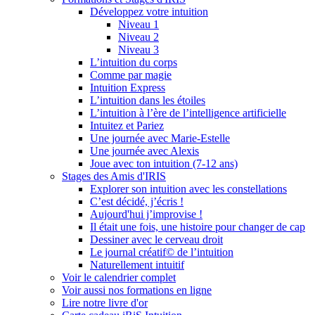
Développez votre intuition
Niveau 1
Niveau 2
Niveau 3
L’intuition du corps
Comme par magie
Intuition Express
L’intuition dans les étoiles
L’intuition à l’ère de l’intelligence artificielle
Intuitez et Pariez
Une journée avec Marie-Estelle
Une journée avec Alexis
Joue avec ton intuition (7-12 ans)
Stages des Amis d'IRIS
Explorer son intuition avec les constellations
C’est décidé, j’écris !
Aujourd'hui j’improvise !
Il était une fois, une histoire pour changer de cap
Dessiner avec le cerveau droit
Le journal créatif© de l’intuition
Naturellement intuitif
Voir le calendrier complet
Voir aussi nos formations en ligne
Lire notre livre d'or