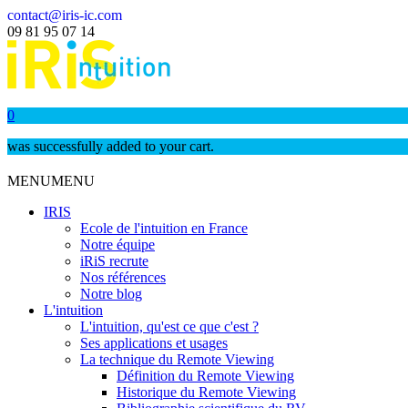
contact@iris-ic.com
09 81 95 07 14
0
was successfully added to your cart.
MENU
MENU
IRIS
Ecole de l'intuition en France
Notre équipe
iRiS recrute
Nos références
Notre blog
L'intuition
L'intuition, qu'est ce que c'est ?
Ses applications et usages
La technique du Remote Viewing
Définition du Remote Viewing
Historique du Remote Viewing