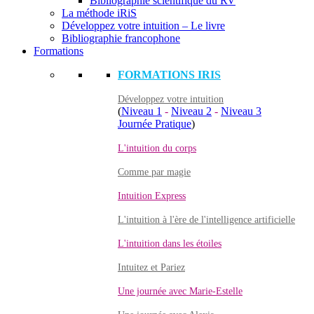
Bibliographie scientifique du RV
La méthode iRiS
Développez votre intuition – Le livre
Bibliographie francophone
Formations
FORMATIONS IRIS
Développez votre intuition
(
Niveau 1
-
Niveau 2
-
Niveau 3
Journée Pratique
)
L'intuition du corps
Comme par magie
Intuition Express
L'intuition à l'ère de l'intelligence artificielle
L'intuition dans les étoiles
Intuitez et Pariez
Une journée avec Marie-Estelle