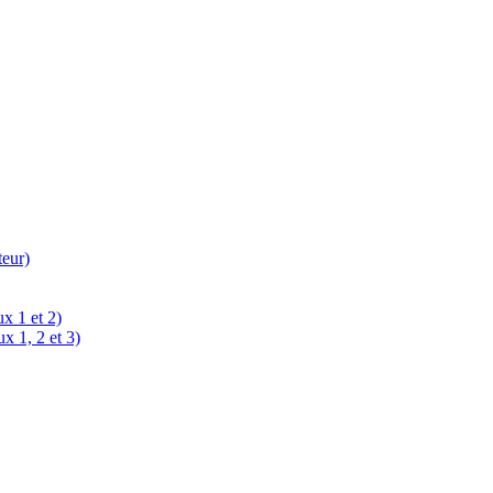
teur)
x 1 et 2)
x 1, 2 et 3)