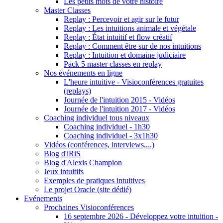
Les petits mots de votre histoire
Master Classes
Replay : Percevoir et agir sur le futur
Replay : Les intuitions animale et végétale
Replay : État intuitif et flow créatif
Replay : Comment être sur de nos intuitions
Replay : Intuition et domaine judiciaire
Pack 5 master classes en replay
Nos événements en ligne
L'heure intuitive - Visioconférences gratuites
(replays)
Journée de l'intuition 2015 - Vidéos
Journée de l'intuition 2017 - Vidéos
Coaching individuel tous niveaux
Coaching individuel - 1h30
Coaching individuel - 3x1h30
Vidéos (conférences, interviews,...)
Blog d'iRiS
Blog d'Alexis Champion
Jeux intuitifs
Exemples de pratiques intuitives
Le projet Oracle (site dédié)
Evénements
Prochaines Visioconférences
16 septembre 2026 - Développez votre intuition -