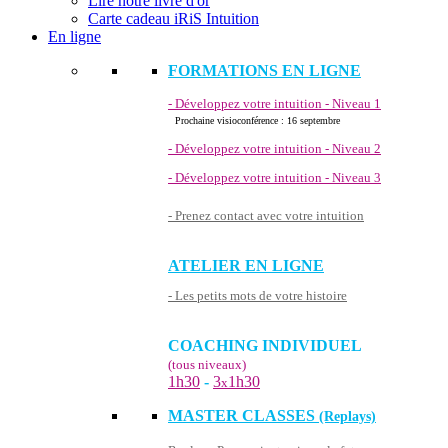
Lire notre livre d'or
Carte cadeau iRiS Intuition
En ligne
FORMATIONS EN LIGNE
- Développez votre intuition - Niveau 1
Prochaine visioconférence : 16 septembre
- Développez votre intuition - Niveau 2
- Développez votre intuition - Niveau 3
- Prenez contact avec votre intuition
ATELIER EN LIGNE
- Les petits mots de votre histoire
COACHING INDIVIDUEL
(tous niveaux)
1h30
-
3
1h30
x
MASTER CLASSES
(Replays)