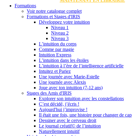
MAINTENANT EN LIBRAIRIE
Formations
Voir notre catalogue complet
Formations et Stages d'IRIS
Développez votre intuition
Niveau 1
Niveau 2
Niveau 3
L’intuition du corps
Comme par magie
Intuition Express
L’intuition dans les étoiles
L’intuition à l’ère de l’intelligence artificielle
Intuitez et Pariez
Une journée avec Marie-Estelle
Une journée avec Alexis
Joue avec ton intuition (7-12 ans)
Stages des Amis d'IRIS
Explorer son intuition avec les constellations
C’est décidé, j’écris !
Aujourd'hui j’improvise !
Il était une fois, une histoire pour changer de cap
Dessiner avec le cerveau droit
Le journal créatif© de l’intuition
Naturellement intuitif