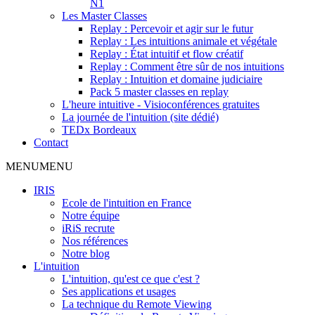
N1
Les Master Classes
Replay : Percevoir et agir sur le futur
Replay : Les intuitions animale et végétale
Replay : État intuitif et flow créatif
Replay : Comment être sûr de nos intuitions
Replay : Intuition et domaine judiciaire
Pack 5 master classes en replay
L'heure intuitive - Visioconférences gratuites
La journée de l'intuition (site dédié)
TEDx Bordeaux
Contact
MENU
MENU
IRIS
Ecole de l'intuition en France
Notre équipe
iRiS recrute
Nos références
Notre blog
L'intuition
L'intuition, qu'est ce que c'est ?
Ses applications et usages
La technique du Remote Viewing