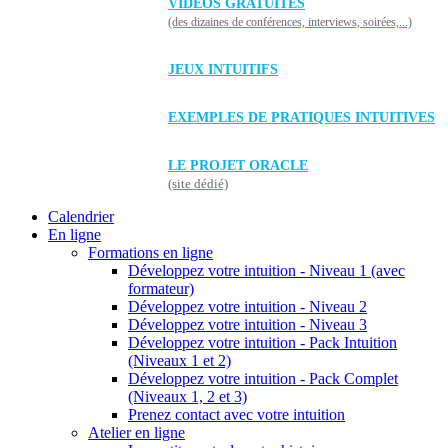
VIDÉOS GRATUITES
(des dizaines de conférences, interviews, soirées,...)
JEUX INTUITIFS
EXEMPLES DE PRATIQUES INTUITIVES
LE PROJET ORACLE
(site dédié)
Calendrier
En ligne
Formations en ligne
Développez votre intuition - Niveau 1 (avec
formateur)
Développez votre intuition - Niveau 2
Développez votre intuition - Niveau 3
Développez votre intuition - Pack Intuition
(Niveaux 1 et 2)
Développez votre intuition - Pack Complet
(Niveaux 1, 2 et 3)
Prenez contact avec votre intuition
Atelier en ligne