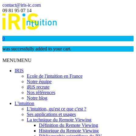
contact@iris-ic.com
09 81 95 07 14
0
was successfully added to your cart.
MENU
MENU
IRIS
Ecole de l'intuition en France
Notre équipe
iRiS recrute
Nos références
Notre blog
L'intuition
L'intuition, qu'est ce que c'est ?
Ses applications et usages
La technique du Remote Viewing
Définition du Remote Viewing
Historique du Remote Viewing