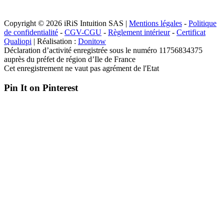
Copyright © 2026 iRiS Intuition SAS |
Mentions légales
-
Politique
de confidentialité
-
CGV-CGU
-
Règlement intérieur
-
Certificat
Qualiopi
| Réalisation :
Donitow
Déclaration d’activité enregistrée sous le numéro 11756834375
auprès du préfet de région d’Ile de France
Cet enregistrement ne vaut pas agrément de l'Etat
Pin It on Pinterest