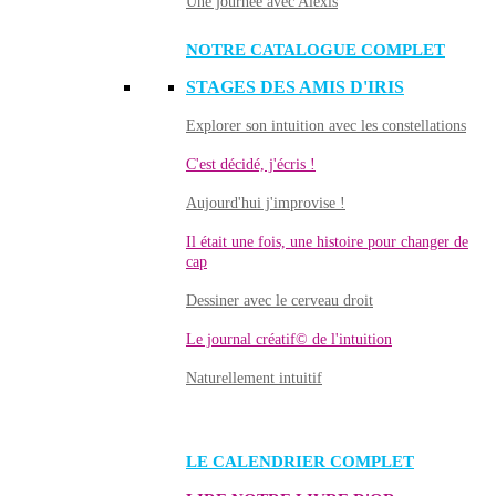
Une journée avec Alexis
NOTRE CATALOGUE COMPLET
STAGES DES AMIS D'IRIS
Explorer son intuition avec les constellations
C'est décidé, j'écris !
Aujourd'hui j'improvise !
Il était une fois, une histoire pour changer de
cap
Dessiner avec le cerveau droit
Le journal créatif© de l'intuition
Naturellement intuitif
LE CALENDRIER COMPLET