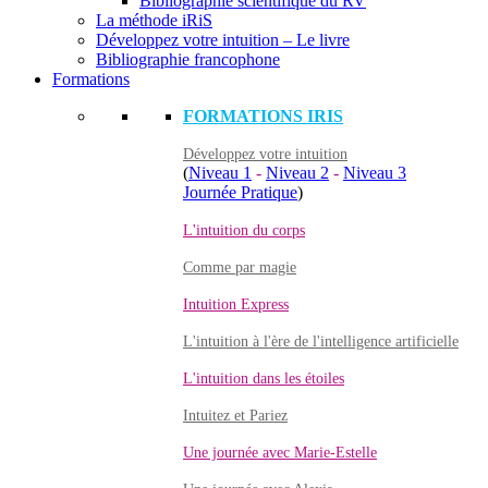
Bibliographie scientifique du RV
La méthode iRiS
Développez votre intuition – Le livre
Bibliographie francophone
Formations
FORMATIONS IRIS
Développez votre intuition
(
Niveau 1
-
Niveau 2
-
Niveau 3
Journée Pratique
)
L'intuition du corps
Comme par magie
Intuition Express
L'intuition à l'ère de l'intelligence artificielle
L'intuition dans les étoiles
Intuitez et Pariez
Une journée avec Marie-Estelle