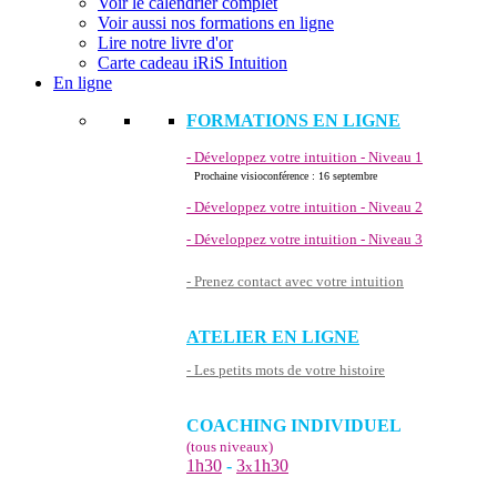
Voir le calendrier complet
Voir aussi nos formations en ligne
Lire notre livre d'or
Carte cadeau iRiS Intuition
En ligne
FORMATIONS EN LIGNE
- Développez votre intuition - Niveau 1
Prochaine visioconférence : 16 septembre
- Développez votre intuition - Niveau 2
- Développez votre intuition - Niveau 3
- Prenez contact avec votre intuition
ATELIER EN LIGNE
- Les petits mots de votre histoire
COACHING INDIVIDUEL
(tous niveaux)
1h30
-
3
1h30
x