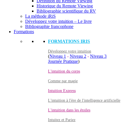
Définition du Remote Viewing
Historique du Remote Viewing
Bibliographie scientifique du RV
La méthode iRiS
Développez votre intuition – Le livre
Bibliographie francophone
Formations
FORMATIONS IRIS
Développez votre intuition
(
Niveau 1
-
Niveau 2
-
Niveau 3
Journée Pratique
)
L'intuition du corps
Comme par magie
Intuition Express
L'intuition à l'ère de l'intelligence artificielle
L'intuition dans les étoiles
Intuitez et Pariez