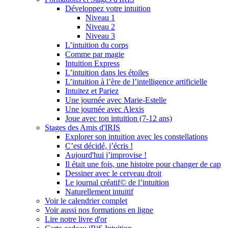
Développez votre intuition
Niveau 1
Niveau 2
Niveau 3
L’intuition du corps
Comme par magie
Intuition Express
L’intuition dans les étoiles
L’intuition à l’ère de l’intelligence artificielle
Intuitez et Pariez
Une journée avec Marie-Estelle
Une journée avec Alexis
Joue avec ton intuition (7-12 ans)
Stages des Amis d'IRIS
Explorer son intuition avec les constellations
C’est décidé, j’écris !
Aujourd'hui j’improvise !
Il était une fois, une histoire pour changer de cap
Dessiner avec le cerveau droit
Le journal créatif© de l’intuition
Naturellement intuitif
Voir le calendrier complet
Voir aussi nos formations en ligne
Lire notre livre d'or