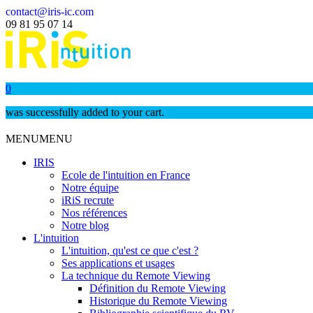
contact@iris-ic.com
09 81 95 07 14
0
was successfully added to your cart.
MENU
MENU
IRIS
Ecole de l'intuition en France
Notre équipe
iRiS recrute
Nos références
Notre blog
L'intuition
L'intuition, qu'est ce que c'est ?
Ses applications et usages
La technique du Remote Viewing
Définition du Remote Viewing
Historique du Remote Viewing