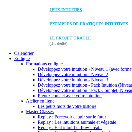
JEUX INTUITIFS
EXEMPLES DE PRATIQUES INTUITIVES
LE PROJET ORACLE
(site dédié)
Calendrier
En ligne
Formations en ligne
Développez votre intuition - Niveau 1 (avec forma
Développez votre intuition - Niveau 2
Développez votre intuition - Niveau 3
Développez votre intuition - Pack Intuition (Niveau
Développez votre intuition - Pack Complet (Niveau
Prenez contact avec votre intuition
Atelier en ligne
Les petits mots de votre histoire
Master Classes
Replay : Percevoir et agir sur le futur
Replay : Les intuitions animale et végétale
Replay : État intuitif et flow créatif