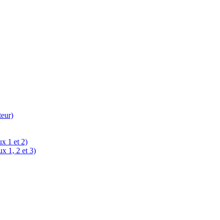
teur)
x 1 et 2)
x 1, 2 et 3)