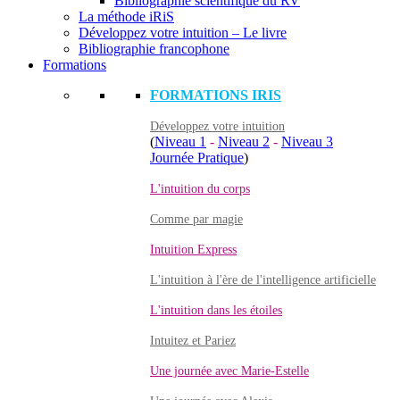
Bibliographie scientifique du RV
La méthode iRiS
Développez votre intuition – Le livre
Bibliographie francophone
Formations
FORMATIONS IRIS
Développez votre intuition
(
Niveau 1
-
Niveau 2
-
Niveau 3
Journée Pratique
)
L'intuition du corps
Comme par magie
Intuition Express
L'intuition à l'ère de l'intelligence artificielle
L'intuition dans les étoiles
Intuitez et Pariez
Une journée avec Marie-Estelle