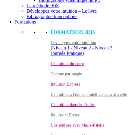
Bibliographie scientifique du RV
La méthode iRiS
Développez votre intuition – Le livre
Bibliographie francophone
Formations
FORMATIONS IRIS
Développez votre intuition
(
Niveau 1
-
Niveau 2
-
Niveau 3
Journée Pratique
)
L'intuition du corps
Comme par magie
Intuition Express
L'intuition à l'ère de l'intelligence artificielle
L'intuition dans les étoiles
Intuitez et Pariez
Une journée avec Marie-Estelle