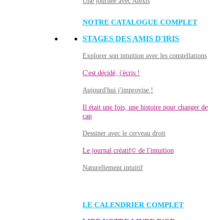
Une journée avec Alexis
NOTRE CATALOGUE COMPLET
STAGES DES AMIS D'IRIS
Explorer son intuition avec les constellations
C'est décidé, j'écris !
Aujourd'hui j'improvise !
Il était une fois, une histoire pour changer de
cap
Dessiner avec le cerveau droit
Le journal créatif© de l'intuition
Naturellement intuitif
LE CALENDRIER COMPLET