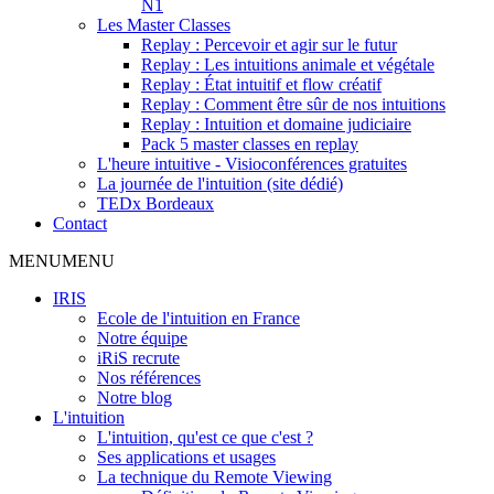
N1
Les Master Classes
Replay : Percevoir et agir sur le futur
Replay : Les intuitions animale et végétale
Replay : État intuitif et flow créatif
Replay : Comment être sûr de nos intuitions
Replay : Intuition et domaine judiciaire
Pack 5 master classes en replay
L'heure intuitive - Visioconférences gratuites
La journée de l'intuition (site dédié)
TEDx Bordeaux
Contact
MENU
MENU
IRIS
Ecole de l'intuition en France
Notre équipe
iRiS recrute
Nos références
Notre blog
L'intuition
L'intuition, qu'est ce que c'est ?
Ses applications et usages
La technique du Remote Viewing