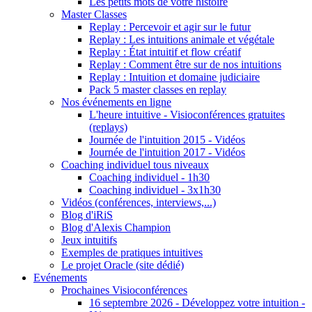
Les petits mots de votre histoire
Master Classes
Replay : Percevoir et agir sur le futur
Replay : Les intuitions animale et végétale
Replay : État intuitif et flow créatif
Replay : Comment être sur de nos intuitions
Replay : Intuition et domaine judiciaire
Pack 5 master classes en replay
Nos événements en ligne
L'heure intuitive - Visioconférences gratuites
(replays)
Journée de l'intuition 2015 - Vidéos
Journée de l'intuition 2017 - Vidéos
Coaching individuel tous niveaux
Coaching individuel - 1h30
Coaching individuel - 3x1h30
Vidéos (conférences, interviews,...)
Blog d'iRiS
Blog d'Alexis Champion
Jeux intuitifs
Exemples de pratiques intuitives
Le projet Oracle (site dédié)
Evénements
Prochaines Visioconférences
16 septembre 2026 - Développez votre intuition -