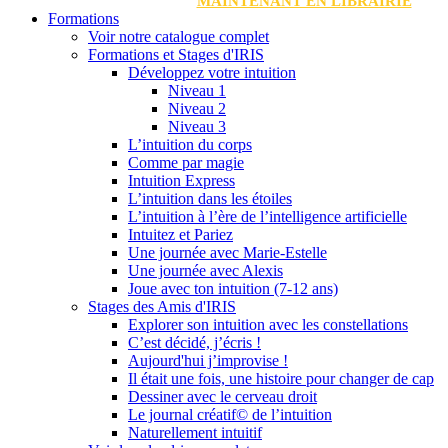
MAINTENANT EN LIBRAIRIE
Formations
Voir notre catalogue complet
Formations et Stages d'IRIS
Développez votre intuition
Niveau 1
Niveau 2
Niveau 3
L’intuition du corps
Comme par magie
Intuition Express
L’intuition dans les étoiles
L’intuition à l’ère de l’intelligence artificielle
Intuitez et Pariez
Une journée avec Marie-Estelle
Une journée avec Alexis
Joue avec ton intuition (7-12 ans)
Stages des Amis d'IRIS
Explorer son intuition avec les constellations
C’est décidé, j’écris !
Aujourd'hui j’improvise !
Il était une fois, une histoire pour changer de cap
Dessiner avec le cerveau droit
Le journal créatif© de l’intuition
Naturellement intuitif