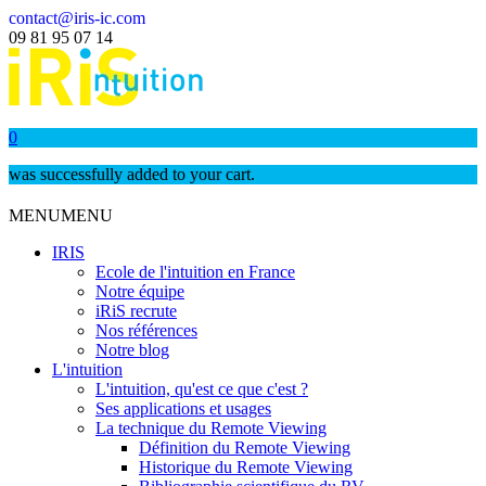
contact@iris-ic.com
09 81 95 07 14
0
was successfully added to your cart.
MENU
MENU
IRIS
Ecole de l'intuition en France
Notre équipe
iRiS recrute
Nos références
Notre blog
L'intuition
L'intuition, qu'est ce que c'est ?
Ses applications et usages
La technique du Remote Viewing
Définition du Remote Viewing
Historique du Remote Viewing