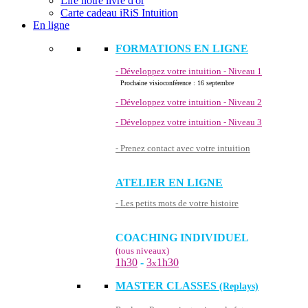
Lire notre livre d'or
Carte cadeau iRiS Intuition
En ligne
FORMATIONS EN LIGNE
- Développez votre intuition - Niveau 1
Prochaine visioconférence : 16 septembre
- Développez votre intuition - Niveau 2
- Développez votre intuition - Niveau 3
- Prenez contact avec votre intuition
ATELIER EN LIGNE
- Les petits mots de votre histoire
COACHING INDIVIDUEL
(tous niveaux)
1h30
-
3
1h30
x
MASTER CLASSES
(Replays)