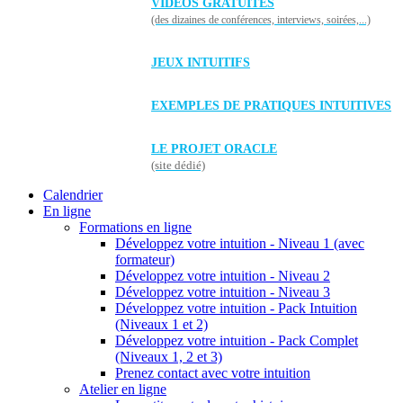
VIDÉOS GRATUITES
(des dizaines de conférences, interviews, soirées,...)
JEUX INTUITIFS
EXEMPLES DE PRATIQUES INTUITIVES
LE PROJET ORACLE
(site dédié)
Calendrier
En ligne
Formations en ligne
Développez votre intuition - Niveau 1 (avec
formateur)
Développez votre intuition - Niveau 2
Développez votre intuition - Niveau 3
Développez votre intuition - Pack Intuition
(Niveaux 1 et 2)
Développez votre intuition - Pack Complet
(Niveaux 1, 2 et 3)
Prenez contact avec votre intuition
Atelier en ligne