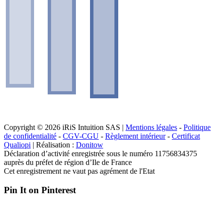
Copyright © 2026 iRiS Intuition SAS |
Mentions légales
-
Politique
de confidentialité
-
CGV-CGU
-
Règlement intérieur
-
Certificat
Qualiopi
| Réalisation :
Donitow
Déclaration d’activité enregistrée sous le numéro 11756834375
auprès du préfet de région d’Ile de France
Cet enregistrement ne vaut pas agrément de l'Etat
Pin It on Pinterest