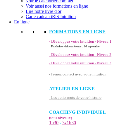
Voir le calendrier complet
Voir aussi nos formations en ligne
Lire notre livre d'or
Carte cadeau iRiS Intuition
En ligne
FORMATIONS EN LIGNE
- Développez votre intuition - Niveau 1
Prochaine visioconférence : 16 septembre
- Développez votre intuition - Niveau 2
- Développez votre intuition - Niveau 3
- Prenez contact avec votre intuition
ATELIER EN LIGNE
- Les petits mots de votre histoire
COACHING INDIVIDUEL
(tous niveaux)
1h30
-
3
1h30
x