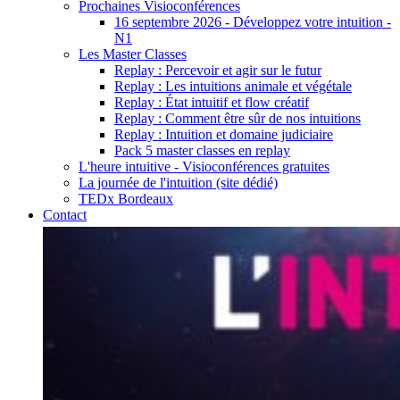
Prochaines Visioconférences
16 septembre 2026 - Développez votre intuition -
N1
Les Master Classes
Replay : Percevoir et agir sur le futur
Replay : Les intuitions animale et végétale
Replay : État intuitif et flow créatif
Replay : Comment être sûr de nos intuitions
Replay : Intuition et domaine judiciaire
Pack 5 master classes en replay
L'heure intuitive - Visioconférences gratuites
La journée de l'intuition (site dédié)
TEDx Bordeaux
Contact