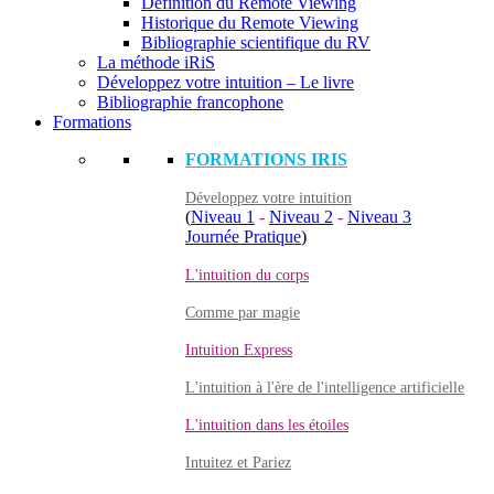
Définition du Remote Viewing
Historique du Remote Viewing
Bibliographie scientifique du RV
La méthode iRiS
Développez votre intuition – Le livre
Bibliographie francophone
Formations
FORMATIONS IRIS
Développez votre intuition
(
Niveau 1
-
Niveau 2
-
Niveau 3
Journée Pratique
)
L'intuition du corps
Comme par magie
Intuition Express
L'intuition à l'ère de l'intelligence artificielle
L'intuition dans les étoiles
Intuitez et Pariez