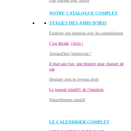
Une journée avec Alexis
NOTRE CATALOGUE COMPLET
STAGES DES AMIS D'IRIS
Explorer son intuition avec les constellations
C'est décidé, j'écris !
Aujourd'hui j'improvise !
Il était une fois, une histoire pour changer de
cap
Dessiner avec le cerveau droit
Le journal créatif© de l'intuition
Naturellement intuitif
LE CALENDRIER COMPLET