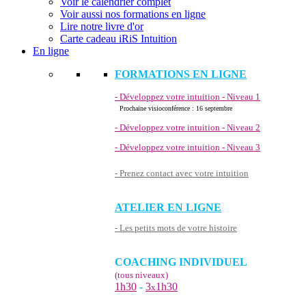
Voir le calendrier complet
Voir aussi nos formations en ligne
Lire notre livre d'or
Carte cadeau iRiS Intuition
En ligne
FORMATIONS EN LIGNE
- Développez votre intuition - Niveau 1
Prochaine visioconférence : 16 septembre
- Développez votre intuition - Niveau 2
- Développez votre intuition - Niveau 3
- Prenez contact avec votre intuition
ATELIER EN LIGNE
- Les petits mots de votre histoire
COACHING INDIVIDUEL
(tous niveaux)
1h30
-
3
1h30
x