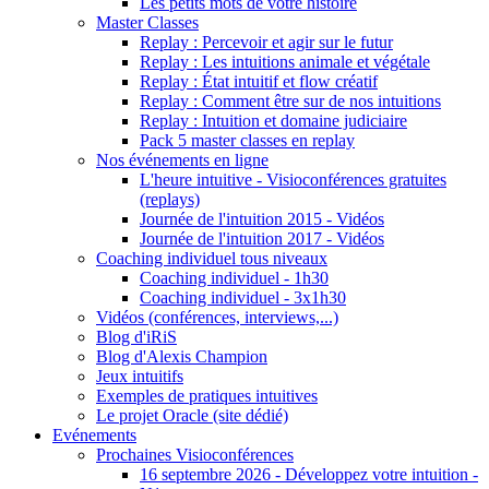
Les petits mots de votre histoire
Master Classes
Replay : Percevoir et agir sur le futur
Replay : Les intuitions animale et végétale
Replay : État intuitif et flow créatif
Replay : Comment être sur de nos intuitions
Replay : Intuition et domaine judiciaire
Pack 5 master classes en replay
Nos événements en ligne
L'heure intuitive - Visioconférences gratuites
(replays)
Journée de l'intuition 2015 - Vidéos
Journée de l'intuition 2017 - Vidéos
Coaching individuel tous niveaux
Coaching individuel - 1h30
Coaching individuel - 3x1h30
Vidéos (conférences, interviews,...)
Blog d'iRiS
Blog d'Alexis Champion
Jeux intuitifs
Exemples de pratiques intuitives
Le projet Oracle (site dédié)
Evénements
Prochaines Visioconférences
16 septembre 2026 - Développez votre intuition -