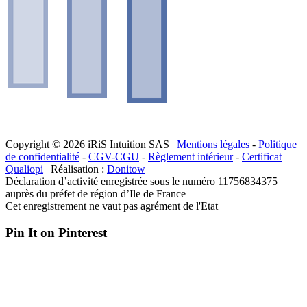
Copyright © 2026 iRiS Intuition SAS |
Mentions légales
-
Politique
de confidentialité
-
CGV-CGU
-
Règlement intérieur
-
Certificat
Qualiopi
| Réalisation :
Donitow
Déclaration d’activité enregistrée sous le numéro 11756834375
auprès du préfet de région d’Ile de France
Cet enregistrement ne vaut pas agrément de l'Etat
Pin It on Pinterest