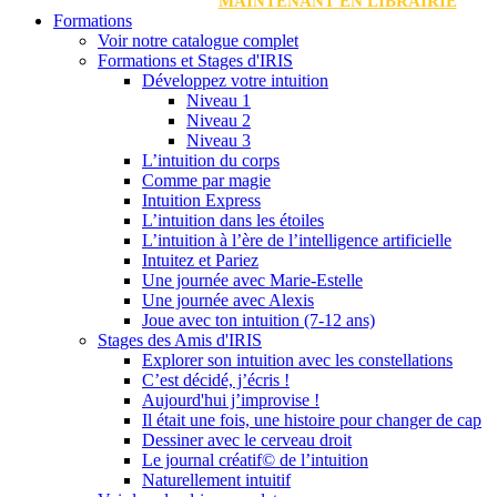
MAINTENANT EN LIBRAIRIE
Formations
Voir notre catalogue complet
Formations et Stages d'IRIS
Développez votre intuition
Niveau 1
Niveau 2
Niveau 3
L’intuition du corps
Comme par magie
Intuition Express
L’intuition dans les étoiles
L’intuition à l’ère de l’intelligence artificielle
Intuitez et Pariez
Une journée avec Marie-Estelle
Une journée avec Alexis
Joue avec ton intuition (7-12 ans)
Stages des Amis d'IRIS
Explorer son intuition avec les constellations
C’est décidé, j’écris !
Aujourd'hui j’improvise !
Il était une fois, une histoire pour changer de cap
Dessiner avec le cerveau droit
Le journal créatif© de l’intuition
Naturellement intuitif