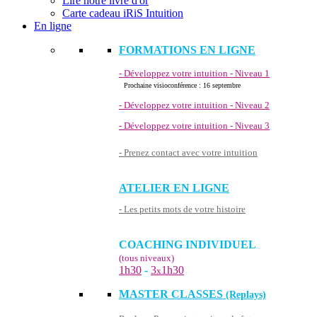
Lire notre livre d'or
Carte cadeau iRiS Intuition
En ligne
FORMATIONS EN LIGNE
- Développez votre intuition - Niveau 1
Prochaine visioconférence : 16 septembre
- Développez votre intuition - Niveau 2
- Développez votre intuition - Niveau 3
- Prenez contact avec votre intuition
ATELIER EN LIGNE
- Les petits mots de votre histoire
COACHING INDIVIDUEL
(tous niveaux)
1h30
-
3
1h30
x
MASTER CLASSES
(Replays)