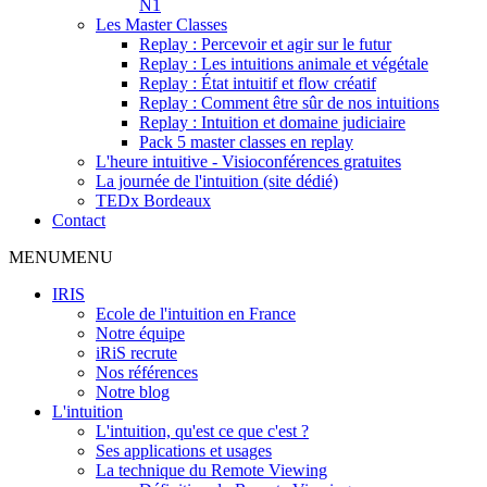
N1
Les Master Classes
Replay : Percevoir et agir sur le futur
Replay : Les intuitions animale et végétale
Replay : État intuitif et flow créatif
Replay : Comment être sûr de nos intuitions
Replay : Intuition et domaine judiciaire
Pack 5 master classes en replay
L'heure intuitive - Visioconférences gratuites
La journée de l'intuition (site dédié)
TEDx Bordeaux
Contact
MENU
MENU
IRIS
Ecole de l'intuition en France
Notre équipe
iRiS recrute
Nos références
Notre blog
L'intuition
L'intuition, qu'est ce que c'est ?
Ses applications et usages
La technique du Remote Viewing