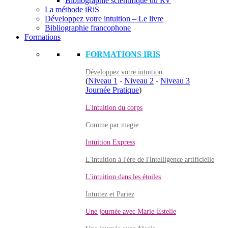
Bibliographie scientifique du RV
La méthode iRiS
Développez votre intuition – Le livre
Bibliographie francophone
Formations
FORMATIONS IRIS
Développez votre intuition
(
Niveau 1
-
Niveau 2
-
Niveau 3
Journée Pratique
)
L'intuition du corps
Comme par magie
Intuition Express
L'intuition à l'ère de l'intelligence artificielle
L'intuition dans les étoiles
Intuitez et Pariez
Une journée avec Marie-Estelle