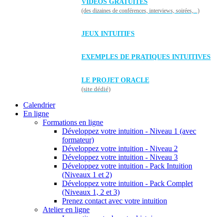
VIDÉOS GRATUITES
(des dizaines de conférences, interviews, soirées,...)
JEUX INTUITIFS
EXEMPLES DE PRATIQUES INTUITIVES
LE PROJET ORACLE
(site dédié)
Calendrier
En ligne
Formations en ligne
Développez votre intuition - Niveau 1 (avec
formateur)
Développez votre intuition - Niveau 2
Développez votre intuition - Niveau 3
Développez votre intuition - Pack Intuition
(Niveaux 1 et 2)
Développez votre intuition - Pack Complet
(Niveaux 1, 2 et 3)
Prenez contact avec votre intuition
Atelier en ligne