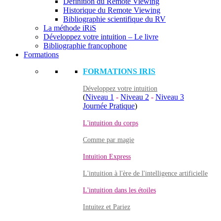
Définition du Remote Viewing
Historique du Remote Viewing
Bibliographie scientifique du RV
La méthode iRiS
Développez votre intuition – Le livre
Bibliographie francophone
Formations
FORMATIONS IRIS
Développez votre intuition
(
Niveau 1
-
Niveau 2
-
Niveau 3
Journée Pratique
)
L'intuition du corps
Comme par magie
Intuition Express
L'intuition à l'ère de l'intelligence artificielle
L'intuition dans les étoiles
Intuitez et Pariez