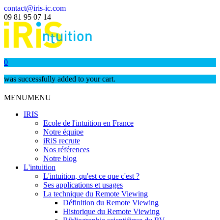
contact@iris-ic.com
09 81 95 07 14
0
was successfully added to your cart.
MENU
MENU
IRIS
Ecole de l'intuition en France
Notre équipe
iRiS recrute
Nos références
Notre blog
L'intuition
L'intuition, qu'est ce que c'est ?
Ses applications et usages
La technique du Remote Viewing
Définition du Remote Viewing
Historique du Remote Viewing