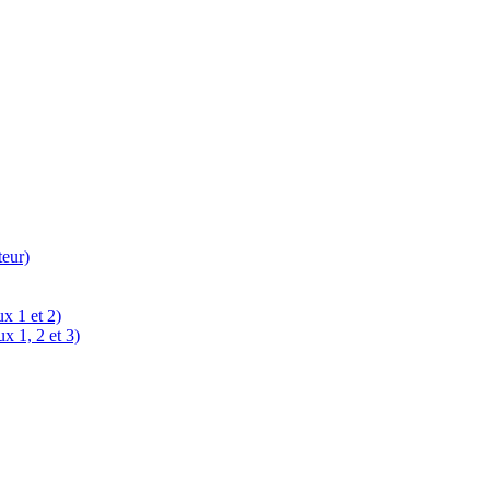
teur)
x 1 et 2)
x 1, 2 et 3)