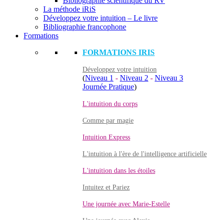
Bibliographie scientifique du RV
La méthode iRiS
Développez votre intuition – Le livre
Bibliographie francophone
Formations
FORMATIONS IRIS
Développez votre intuition
(
Niveau 1
-
Niveau 2
-
Niveau 3
Journée Pratique
)
L'intuition du corps
Comme par magie
Intuition Express
L'intuition à l'ère de l'intelligence artificielle
L'intuition dans les étoiles
Intuitez et Pariez
Une journée avec Marie-Estelle