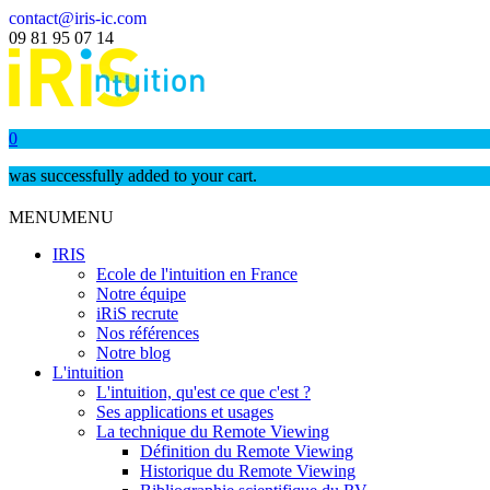
contact@iris-ic.com
09 81 95 07 14
0
was successfully added to your cart.
MENU
MENU
IRIS
Ecole de l'intuition en France
Notre équipe
iRiS recrute
Nos références
Notre blog
L'intuition
L'intuition, qu'est ce que c'est ?
Ses applications et usages
La technique du Remote Viewing
Définition du Remote Viewing
Historique du Remote Viewing