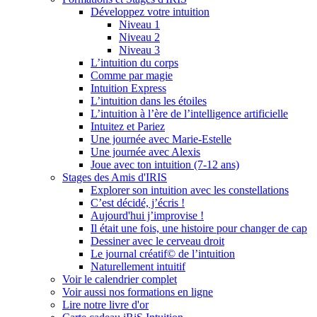
Développez votre intuition
Niveau 1
Niveau 2
Niveau 3
L’intuition du corps
Comme par magie
Intuition Express
L’intuition dans les étoiles
L’intuition à l’ère de l’intelligence artificielle
Intuitez et Pariez
Une journée avec Marie-Estelle
Une journée avec Alexis
Joue avec ton intuition (7-12 ans)
Stages des Amis d'IRIS
Explorer son intuition avec les constellations
C’est décidé, j’écris !
Aujourd'hui j’improvise !
Il était une fois, une histoire pour changer de cap
Dessiner avec le cerveau droit
Le journal créatif© de l’intuition
Naturellement intuitif
Voir le calendrier complet
Voir aussi nos formations en ligne
Lire notre livre d'or