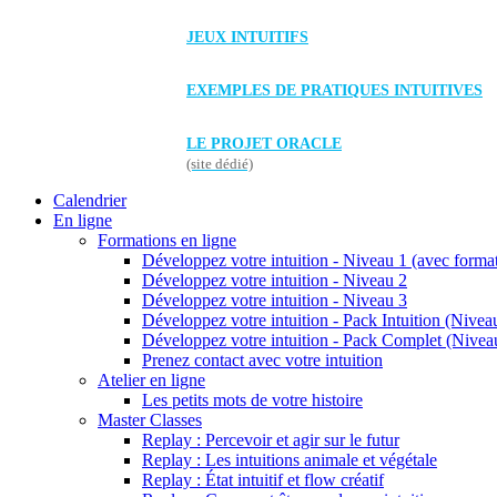
JEUX INTUITIFS
EXEMPLES DE PRATIQUES INTUITIVES
LE PROJET ORACLE
(site dédié)
Calendrier
En ligne
Formations en ligne
Développez votre intuition - Niveau 1 (avec forma
Développez votre intuition - Niveau 2
Développez votre intuition - Niveau 3
Développez votre intuition - Pack Intuition (Niveau
Développez votre intuition - Pack Complet (Niveau
Prenez contact avec votre intuition
Atelier en ligne
Les petits mots de votre histoire
Master Classes
Replay : Percevoir et agir sur le futur
Replay : Les intuitions animale et végétale
Replay : État intuitif et flow créatif