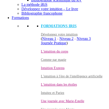
Bibliographie scientifique du RV
La méthode iRiS
Développez votre intuition – Le livre
Bibliographie francophone
Formations
FORMATIONS IRIS
Développez votre intuition
(
Niveau 1
-
Niveau 2
-
Niveau 3
Journée Pratique
)
L'intuition du corps
Comme par magie
Intuition Express
L'intuition à l'ère de l'intelligence artificielle
L'intuition dans les étoiles
Intuitez et Pariez
Une journée avec Marie-Estelle