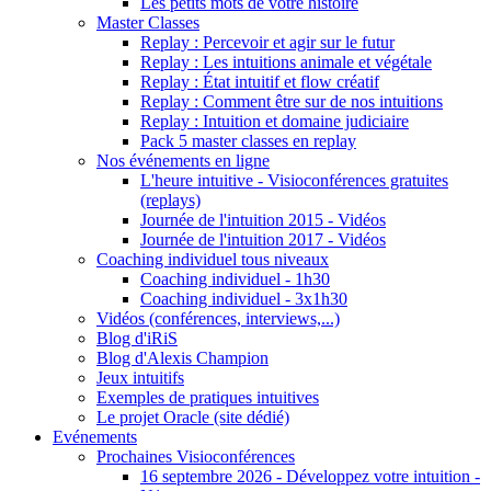
Les petits mots de votre histoire
Master Classes
Replay : Percevoir et agir sur le futur
Replay : Les intuitions animale et végétale
Replay : État intuitif et flow créatif
Replay : Comment être sur de nos intuitions
Replay : Intuition et domaine judiciaire
Pack 5 master classes en replay
Nos événements en ligne
L'heure intuitive - Visioconférences gratuites
(replays)
Journée de l'intuition 2015 - Vidéos
Journée de l'intuition 2017 - Vidéos
Coaching individuel tous niveaux
Coaching individuel - 1h30
Coaching individuel - 3x1h30
Vidéos (conférences, interviews,...)
Blog d'iRiS
Blog d'Alexis Champion
Jeux intuitifs
Exemples de pratiques intuitives
Le projet Oracle (site dédié)
Evénements
Prochaines Visioconférences
16 septembre 2026 - Développez votre intuition -