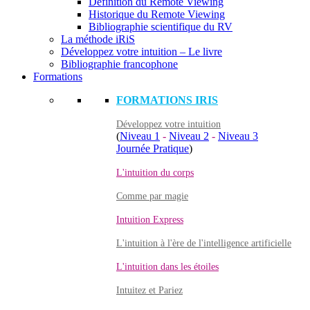
Définition du Remote Viewing
Historique du Remote Viewing
Bibliographie scientifique du RV
La méthode iRiS
Développez votre intuition – Le livre
Bibliographie francophone
Formations
FORMATIONS IRIS
Développez votre intuition
(
Niveau 1
-
Niveau 2
-
Niveau 3
Journée Pratique
)
L'intuition du corps
Comme par magie
Intuition Express
L'intuition à l'ère de l'intelligence artificielle
L'intuition dans les étoiles
Intuitez et Pariez