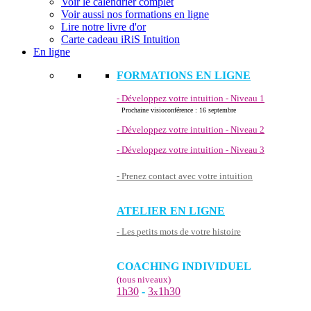
Voir le calendrier complet
Voir aussi nos formations en ligne
Lire notre livre d'or
Carte cadeau iRiS Intuition
En ligne
FORMATIONS EN LIGNE
- Développez votre intuition - Niveau 1
Prochaine visioconférence : 16 septembre
- Développez votre intuition - Niveau 2
- Développez votre intuition - Niveau 3
- Prenez contact avec votre intuition
ATELIER EN LIGNE
- Les petits mots de votre histoire
COACHING INDIVIDUEL
(tous niveaux)
1h30
-
3
1h30
x