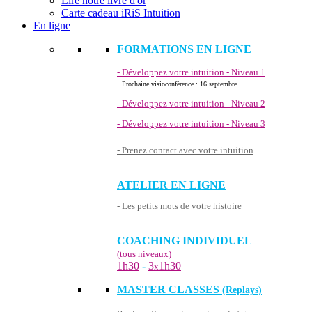
Lire notre livre d'or
Carte cadeau iRiS Intuition
En ligne
FORMATIONS EN LIGNE
- Développez votre intuition - Niveau 1
Prochaine visioconférence : 16 septembre
- Développez votre intuition - Niveau 2
- Développez votre intuition - Niveau 3
- Prenez contact avec votre intuition
ATELIER EN LIGNE
- Les petits mots de votre histoire
COACHING INDIVIDUEL
(tous niveaux)
1h30
-
3
1h30
x
MASTER CLASSES
(Replays)