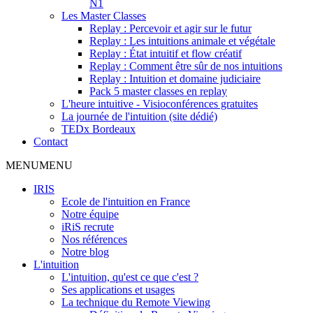
N1
Les Master Classes
Replay : Percevoir et agir sur le futur
Replay : Les intuitions animale et végétale
Replay : État intuitif et flow créatif
Replay : Comment être sûr de nos intuitions
Replay : Intuition et domaine judiciaire
Pack 5 master classes en replay
L'heure intuitive - Visioconférences gratuites
La journée de l'intuition (site dédié)
TEDx Bordeaux
Contact
MENU
MENU
IRIS
Ecole de l'intuition en France
Notre équipe
iRiS recrute
Nos références
Notre blog
L'intuition
L'intuition, qu'est ce que c'est ?
Ses applications et usages
La technique du Remote Viewing