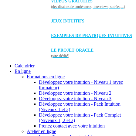
VIDÉOS GRATUITES
(des dizaines de conférences, interviews, soirées,...)
JEUX INTUITIFS
EXEMPLES DE PRATIQUES INTUITIVES
LE PROJET ORACLE
(site dédié)
Calendrier
En ligne
Formations en ligne
Développez votre intuition - Niveau 1 (avec
formateur)
Développez votre intuition - Niveau 2
Développez votre intuition - Niveau 3
Développez votre intuition - Pack Intuition
(Niveaux 1 et 2)
Développez votre intuition - Pack Complet
(Niveaux 1, 2 et 3)
Prenez contact avec votre intuition
Atelier en ligne