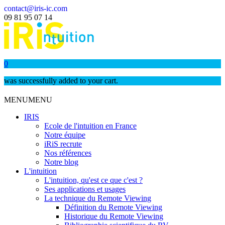
contact@iris-ic.com
09 81 95 07 14
0
was successfully added to your cart.
MENU
MENU
IRIS
Ecole de l'intuition en France
Notre équipe
iRiS recrute
Nos références
Notre blog
L'intuition
L'intuition, qu'est ce que c'est ?
Ses applications et usages
La technique du Remote Viewing
Définition du Remote Viewing
Historique du Remote Viewing