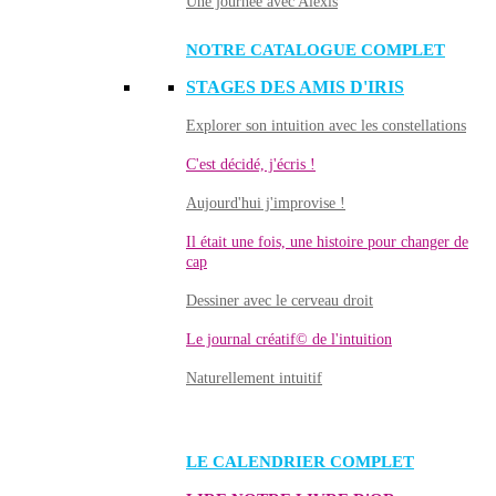
Une journée avec Alexis
NOTRE CATALOGUE COMPLET
STAGES DES AMIS D'IRIS
Explorer son intuition avec les constellations
C'est décidé, j'écris !
Aujourd'hui j'improvise !
Il était une fois, une histoire pour changer de
cap
Dessiner avec le cerveau droit
Le journal créatif© de l'intuition
Naturellement intuitif
LE CALENDRIER COMPLET