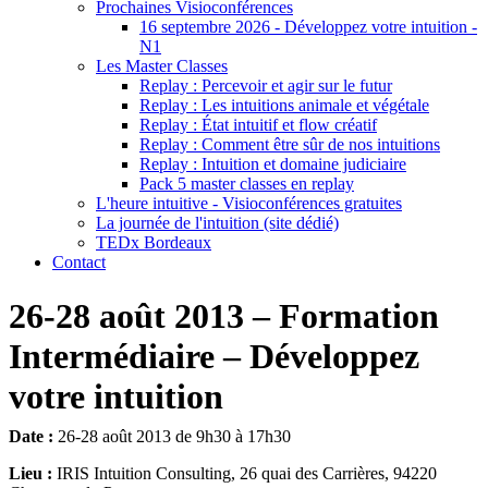
Prochaines Visioconférences
16 septembre 2026 - Développez votre intuition -
N1
Les Master Classes
Replay : Percevoir et agir sur le futur
Replay : Les intuitions animale et végétale
Replay : État intuitif et flow créatif
Replay : Comment être sûr de nos intuitions
Replay : Intuition et domaine judiciaire
Pack 5 master classes en replay
L'heure intuitive - Visioconférences gratuites
La journée de l'intuition (site dédié)
TEDx Bordeaux
Contact
26-28 août 2013 – Formation
Intermédiaire – Développez
votre intuition
Date :
26-28 août 2013 de 9h30 à 17h30
Lieu :
IRIS Intuition Consulting, 26 quai des Carrières, 94220