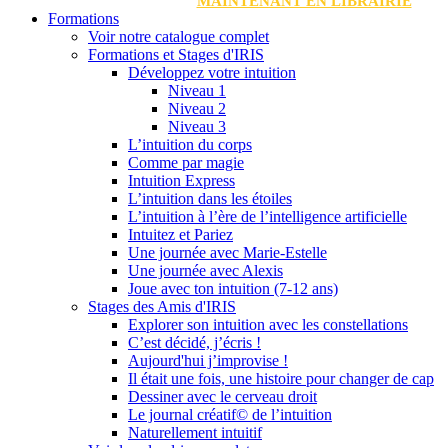
MAINTENANT EN LIBRAIRIE
Formations
Voir notre catalogue complet
Formations et Stages d'IRIS
Développez votre intuition
Niveau 1
Niveau 2
Niveau 3
L’intuition du corps
Comme par magie
Intuition Express
L’intuition dans les étoiles
L’intuition à l’ère de l’intelligence artificielle
Intuitez et Pariez
Une journée avec Marie-Estelle
Une journée avec Alexis
Joue avec ton intuition (7-12 ans)
Stages des Amis d'IRIS
Explorer son intuition avec les constellations
C’est décidé, j’écris !
Aujourd'hui j’improvise !
Il était une fois, une histoire pour changer de cap
Dessiner avec le cerveau droit
Le journal créatif© de l’intuition
Naturellement intuitif