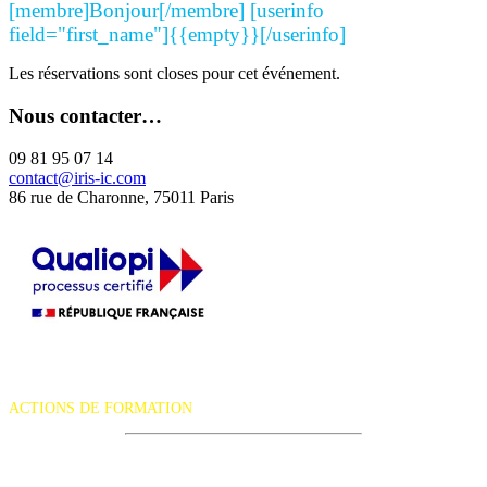
[membre]Bonjour[/membre] [userinfo
field="first_name"]{{empty}}[/userinfo]
Les réservations sont closes pour cet événement.
Nous contacter…
09 81 95 07 14
contact@iris-ic.com
86 rue de Charonne, 75011 Paris
La certification qualité a été délivrée au titre de la catégorie d'action
suivante :
ACTIONS DE FORMATION
iRiS Intuition est un organisme de formation professionnelle
continue.