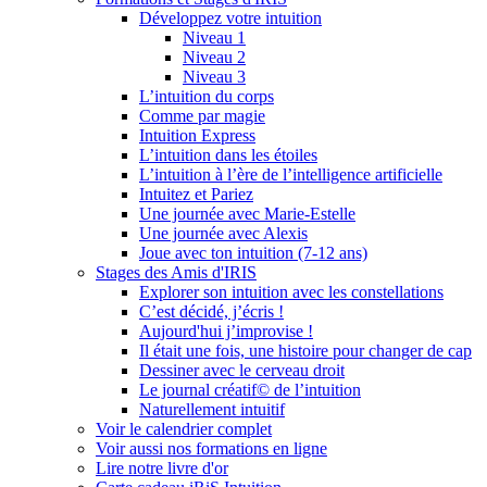
Développez votre intuition
Niveau 1
Niveau 2
Niveau 3
L’intuition du corps
Comme par magie
Intuition Express
L’intuition dans les étoiles
L’intuition à l’ère de l’intelligence artificielle
Intuitez et Pariez
Une journée avec Marie-Estelle
Une journée avec Alexis
Joue avec ton intuition (7-12 ans)
Stages des Amis d'IRIS
Explorer son intuition avec les constellations
C’est décidé, j’écris !
Aujourd'hui j’improvise !
Il était une fois, une histoire pour changer de cap
Dessiner avec le cerveau droit
Le journal créatif© de l’intuition
Naturellement intuitif
Voir le calendrier complet
Voir aussi nos formations en ligne
Lire notre livre d'or