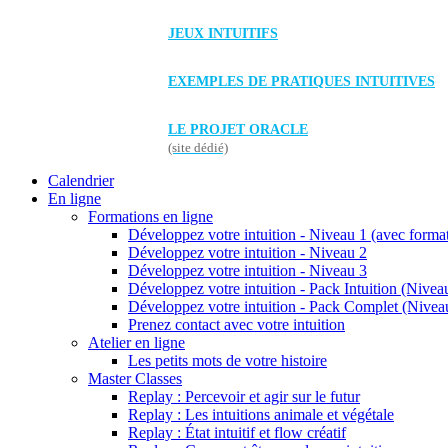
JEUX INTUITIFS
EXEMPLES DE PRATIQUES INTUITIVES
LE PROJET ORACLE
(site dédié)
Calendrier
En ligne
Formations en ligne
Développez votre intuition - Niveau 1 (avec forma
Développez votre intuition - Niveau 2
Développez votre intuition - Niveau 3
Développez votre intuition - Pack Intuition (Niveau
Développez votre intuition - Pack Complet (Niveau
Prenez contact avec votre intuition
Atelier en ligne
Les petits mots de votre histoire
Master Classes
Replay : Percevoir et agir sur le futur
Replay : Les intuitions animale et végétale
Replay : État intuitif et flow créatif