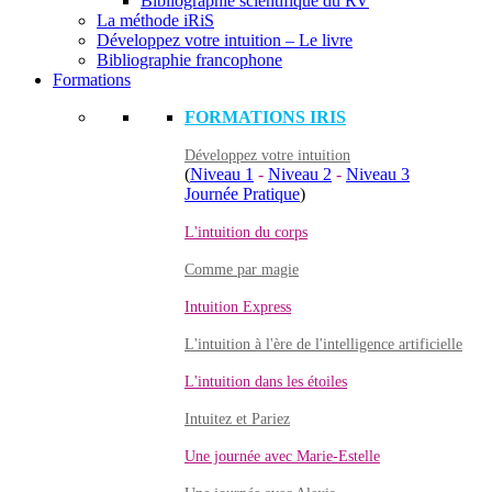
Bibliographie scientifique du RV
La méthode iRiS
Développez votre intuition – Le livre
Bibliographie francophone
Formations
FORMATIONS IRIS
Développez votre intuition
(
Niveau 1
-
Niveau 2
-
Niveau 3
Journée Pratique
)
L'intuition du corps
Comme par magie
Intuition Express
L'intuition à l'ère de l'intelligence artificielle
L'intuition dans les étoiles
Intuitez et Pariez
Une journée avec Marie-Estelle