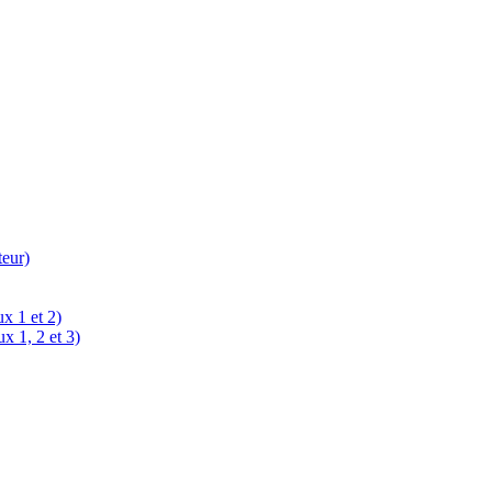
teur)
x 1 et 2)
x 1, 2 et 3)