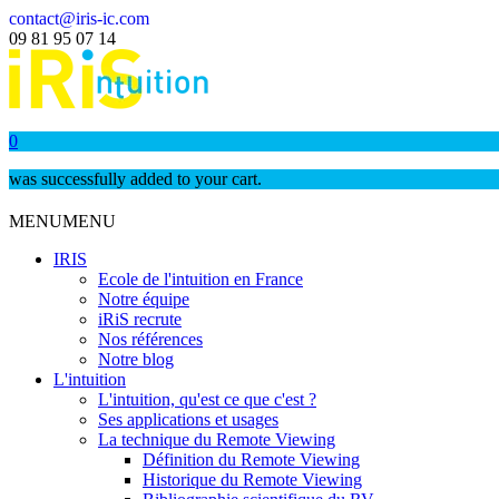
contact@iris-ic.com
09 81 95 07 14
0
was successfully added to your cart.
MENU
MENU
IRIS
Ecole de l'intuition en France
Notre équipe
iRiS recrute
Nos références
Notre blog
L'intuition
L'intuition, qu'est ce que c'est ?
Ses applications et usages
La technique du Remote Viewing
Définition du Remote Viewing
Historique du Remote Viewing