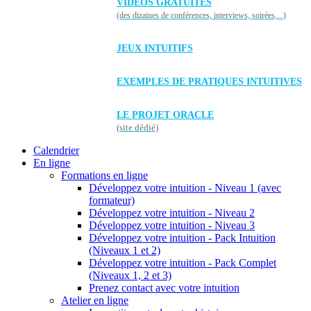
VIDÉOS GRATUITES
(des dizaines de conférences, interviews, soirées,...)
JEUX INTUITIFS
EXEMPLES DE PRATIQUES INTUITIVES
LE PROJET ORACLE
(site dédié)
Calendrier
En ligne
Formations en ligne
Développez votre intuition - Niveau 1 (avec
formateur)
Développez votre intuition - Niveau 2
Développez votre intuition - Niveau 3
Développez votre intuition - Pack Intuition
(Niveaux 1 et 2)
Développez votre intuition - Pack Complet
(Niveaux 1, 2 et 3)
Prenez contact avec votre intuition
Atelier en ligne