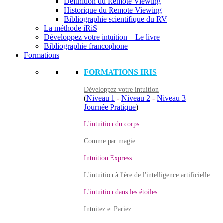
Définition du Remote Viewing
Historique du Remote Viewing
Bibliographie scientifique du RV
La méthode iRiS
Développez votre intuition – Le livre
Bibliographie francophone
Formations
FORMATIONS IRIS
Développez votre intuition
(
Niveau 1
-
Niveau 2
-
Niveau 3
Journée Pratique
)
L'intuition du corps
Comme par magie
Intuition Express
L'intuition à l'ère de l'intelligence artificielle
L'intuition dans les étoiles
Intuitez et Pariez