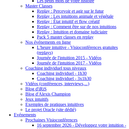
Les petits mots de votre histoire
Master Classes
Replay : Percevoir et agir sur le futur
Replay : Les intuitions animale et végétale
Replay : État intuitif et flow créatif
Replay : Comment être sur de nos intuitions
Replay : Intuition et domaine judiciaire
Pack 5 master classes en replay
Nos événements en ligne
L'heure intuitive - Visioconférences gratuites
(replays)
Journée de l'intuition 2015 - Vidéos
Journée de l'intuition 2017 - Vidéos
Coaching individuel tous niveaux
Coaching individuel - 1h30
Coaching individuel - 3x1h30
Vidéos (conférences, interviews,...)
Blog d'iRiS
Blog d'Alexis Champion
Jeux intuitifs
Exemples de pratiques intuitives
Le projet Oracle (site dédié)
Evénements
Prochaines Visioconférences
16 septembre 2026 - Développez votre intuition -