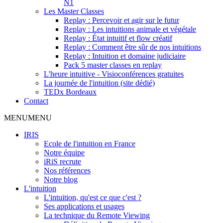
N1
Les Master Classes
Replay : Percevoir et agir sur le futur
Replay : Les intuitions animale et végétale
Replay : État intuitif et flow créatif
Replay : Comment être sûr de nos intuitions
Replay : Intuition et domaine judiciaire
Pack 5 master classes en replay
L'heure intuitive - Visioconférences gratuites
La journée de l'intuition (site dédié)
TEDx Bordeaux
Contact
MENU
MENU
IRIS
Ecole de l'intuition en France
Notre équipe
iRiS recrute
Nos références
Notre blog
L'intuition
L'intuition, qu'est ce que c'est ?
Ses applications et usages
La technique du Remote Viewing