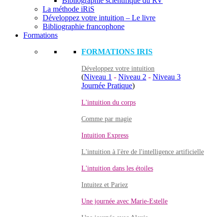
Bibliographie scientifique du RV
La méthode iRiS
Développez votre intuition – Le livre
Bibliographie francophone
Formations
FORMATIONS IRIS
Développez votre intuition
(
Niveau 1
-
Niveau 2
-
Niveau 3
Journée Pratique
)
L'intuition du corps
Comme par magie
Intuition Express
L'intuition à l'ère de l'intelligence artificielle
L'intuition dans les étoiles
Intuitez et Pariez
Une journée avec Marie-Estelle