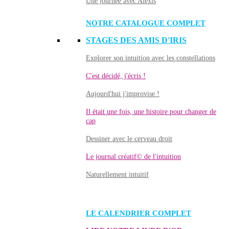
Une journée avec Alexis
NOTRE CATALOGUE COMPLET
STAGES DES AMIS D'IRIS
Explorer son intuition avec les constellations
C'est décidé, j'écris !
Aujourd'hui j'improvise !
Il était une fois, une histoire pour changer de
cap
Dessiner avec le cerveau droit
Le journal créatif© de l'intuition
Naturellement intuitif
LE CALENDRIER COMPLET