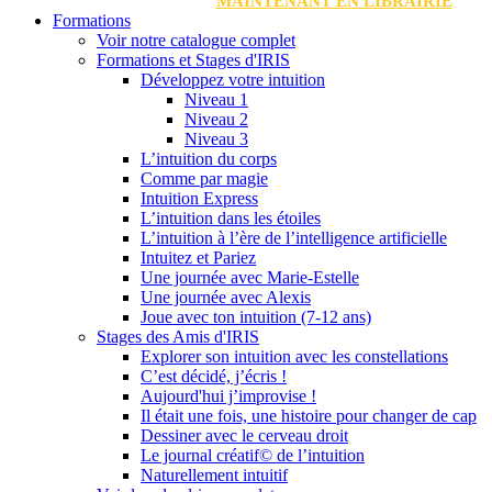
MAINTENANT EN LIBRAIRIE
Formations
Voir notre catalogue complet
Formations et Stages d'IRIS
Développez votre intuition
Niveau 1
Niveau 2
Niveau 3
L’intuition du corps
Comme par magie
Intuition Express
L’intuition dans les étoiles
L’intuition à l’ère de l’intelligence artificielle
Intuitez et Pariez
Une journée avec Marie-Estelle
Une journée avec Alexis
Joue avec ton intuition (7-12 ans)
Stages des Amis d'IRIS
Explorer son intuition avec les constellations
C’est décidé, j’écris !
Aujourd'hui j’improvise !
Il était une fois, une histoire pour changer de cap
Dessiner avec le cerveau droit
Le journal créatif© de l’intuition
Naturellement intuitif