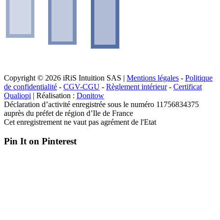
Copyright © 2026 iRiS Intuition SAS |
Mentions légales
-
Politique
de confidentialité
-
CGV-CGU
-
Règlement intérieur
-
Certificat
Qualiopi
| Réalisation :
Donitow
Déclaration d’activité enregistrée sous le numéro 11756834375
auprès du préfet de région d’Ile de France
Cet enregistrement ne vaut pas agrément de l'Etat
Pin It on Pinterest