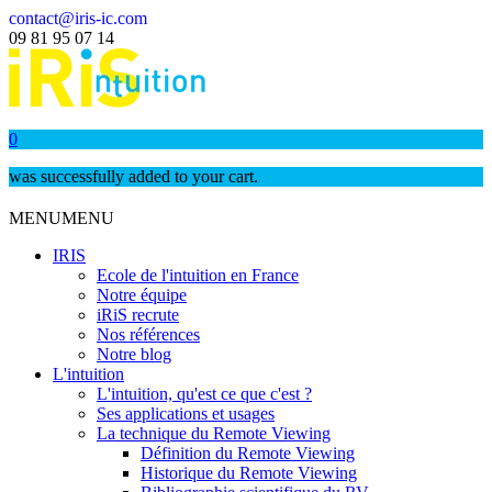
contact@iris-ic.com
09 81 95 07 14
0
was successfully added to your cart.
MENU
MENU
IRIS
Ecole de l'intuition en France
Notre équipe
iRiS recrute
Nos références
Notre blog
L'intuition
L'intuition, qu'est ce que c'est ?
Ses applications et usages
La technique du Remote Viewing
Définition du Remote Viewing
Historique du Remote Viewing