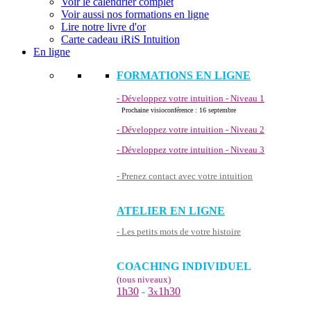
Voir le calendrier complet
Voir aussi nos formations en ligne
Lire notre livre d'or
Carte cadeau iRiS Intuition
En ligne
FORMATIONS EN LIGNE
- Développez votre intuition - Niveau 1
Prochaine visioconférence : 16 septembre
- Développez votre intuition - Niveau 2
- Développez votre intuition - Niveau 3
- Prenez contact avec votre intuition
ATELIER EN LIGNE
- Les petits mots de votre histoire
COACHING INDIVIDUEL
(tous niveaux)
1h30
-
3
1h30
x