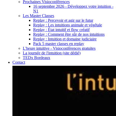
Prochaines Visioconférences
16 septembre 2026 - Développez votre intuition -
N1
Les Master Classes
Replay : Percevoir et agir sur le futur
Replay : Les intuitions animale et végétale
Replay : État intuitif et flow créatif
Replay : Comment être sûr de nos intuitions
Replay : Intuition et domaine judiciaire
Pack 5 master classes en replay
L'heure intuitive - Visioconférences gratuites
La journée de l'intuition (site dédié)
TEDx Bordeaux
Contact