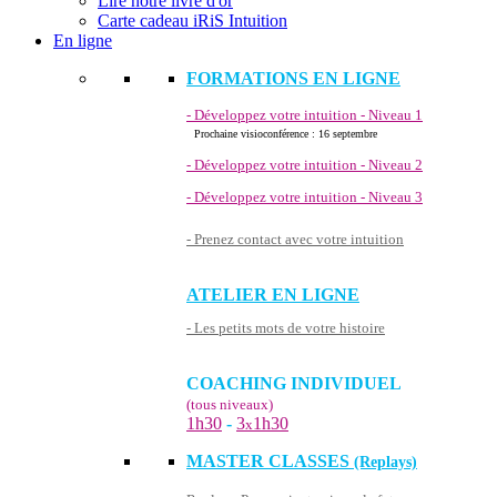
Lire notre livre d'or
Carte cadeau iRiS Intuition
En ligne
FORMATIONS EN LIGNE
- Développez votre intuition - Niveau 1
Prochaine visioconférence : 16 septembre
- Développez votre intuition - Niveau 2
- Développez votre intuition - Niveau 3
- Prenez contact avec votre intuition
ATELIER EN LIGNE
- Les petits mots de votre histoire
COACHING INDIVIDUEL
(tous niveaux)
1h30
-
3
1h30
x
MASTER CLASSES
(Replays)