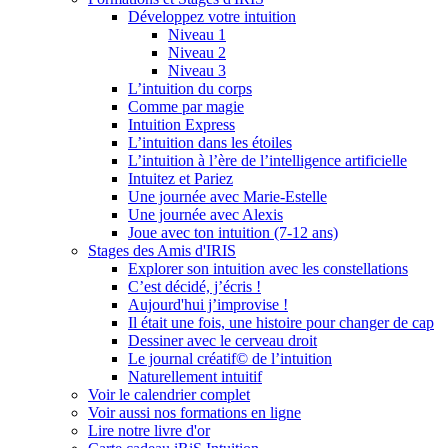
Développez votre intuition
Niveau 1
Niveau 2
Niveau 3
L’intuition du corps
Comme par magie
Intuition Express
L’intuition dans les étoiles
L’intuition à l’ère de l’intelligence artificielle
Intuitez et Pariez
Une journée avec Marie-Estelle
Une journée avec Alexis
Joue avec ton intuition (7-12 ans)
Stages des Amis d'IRIS
Explorer son intuition avec les constellations
C’est décidé, j’écris !
Aujourd'hui j’improvise !
Il était une fois, une histoire pour changer de cap
Dessiner avec le cerveau droit
Le journal créatif© de l’intuition
Naturellement intuitif
Voir le calendrier complet
Voir aussi nos formations en ligne
Lire notre livre d'or