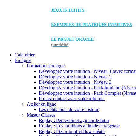
JEUX INTUITIFS
EXEMPLES DE PRATIQUES INTUITIVES
LE PROJET ORACLE
(site dédié)
Calendrier
En ligne
Formations en ligne
Développez votre intuition - Niveau 1 (avec forma
Développez votre intuition - Niveau 2
Développez votre intuition - Niveau 3
Développez votre intuition - Pack Intuition (Niveau
Développez votre intuition - Pack Complet (Niveau
Prenez contact avec votre intuition
Atelier en ligne
Les petits mots de votre histoire
Master Classes
Replay : Percevoir et agir sur le futur
Replay : Les intuitions animale et végétale
Replay : État intuitif et flow créatif