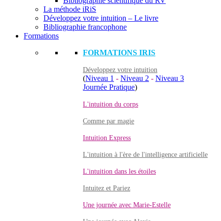
Bibliographie scientifique du RV
La méthode iRiS
Développez votre intuition – Le livre
Bibliographie francophone
Formations
FORMATIONS IRIS
Développez votre intuition
(
Niveau 1
-
Niveau 2
-
Niveau 3
Journée Pratique
)
L'intuition du corps
Comme par magie
Intuition Express
L'intuition à l'ère de l'intelligence artificielle
L'intuition dans les étoiles
Intuitez et Pariez
Une journée avec Marie-Estelle