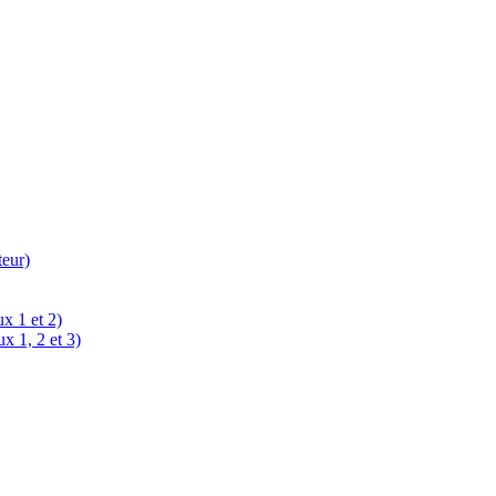
teur)
x 1 et 2)
x 1, 2 et 3)