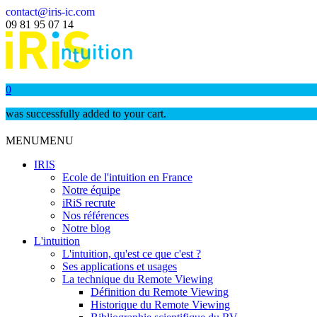
contact@iris-ic.com
09 81 95 07 14
0
was successfully added to your cart.
MENU
MENU
IRIS
Ecole de l'intuition en France
Notre équipe
iRiS recrute
Nos références
Notre blog
L'intuition
L'intuition, qu'est ce que c'est ?
Ses applications et usages
La technique du Remote Viewing
Définition du Remote Viewing
Historique du Remote Viewing