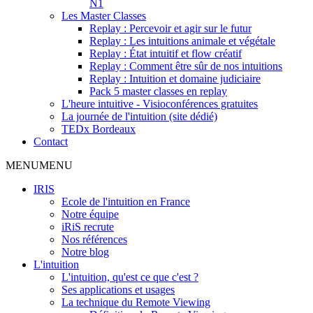
N1
Les Master Classes
Replay : Percevoir et agir sur le futur
Replay : Les intuitions animale et végétale
Replay : État intuitif et flow créatif
Replay : Comment être sûr de nos intuitions
Replay : Intuition et domaine judiciaire
Pack 5 master classes en replay
L'heure intuitive - Visioconférences gratuites
La journée de l'intuition (site dédié)
TEDx Bordeaux
Contact
MENU
MENU
IRIS
Ecole de l'intuition en France
Notre équipe
iRiS recrute
Nos références
Notre blog
L'intuition
L'intuition, qu'est ce que c'est ?
Ses applications et usages
La technique du Remote Viewing