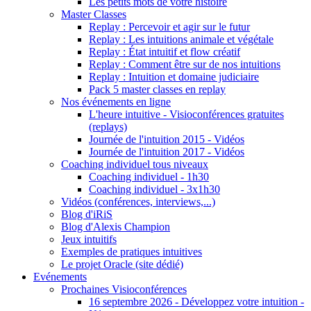
Les petits mots de votre histoire
Master Classes
Replay : Percevoir et agir sur le futur
Replay : Les intuitions animale et végétale
Replay : État intuitif et flow créatif
Replay : Comment être sur de nos intuitions
Replay : Intuition et domaine judiciaire
Pack 5 master classes en replay
Nos événements en ligne
L'heure intuitive - Visioconférences gratuites
(replays)
Journée de l'intuition 2015 - Vidéos
Journée de l'intuition 2017 - Vidéos
Coaching individuel tous niveaux
Coaching individuel - 1h30
Coaching individuel - 3x1h30
Vidéos (conférences, interviews,...)
Blog d'iRiS
Blog d'Alexis Champion
Jeux intuitifs
Exemples de pratiques intuitives
Le projet Oracle (site dédié)
Evénements
Prochaines Visioconférences
16 septembre 2026 - Développez votre intuition -