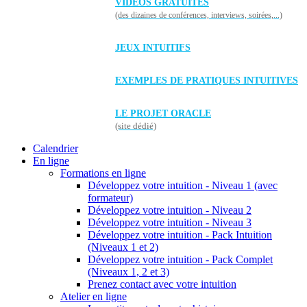
VIDÉOS GRATUITES
(des dizaines de conférences, interviews, soirées,...)
JEUX INTUITIFS
EXEMPLES DE PRATIQUES INTUITIVES
LE PROJET ORACLE
(site dédié)
Calendrier
En ligne
Formations en ligne
Développez votre intuition - Niveau 1 (avec
formateur)
Développez votre intuition - Niveau 2
Développez votre intuition - Niveau 3
Développez votre intuition - Pack Intuition
(Niveaux 1 et 2)
Développez votre intuition - Pack Complet
(Niveaux 1, 2 et 3)
Prenez contact avec votre intuition
Atelier en ligne