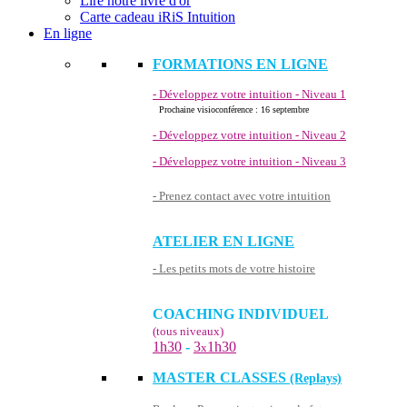
Lire notre livre d'or
Carte cadeau iRiS Intuition
En ligne
FORMATIONS EN LIGNE
- Développez votre intuition - Niveau 1
Prochaine visioconférence : 16 septembre
- Développez votre intuition - Niveau 2
- Développez votre intuition - Niveau 3
- Prenez contact avec votre intuition
ATELIER EN LIGNE
- Les petits mots de votre histoire
COACHING INDIVIDUEL
(tous niveaux)
1h30
-
3
1h30
x
MASTER CLASSES
(Replays)