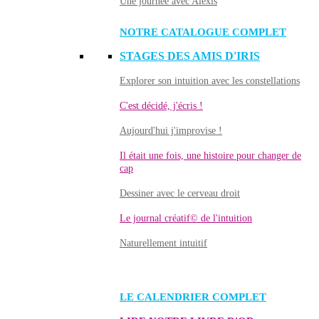
Une journée avec Alexis
NOTRE CATALOGUE COMPLET
STAGES DES AMIS D'IRIS
Explorer son intuition avec les constellations
C'est décidé, j'écris !
Aujourd'hui j'improvise !
Il était une fois, une histoire pour changer de
cap
Dessiner avec le cerveau droit
Le journal créatif© de l'intuition
Naturellement intuitif
LE CALENDRIER COMPLET