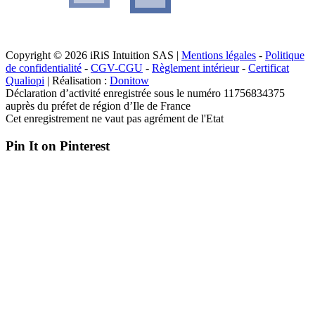
Copyright © 2026 iRiS Intuition SAS |
Mentions légales
-
Politique
de confidentialité
-
CGV-CGU
-
Règlement intérieur
-
Certificat
Qualiopi
| Réalisation :
Donitow
Déclaration d’activité enregistrée sous le numéro 11756834375
auprès du préfet de région d’Ile de France
Cet enregistrement ne vaut pas agrément de l'Etat
Pin It on Pinterest