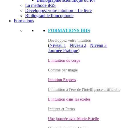
Bibliographie scientifique du RV
La méthode iRiS
Développez votre intuition – Le livre
Bibliographie francophone
Formations
FORMATIONS IRIS
Développez votre intuition
(
Niveau 1
-
Niveau 2
-
Niveau 3
Journée Pratique
)
L'intuition du corps
Comme par magie
Intuition Express
L'intuition à l'ère de l'intelligence artificielle
L'intuition dans les étoiles
Intuitez et Pariez
Une journée avec Marie-Estelle