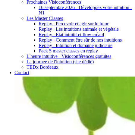
Prochaines Visioconférences
16 septembre 2026 - Développez votre intuition -
N1
Les Master Classes
Replay : Percevoir et agir sur le futur
Replay : Les intuitions animale et végétale
Replay : État intuitif et flow créatif
Replay : Comment être sûr de nos intuitions
Replay : Intuition et domaine judiciaire
Pack 5 master classes en replay
L'heure intuitive - Visioconférences gratuites
La journée de l'intuition (site dédié)
TEDx Bordeaux
Contact