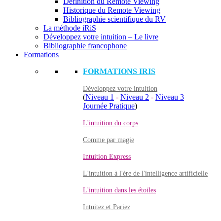
Définition du Remote Viewing
Historique du Remote Viewing
Bibliographie scientifique du RV
La méthode iRiS
Développez votre intuition – Le livre
Bibliographie francophone
Formations
FORMATIONS IRIS
Développez votre intuition
(
Niveau 1
-
Niveau 2
-
Niveau 3
Journée Pratique
)
L'intuition du corps
Comme par magie
Intuition Express
L'intuition à l'ère de l'intelligence artificielle
L'intuition dans les étoiles
Intuitez et Pariez