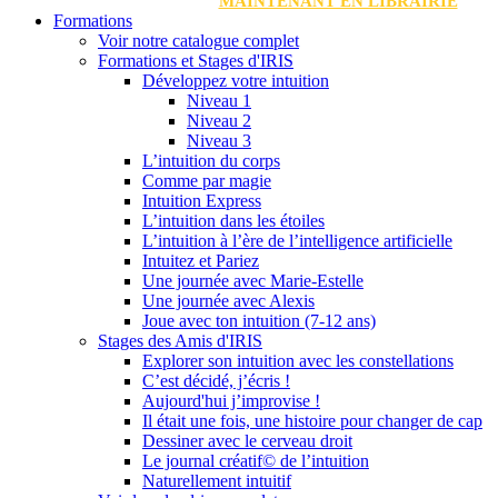
MAINTENANT EN LIBRAIRIE
Formations
Voir notre catalogue complet
Formations et Stages d'IRIS
Développez votre intuition
Niveau 1
Niveau 2
Niveau 3
L’intuition du corps
Comme par magie
Intuition Express
L’intuition dans les étoiles
L’intuition à l’ère de l’intelligence artificielle
Intuitez et Pariez
Une journée avec Marie-Estelle
Une journée avec Alexis
Joue avec ton intuition (7-12 ans)
Stages des Amis d'IRIS
Explorer son intuition avec les constellations
C’est décidé, j’écris !
Aujourd'hui j’improvise !
Il était une fois, une histoire pour changer de cap
Dessiner avec le cerveau droit
Le journal créatif© de l’intuition
Naturellement intuitif