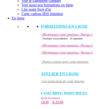
Voir le calendrier complet
Voir aussi nos formations en ligne
Lire notre livre d'or
Carte cadeau iRiS Intuition
En ligne
FORMATIONS EN LIGNE
- Développez votre intuition - Niveau 1
Prochaine visioconférence : 16 septembre
- Développez votre intuition - Niveau 2
- Développez votre intuition - Niveau 3
- Prenez contact avec votre intuition
ATELIER EN LIGNE
- Les petits mots de votre histoire
COACHING INDIVIDUEL
(tous niveaux)
1h30
-
3
1h30
x