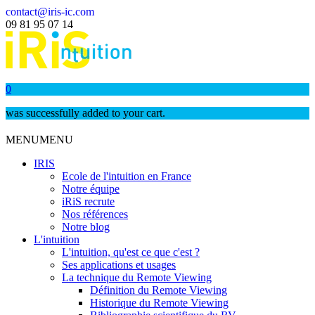
contact@iris-ic.com
09 81 95 07 14
0
was successfully added to your cart.
MENU
MENU
IRIS
Ecole de l'intuition en France
Notre équipe
iRiS recrute
Nos références
Notre blog
L'intuition
L'intuition, qu'est ce que c'est ?
Ses applications et usages
La technique du Remote Viewing
Définition du Remote Viewing
Historique du Remote Viewing