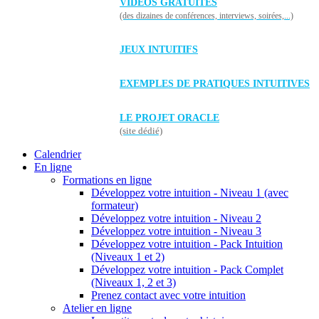
VIDÉOS GRATUITES
(des dizaines de conférences, interviews, soirées,...)
JEUX INTUITIFS
EXEMPLES DE PRATIQUES INTUITIVES
LE PROJET ORACLE
(site dédié)
Calendrier
En ligne
Formations en ligne
Développez votre intuition - Niveau 1 (avec
formateur)
Développez votre intuition - Niveau 2
Développez votre intuition - Niveau 3
Développez votre intuition - Pack Intuition
(Niveaux 1 et 2)
Développez votre intuition - Pack Complet
(Niveaux 1, 2 et 3)
Prenez contact avec votre intuition
Atelier en ligne