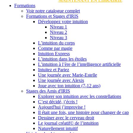
MAINTENANT EN LIBRAIRIE
Formations
Voir notre catalogue complet
Formations et Stages d'IRIS
Développez votre intuition
Niveau 1
Niveau 2
Niveau 3
L’intuition du corps
Comme par magie
Intuition Express
L’intuition dans les étoiles
L’intuition à l’ère de l’intelligence artificielle
Intuitez et Pariez
Une journée avec Marie-Estelle
Une journée avec Alexis
Joue avec ton intuition (7-12 ans)
Stages des Amis d'IRIS
Explorer son intuition avec les constellations
C’est décidé, j’écris !
Aujourd'hui j’improvise !
Il était une fois, une histoire pour changer de cap
Dessiner avec le cerveau droit
Le journal créatif© de l’intuition
Naturellement intuitif