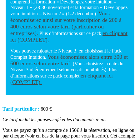
comprend la formation « Développez votre intuition –
Niveau 1 » (28-30 novembre) et la formation « Développez
Vous
votre intuition – Niveau 2 » (1-2 décembre).
économiserez ainsi sur votre inscription de 200 à
400 euros selon votre tarif (particulier ou
entreprises).
en cliquant
Plus d’informations sur ce pack
ici (COMPLET).
Vous pouvez rajouter le Niveau 3, en choisissant le Pack
Vous économisez alors entre 300 et
Complet Intuition.
600 euros selon votre tarif.
(Vous choisirez la date du
Niveau 3 ultérieurement selon vos disponibilités). Plus
en cliquant ici
d’informations sur ce pack complet
(COMPLET).
Tarif particulier :
600 €
Ce tarif inclut les pauses-café et les documents remis.
Vous ne payez qu’un acompte de 150€ à la réservation, en ligne ou
par chèque (voir en bas de la page pour vous inscrire).
Cet acompte