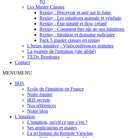
N1
Les Master Classes
Replay : Percevoir et agir sur le futur
Replay : Les intuitions animale et végétale
Replay : État intuitif et flow créatif
Replay : Comment être sûr de nos intuitions
Replay : Intuition et domaine judiciaire
Pack 5 master classes en replay
L'heure intuitive - Visioconférences gratuites
La journée de l'intuition (site dédié)
TEDx Bordeaux
Contact
MENU
MENU
IRIS
Ecole de l'intuition en France
Notre équipe
iRiS recrute
Nos références
Notre blog
L'intuition
L'intuition, qu'est ce que c'est ?
Ses applications et usages
La technique du Remote Viewing