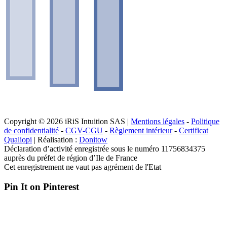
Copyright © 2026 iRiS Intuition SAS |
Mentions légales
-
Politique
de confidentialité
-
CGV-CGU
-
Règlement intérieur
-
Certificat
Qualiopi
| Réalisation :
Donitow
Déclaration d’activité enregistrée sous le numéro 11756834375
auprès du préfet de région d’Ile de France
Cet enregistrement ne vaut pas agrément de l'Etat
Pin It on Pinterest