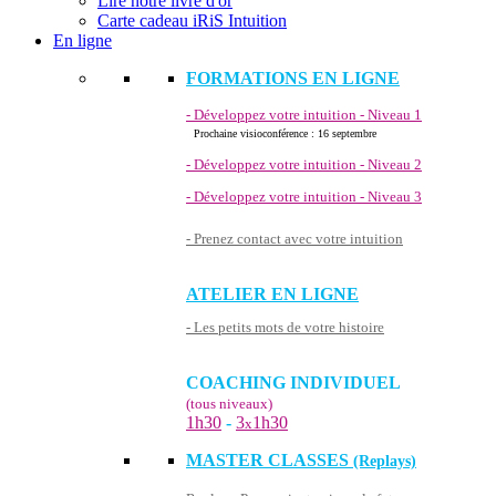
Lire notre livre d'or
Carte cadeau iRiS Intuition
En ligne
FORMATIONS EN LIGNE
- Développez votre intuition - Niveau 1
Prochaine visioconférence : 16 septembre
- Développez votre intuition - Niveau 2
- Développez votre intuition - Niveau 3
- Prenez contact avec votre intuition
ATELIER EN LIGNE
- Les petits mots de votre histoire
COACHING INDIVIDUEL
(tous niveaux)
1h30
-
3
1h30
x
MASTER CLASSES
(Replays)