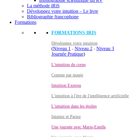
Bibliographie scientifique du RV
La méthode iRiS
Développez votre intuition – Le livre
Bibliographie francophone
Formations
FORMATIONS IRIS
Développez votre intuition
(
Niveau 1
-
Niveau 2
-
Niveau 3
Journée Pratique
)
L'intuition du corps
Comme par magie
Intuition Express
L'intuition à l'ère de l'intelligence artificielle
L'intuition dans les étoiles
Intuitez et Pariez
Une journée avec Marie-Estelle