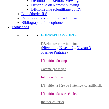
Définition du Remote Viewing
Historique du Remote Viewing
Bibliographie scientifique du RV
La méthode iRiS
Développez votre intuition – Le livre
Bibliographie francophone
Formations
FORMATIONS IRIS
Développez votre intuition
(
Niveau 1
-
Niveau 2
-
Niveau 3
Journée Pratique
)
L'intuition du corps
Comme par magie
Intuition Express
L'intuition à l'ère de l'intelligence artificielle
L'intuition dans les étoiles
Intuitez et Pariez