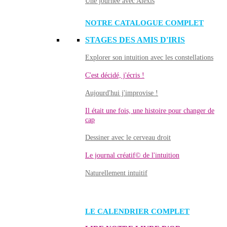
Une journée avec Alexis
NOTRE CATALOGUE COMPLET
STAGES DES AMIS D'IRIS
Explorer son intuition avec les constellations
C'est décidé, j'écris !
Aujourd'hui j'improvise !
Il était une fois, une histoire pour changer de
cap
Dessiner avec le cerveau droit
Le journal créatif© de l'intuition
Naturellement intuitif
LE CALENDRIER COMPLET