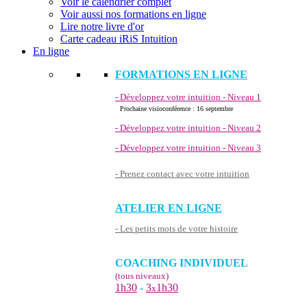
Voir le calendrier complet
Voir aussi nos formations en ligne
Lire notre livre d'or
Carte cadeau iRiS Intuition
En ligne
FORMATIONS EN LIGNE
- Développez votre intuition - Niveau 1
Prochaine visioconférence : 16 septembre
- Développez votre intuition - Niveau 2
- Développez votre intuition - Niveau 3
- Prenez contact avec votre intuition
ATELIER EN LIGNE
- Les petits mots de votre histoire
COACHING INDIVIDUEL
(tous niveaux)
1h30
-
3
1h30
x