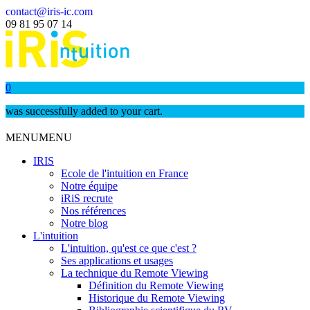
contact@iris-ic.com
09 81 95 07 14
0
was successfully added to your cart.
MENU
MENU
IRIS
Ecole de l'intuition en France
Notre équipe
iRiS recrute
Nos références
Notre blog
L'intuition
L'intuition, qu'est ce que c'est ?
Ses applications et usages
La technique du Remote Viewing
Définition du Remote Viewing
Historique du Remote Viewing