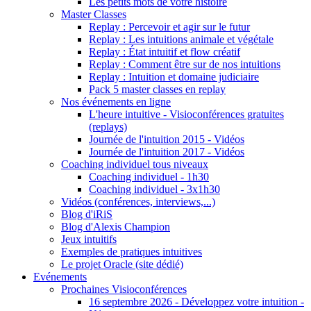
Les petits mots de votre histoire
Master Classes
Replay : Percevoir et agir sur le futur
Replay : Les intuitions animale et végétale
Replay : État intuitif et flow créatif
Replay : Comment être sur de nos intuitions
Replay : Intuition et domaine judiciaire
Pack 5 master classes en replay
Nos événements en ligne
L'heure intuitive - Visioconférences gratuites
(replays)
Journée de l'intuition 2015 - Vidéos
Journée de l'intuition 2017 - Vidéos
Coaching individuel tous niveaux
Coaching individuel - 1h30
Coaching individuel - 3x1h30
Vidéos (conférences, interviews,...)
Blog d'iRiS
Blog d'Alexis Champion
Jeux intuitifs
Exemples de pratiques intuitives
Le projet Oracle (site dédié)
Evénements
Prochaines Visioconférences
16 septembre 2026 - Développez votre intuition -