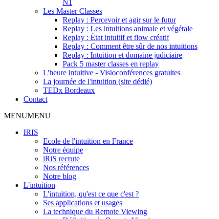
N1
Les Master Classes
Replay : Percevoir et agir sur le futur
Replay : Les intuitions animale et végétale
Replay : État intuitif et flow créatif
Replay : Comment être sûr de nos intuitions
Replay : Intuition et domaine judiciaire
Pack 5 master classes en replay
L'heure intuitive - Visioconférences gratuites
La journée de l'intuition (site dédié)
TEDx Bordeaux
Contact
MENU
MENU
IRIS
Ecole de l'intuition en France
Notre équipe
iRiS recrute
Nos références
Notre blog
L'intuition
L'intuition, qu'est ce que c'est ?
Ses applications et usages
La technique du Remote Viewing