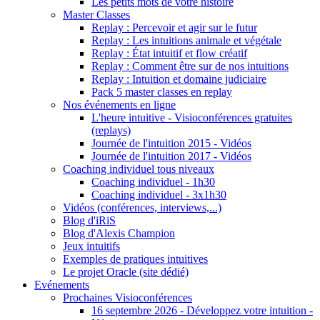
Les petits mots de votre histoire
Master Classes
Replay : Percevoir et agir sur le futur
Replay : Les intuitions animale et végétale
Replay : État intuitif et flow créatif
Replay : Comment être sur de nos intuitions
Replay : Intuition et domaine judiciaire
Pack 5 master classes en replay
Nos événements en ligne
L'heure intuitive - Visioconférences gratuites
(replays)
Journée de l'intuition 2015 - Vidéos
Journée de l'intuition 2017 - Vidéos
Coaching individuel tous niveaux
Coaching individuel - 1h30
Coaching individuel - 3x1h30
Vidéos (conférences, interviews,...)
Blog d'iRiS
Blog d'Alexis Champion
Jeux intuitifs
Exemples de pratiques intuitives
Le projet Oracle (site dédié)
Evénements
Prochaines Visioconférences
16 septembre 2026 - Développez votre intuition -