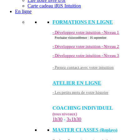
Lire notre livre d'or
Carte cadeau iRiS Intuition
En ligne
FORMATIONS EN LIGNE
- Développez votre intuition - Niveau 1
Prochaine visioconférence : 16 septembre
- Développez votre intuition - Niveau 2
- Développez votre intuition - Niveau 3
- Prenez contact avec votre intuition
ATELIER EN LIGNE
- Les petits mots de votre histoire
COACHING INDIVIDUEL
(tous niveaux)
1h30
-
3
1h30
x
MASTER CLASSES
(Replays)