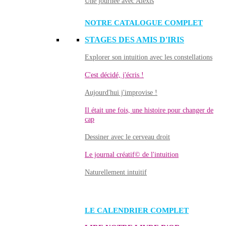
Une journée avec Alexis
NOTRE CATALOGUE COMPLET
STAGES DES AMIS D'IRIS
Explorer son intuition avec les constellations
C'est décidé, j'écris !
Aujourd'hui j'improvise !
Il était une fois, une histoire pour changer de
cap
Dessiner avec le cerveau droit
Le journal créatif© de l'intuition
Naturellement intuitif
LE CALENDRIER COMPLET