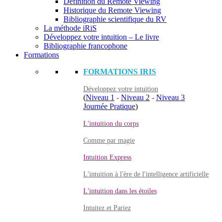
Définition du Remote Viewing
Historique du Remote Viewing
Bibliographie scientifique du RV
La méthode iRiS
Développez votre intuition – Le livre
Bibliographie francophone
Formations
FORMATIONS IRIS
Développez votre intuition
(
Niveau 1
-
Niveau 2
-
Niveau 3
Journée Pratique
)
L'intuition du corps
Comme par magie
Intuition Express
L'intuition à l'ère de l'intelligence artificielle
L'intuition dans les étoiles
Intuitez et Pariez