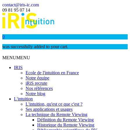
contact@iris-ic.com
09 81 95 07 14
0
was successfully added to your cart.
MENU
MENU
IRIS
Ecole de l'intuition en France
Notre équipe
iRiS recrute
Nos références
Notre blog
L'intuition
L'intuition, qu'est ce que c'est ?
Ses applications et usages
La technique du Remote Viewing
Définition du Remote Viewing
Historique du Remote Viewing