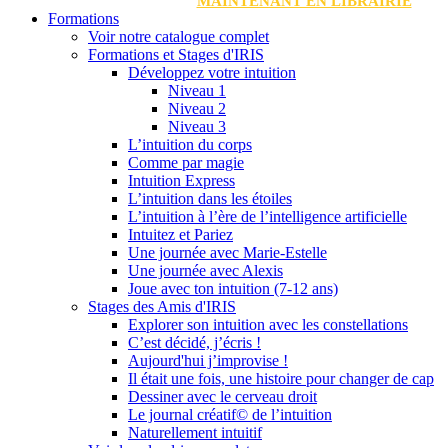
MAINTENANT EN LIBRAIRIE
Formations
Voir notre catalogue complet
Formations et Stages d'IRIS
Développez votre intuition
Niveau 1
Niveau 2
Niveau 3
L’intuition du corps
Comme par magie
Intuition Express
L’intuition dans les étoiles
L’intuition à l’ère de l’intelligence artificielle
Intuitez et Pariez
Une journée avec Marie-Estelle
Une journée avec Alexis
Joue avec ton intuition (7-12 ans)
Stages des Amis d'IRIS
Explorer son intuition avec les constellations
C’est décidé, j’écris !
Aujourd'hui j’improvise !
Il était une fois, une histoire pour changer de cap
Dessiner avec le cerveau droit
Le journal créatif© de l’intuition
Naturellement intuitif