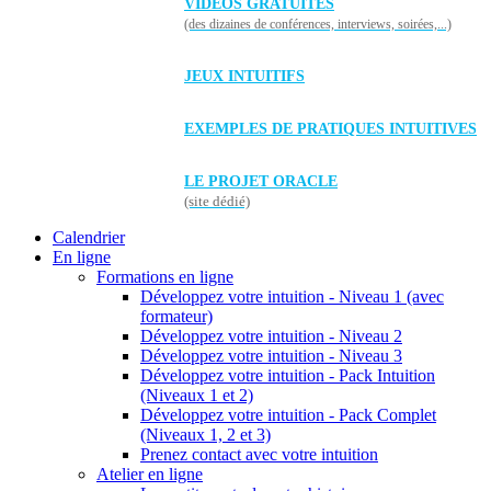
VIDÉOS GRATUITES
(des dizaines de conférences, interviews, soirées,...)
JEUX INTUITIFS
EXEMPLES DE PRATIQUES INTUITIVES
LE PROJET ORACLE
(site dédié)
Calendrier
En ligne
Formations en ligne
Développez votre intuition - Niveau 1 (avec
formateur)
Développez votre intuition - Niveau 2
Développez votre intuition - Niveau 3
Développez votre intuition - Pack Intuition
(Niveaux 1 et 2)
Développez votre intuition - Pack Complet
(Niveaux 1, 2 et 3)
Prenez contact avec votre intuition
Atelier en ligne