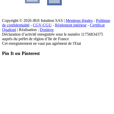
Copyright © 2026 iRiS Intuition SAS |
Mentions légales
-
Politique
de confidentialité
-
CGV-CGU
-
Règlement intérieur
-
Certificat
Qualiopi
| Réalisation :
Donitow
Déclaration d’activité enregistrée sous le numéro 11756834375
auprès du préfet de région d’Ile de France
Cet enregistrement ne vaut pas agrément de l'Etat
Pin It on Pinterest