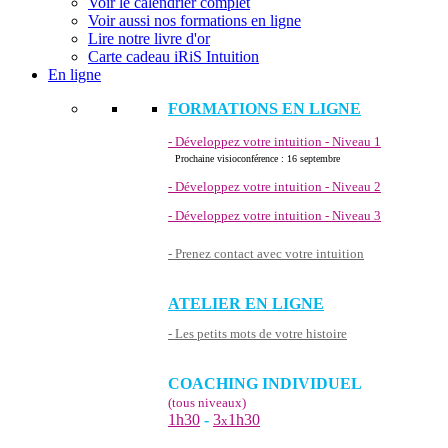
Voir le calendrier complet
Voir aussi nos formations en ligne
Lire notre livre d'or
Carte cadeau iRiS Intuition
En ligne
FORMATIONS EN LIGNE
- Développez votre intuition - Niveau 1
Prochaine visioconférence : 16 septembre
- Développez votre intuition - Niveau 2
- Développez votre intuition - Niveau 3
- Prenez contact avec votre intuition
ATELIER EN LIGNE
- Les petits mots de votre histoire
COACHING INDIVIDUEL
(tous niveaux)
1h30
-
3
1h30
x