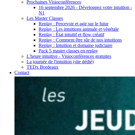
Prochaines Visioconférences
16 septembre 2026 - Développez votre intuition -
N1
Les Master Classes
Replay : Percevoir et agir sur le futur
Replay : Les intuitions animale et végétale
Replay : État intuitif et flow créatif
Replay : Comment être sûr de nos intuitions
Replay : Intuition et domaine judiciaire
Pack 5 master classes en replay
L'heure intuitive - Visioconférences gratuites
La journée de l'intuition (site dédié)
TEDx Bordeaux
Contact