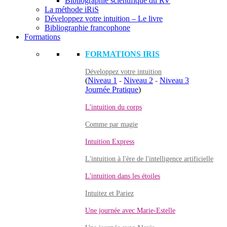
Bibliographie scientifique du RV
La méthode iRiS
Développez votre intuition – Le livre
Bibliographie francophone
Formations
FORMATIONS IRIS
Développez votre intuition
(
Niveau 1
-
Niveau 2
-
Niveau 3
Journée Pratique
)
L'intuition du corps
Comme par magie
Intuition Express
L'intuition à l'ère de l'intelligence artificielle
L'intuition dans les étoiles
Intuitez et Pariez
Une journée avec Marie-Estelle