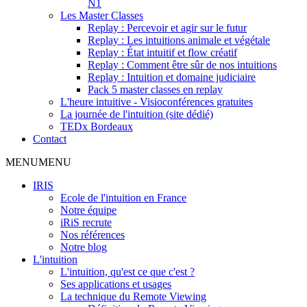
N1
Les Master Classes
Replay : Percevoir et agir sur le futur
Replay : Les intuitions animale et végétale
Replay : État intuitif et flow créatif
Replay : Comment être sûr de nos intuitions
Replay : Intuition et domaine judiciaire
Pack 5 master classes en replay
L'heure intuitive - Visioconférences gratuites
La journée de l'intuition (site dédié)
TEDx Bordeaux
Contact
MENU
MENU
IRIS
Ecole de l'intuition en France
Notre équipe
iRiS recrute
Nos références
Notre blog
L'intuition
L'intuition, qu'est ce que c'est ?
Ses applications et usages
La technique du Remote Viewing