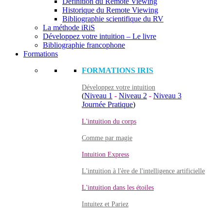
Définition du Remote Viewing
Historique du Remote Viewing
Bibliographie scientifique du RV
La méthode iRiS
Développez votre intuition – Le livre
Bibliographie francophone
Formations
FORMATIONS IRIS
Développez votre intuition
(
Niveau 1
-
Niveau 2
-
Niveau 3
Journée Pratique
)
L'intuition du corps
Comme par magie
Intuition Express
L'intuition à l'ère de l'intelligence artificielle
L'intuition dans les étoiles
Intuitez et Pariez