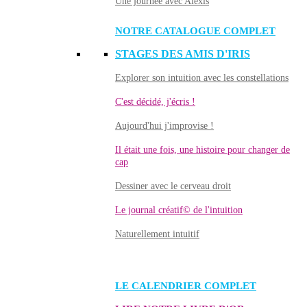
Une journée avec Alexis
NOTRE CATALOGUE COMPLET
STAGES DES AMIS D'IRIS
Explorer son intuition avec les constellations
C'est décidé, j'écris !
Aujourd'hui j'improvise !
Il était une fois, une histoire pour changer de
cap
Dessiner avec le cerveau droit
Le journal créatif© de l'intuition
Naturellement intuitif
LE CALENDRIER COMPLET