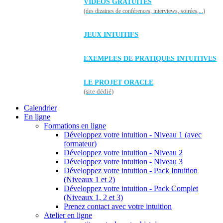
VIDÉOS GRATUITES
(des dizaines de conférences, interviews, soirées,...)
JEUX INTUITIFS
EXEMPLES DE PRATIQUES INTUITIVES
LE PROJET ORACLE
(site dédié)
Calendrier
En ligne
Formations en ligne
Développez votre intuition - Niveau 1 (avec
formateur)
Développez votre intuition - Niveau 2
Développez votre intuition - Niveau 3
Développez votre intuition - Pack Intuition
(Niveaux 1 et 2)
Développez votre intuition - Pack Complet
(Niveaux 1, 2 et 3)
Prenez contact avec votre intuition
Atelier en ligne