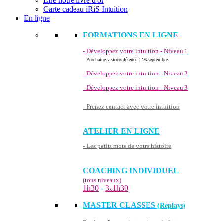
Lire notre livre d'or
Carte cadeau iRiS Intuition
En ligne
FORMATIONS EN LIGNE
- Développez votre intuition - Niveau 1
Prochaine visioconférence : 16 septembre
- Développez votre intuition - Niveau 2
- Développez votre intuition - Niveau 3
- Prenez contact avec votre intuition
ATELIER EN LIGNE
- Les petits mots de votre histoire
COACHING INDIVIDUEL
(tous niveaux)
1h30
-
3
1h30
x
MASTER CLASSES
(Replays)