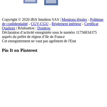
Copyright © 2026 iRiS Intuition SAS |
Mentions légales
-
Politique
de confidentialité
-
CGV-CGU
-
Règlement intérieur
-
Certificat
Qualiopi
| Réalisation :
Donitow
Déclaration d’activité enregistrée sous le numéro 11756834375
auprès du préfet de région d’Ile de France
Cet enregistrement ne vaut pas agrément de l'Etat
Pin It on Pinterest