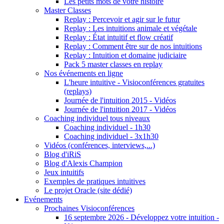
Les petits mots de votre histoire
Master Classes
Replay : Percevoir et agir sur le futur
Replay : Les intuitions animale et végétale
Replay : État intuitif et flow créatif
Replay : Comment être sur de nos intuitions
Replay : Intuition et domaine judiciaire
Pack 5 master classes en replay
Nos événements en ligne
L'heure intuitive - Visioconférences gratuites
(replays)
Journée de l'intuition 2015 - Vidéos
Journée de l'intuition 2017 - Vidéos
Coaching individuel tous niveaux
Coaching individuel - 1h30
Coaching individuel - 3x1h30
Vidéos (conférences, interviews,...)
Blog d'iRiS
Blog d'Alexis Champion
Jeux intuitifs
Exemples de pratiques intuitives
Le projet Oracle (site dédié)
Evénements
Prochaines Visioconférences
16 septembre 2026 - Développez votre intuition -