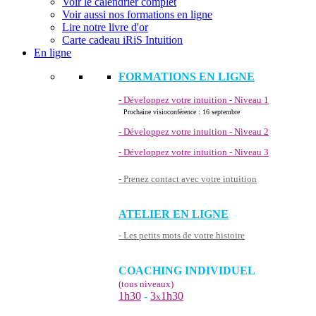
Voir le calendrier complet
Voir aussi nos formations en ligne
Lire notre livre d'or
Carte cadeau iRiS Intuition
En ligne
FORMATIONS EN LIGNE
- Développez votre intuition - Niveau 1
Prochaine visioconférence : 16 septembre
- Développez votre intuition - Niveau 2
- Développez votre intuition - Niveau 3
- Prenez contact avec votre intuition
ATELIER EN LIGNE
- Les petits mots de votre histoire
COACHING INDIVIDUEL
(tous niveaux)
1h30
-
3
1h30
x