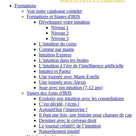
MAINTENANT EN LIBRAIRIE
Formations
Voir notre catalogue complet
Formations et Stages d'IRIS
Développez votre intuition
Niveau 1
Niveau 2
Niveau 3
L’intuition du corps
Comme par magie
Intuition Express
L’intuition dans les étoiles
L’intuition à l’ère de l’intelligence artificielle
Intuitez et Pariez
Une journée avec Marie-Estelle
Une journée avec Alexis
Joue avec ton intuition (7-12 ans)
Stages des Amis d'IRIS
Explorer son intuition avec les constellations
C’est décidé, j’écris !
Aujourd'hui j’improvise !
Il était une fois, une histoire pour changer de cap
Dessiner avec le cerveau droit
Le journal créatif© de l’intuition
Naturellement intuitif