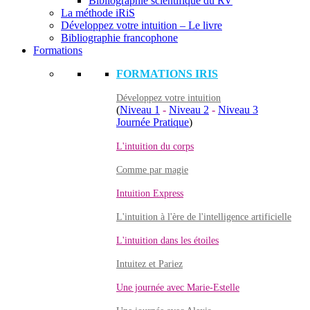
Bibliographie scientifique du RV
La méthode iRiS
Développez votre intuition – Le livre
Bibliographie francophone
Formations
FORMATIONS IRIS
Développez votre intuition
(
Niveau 1
-
Niveau 2
-
Niveau 3
Journée Pratique
)
L'intuition du corps
Comme par magie
Intuition Express
L'intuition à l'ère de l'intelligence artificielle
L'intuition dans les étoiles
Intuitez et Pariez
Une journée avec Marie-Estelle