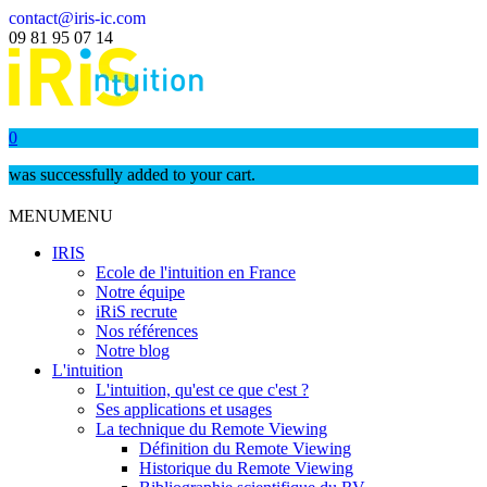
contact@iris-ic.com
09 81 95 07 14
0
was successfully added to your cart.
MENU
MENU
IRIS
Ecole de l'intuition en France
Notre équipe
iRiS recrute
Nos références
Notre blog
L'intuition
L'intuition, qu'est ce que c'est ?
Ses applications et usages
La technique du Remote Viewing
Définition du Remote Viewing
Historique du Remote Viewing